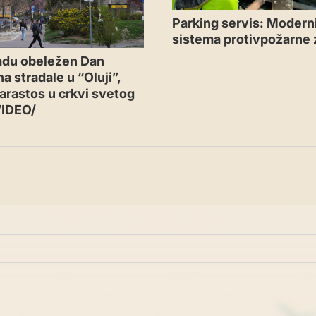
Parking servis: Moderni
sistema protivpožarne 
adu obeležen Dan
a stradale u “Oluji”,
arastos u crkvi svetog
VIDEO/