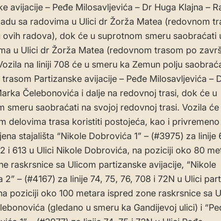
ke avijacije – Peđe Milosavljevića – Dr Huga Klajna – R
kladu sa radovima u Ulici dr Žorža Matea (redovnom t
 ovih radova), dok će u suprotnom smeru saobraćati 
ma u Ulici dr Žorža Matea (redovnom trasom po završ
Vozila na liniji 708 će u smeru ka Zemun polju saobraća
trasom Partizanske avijacije – Peđe Milosavljevića – 
Marka Čelebonovića i dalje na redovnoj trasi, dok će u
 smeru saobraćati na svojoj redovnoj trasi. Vozila će
m delovima trasa koristiti postojeća, kao i privremeno
ena stajališta “Nikole Dobrovića 1” – (#3975) za linije 
12 i 613 u Ulici Nikole Dobrovića, na poziciji oko 80 me
ne raskrsnice sa Ulicom partizanske avijacije, “Nikole
2” – (#4167) za linije 74, 75, 76, 708 i 72N u Ulici par
, na poziciji oko 100 metara ispred zone raskrsnice sa 
ebonovića (gledano u smeru ka Gandijevoj ulici) i “Pe