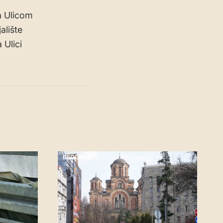
a Ulicom
alište
 Ulici
BEOGRAD