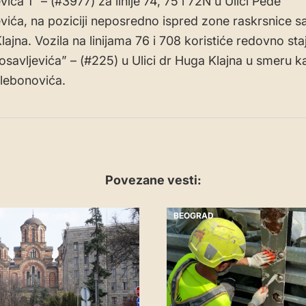
vića 1” – (#3977) za linije 74, 75 i 72N u Ulici Peđe
evića, na poziciji neposredno ispred zone raskrsnice s
ajna. Vozila na linijama 76 i 708 koristiće redovno staj
osavljevića” – (#225) u Ulici dr Huga Klajna u smeru ka
lebonovića.
Povezane vesti:
BEOGRAD