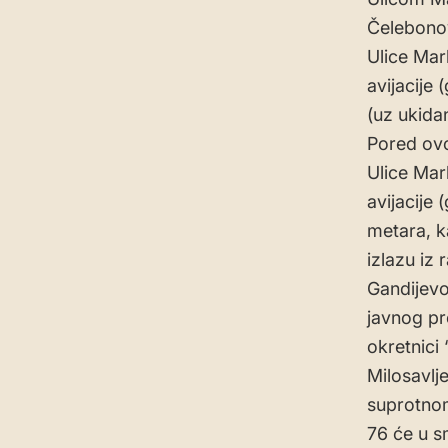
Čelebonov
Ulice Mar
avijacije
(uz ukidan
Pored ovo
Ulice Mar
avijacije 
metara, k
izlazu iz
Gandijevo
javnog pr
okretnici 
Milosavlj
suprotnom
76 će u s