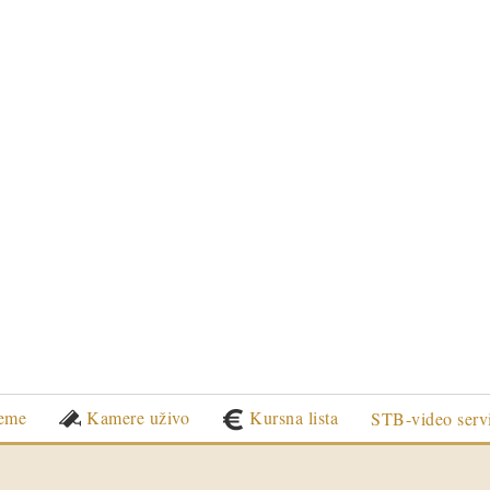
eme
Kamere uživo
Kursna lista
STB-video serv