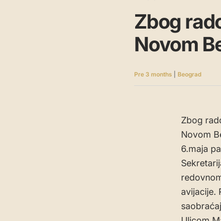
Zbog rado
Novom Beo
Pre 3 months
|
Beograd
Zbog rado
Novom Beo
6.maja pa
Sekretari
redovnom 
avijacije
saobraćajn
Ulicom Ma