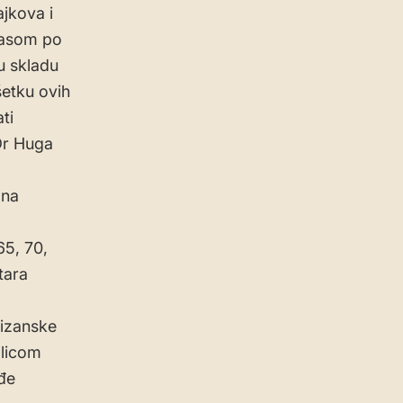
ajkova i
rasom po
u skladu
etku ovih
ti
Dr Huga
 na
65, 70,
tara
tizanske
Ulicom
đe