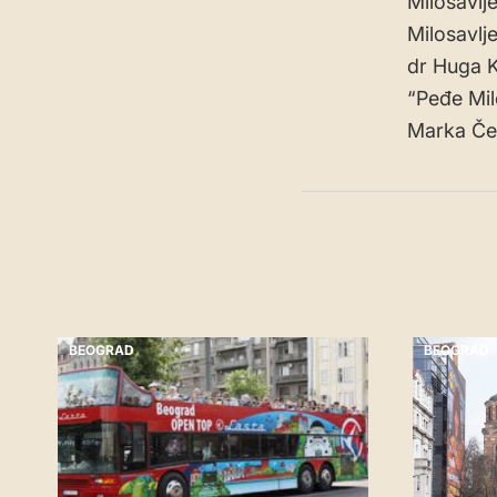
Milosavlje
Milosavlj
dr Huga Kl
“Peđe Mil
Marka Če
BEOGRAD
BEOGRAD