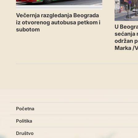
Večernja razgledanja Beograda
iz otvorenog autobusa petkom i
U Beogr
subotom
sećanja n
održan p
Marka /
Početna
Politika
Društvo