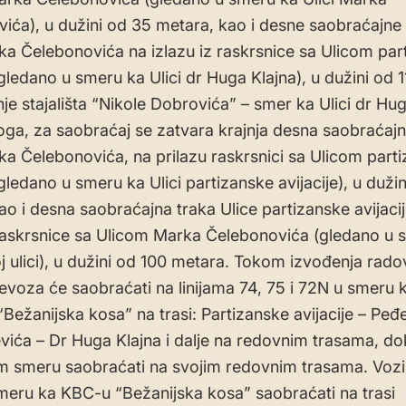
ića), u dužini od 35 metara, kao i desne saobraćajne
ka Čelebonovića na izlazu iz raskrsnice sa Ulicom par
 (gledano u smeru ka Ulici dr Huga Klajna), u dužini od 
je stajališta “Nikole Dobrovića” – smer ka Ulici dr Hug
ga, za saobraćaj se zatvara krajnja desna saobraćajn
ka Čelebonovića, na prilazu raskrsnici sa Ulicom part
(gledano u smeru ka Ulici partizanske avijacije), u duži
ao i desna saobraćajna traka Ulice partizanske avijaci
 raskrsnice sa Ulicom Marka Čelebonovića (gledano u 
j ulici), u dužini od 100 metara. Tokom izvođenja rado
evoza će saobraćati na linijama 74, 75 i 72N u smeru 
“Bežanijska kosa” na trasi: Partizanske avijacije – Peđ
evića – Dr Huga Klajna i dalje na redovnim trasama, do
 smeru saobraćati na svojim redovnim trasama. Vozila 
meru ka KBC-u “Bežanijska kosa” saobraćati na trasi