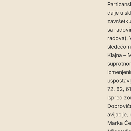
Partizans
dalje u s
završetku
sa radovi
radova). 
sledećom 
Klajna – 
suprotnom
izmenjeni
uspostavlj
72, 82, 6
ispred zo
Dobrovića 
avijacije
Marka Čel