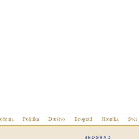
očetna
Politika
Društvo
Beograd
Hronika
Svet
BEOGRAD