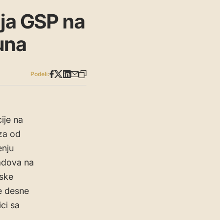
ija GSP na
una
Podeli:
ije na
za od
enju
radova na
nske
e desne
ci sa