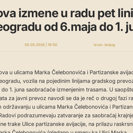
va izmene u radu pet lin
gradu od 6.maja do 1. j
05.05.2026 | 19:50
Izvor: tanjug
va u ulicama Marka Čelebonovića i Partizanske avijac
gradu, vozila na pojedinim linijama gradskog prevo
 do 1. juna saobraćaće izmenjenim trasama. U saopšt
jata za javni prevoz navodi se da je reč o drugoj fazi 
održavanju u ulicama Marka Čelebonovića i Partiza
. Radovi podrazumevaju zatvaranje za saobraćaj krajnj
e trake Ulice partizanske avijacije, na prilazu raskrsni
rka Čelebonovića (gledano u smeru ka Ulici Marka