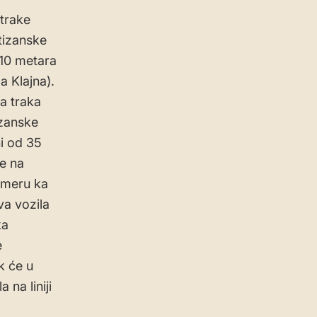
 trake
tizanske
110 metara
a Klajna).
a traka
izanske
ni od 35
je na
smeru ka
va vozila
ka
e
k će u
na liniji