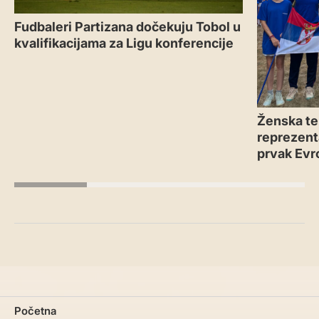
Fudbaleri Partizana dočekuju Tobol u
kvalifikacijama za Ligu konferencije
Ženska te
reprezenta
prvak Evr
Početna