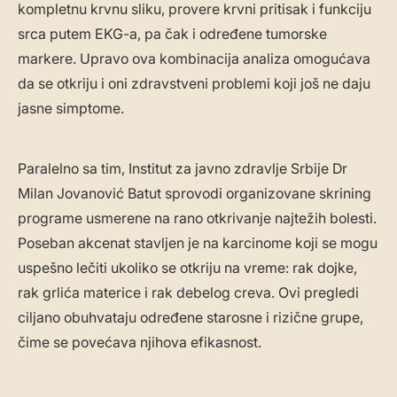
kompletnu krvnu sliku, provere krvni pritisak i funkciju
srca putem EKG-a, pa čak i određene tumorske
markere. Upravo ova kombinacija analiza omogućava
da se otkriju i oni zdravstveni problemi koji još ne daju
jasne simptome.
Paralelno sa tim, Institut za javno zdravlje Srbije Dr
Milan Jovanović Batut sprovodi organizovane skrining
programe usmerene na rano otkrivanje najtežih bolesti.
Poseban akcenat stavljen je na karcinome koji se mogu
uspešno lečiti ukoliko se otkriju na vreme: rak dojke,
rak grlića materice i rak debelog creva. Ovi pregledi
ciljano obuhvataju određene starosne i rizične grupe,
čime se povećava njihova efikasnost.