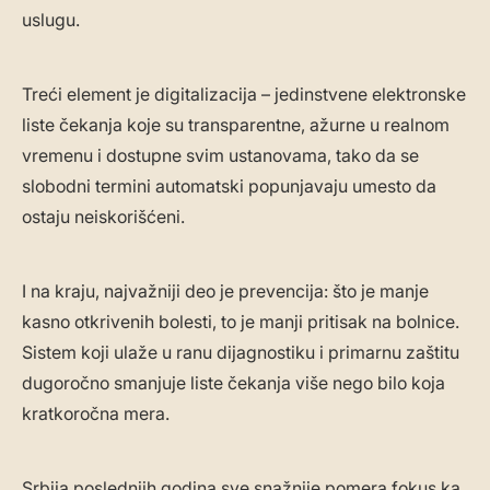
uslugu.
Treći element je digitalizacija – jedinstvene elektronske
liste čekanja koje su transparentne, ažurne u realnom
vremenu i dostupne svim ustanovama, tako da se
slobodni termini automatski popunjavaju umesto da
ostaju neiskorišćeni.
I na kraju, najvažniji deo je prevencija: što je manje
kasno otkrivenih bolesti, to je manji pritisak na bolnice.
Sistem koji ulaže u ranu dijagnostiku i primarnu zaštitu
dugoročno smanjuje liste čekanja više nego bilo koja
kratkoročna mera.
Srbija poslednjih godina sve snažnije pomera fokus ka