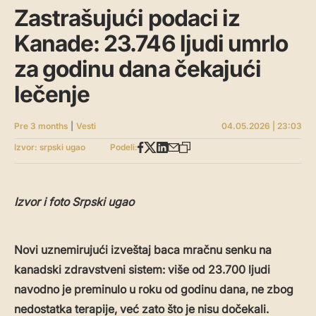
Zastrašujući podaci iz
Kanade: 23.746 ljudi umrlo
za godinu dana čekajući
lečenje
Pre 3 months
|
Vesti
04.05.2026 | 23:03
Izvor: srpski ugao
Podeli:
Izvor i foto Srpski ugao
Novi uznemirujući izveštaj baca mračnu senku na
kanadski zdravstveni sistem: više od 23.700 ljudi
navodno je preminulo u roku od godinu dana, ne zbog
nedostatka terapije, već zato što je nisu dočekali.