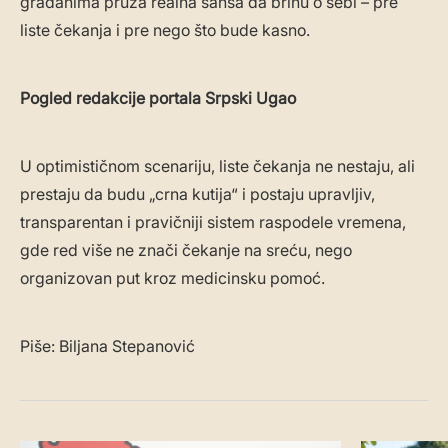
građanima pruža realna šansa da brinu o sebi – pre
liste čekanja i pre nego što bude kasno.
Pogled redakcije portala Srpski Ugao
U optimističnom scenariju, liste čekanja ne nestaju, ali
prestaju da budu „crna kutija“ i postaju upravljiv,
transparentan i pravičniji sistem raspodele vremena,
gde red više ne znači čekanje na sreću, nego
organizovan put kroz medicinsku pomoć.
Piše: Biljana Stepanović