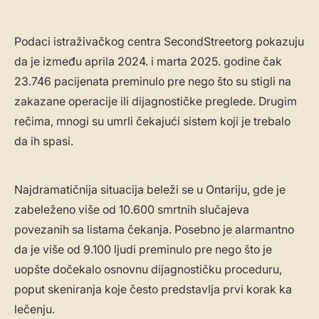
Podaci istraživačkog centra SecondStreetorg pokazuju
da je između aprila 2024. i marta 2025. godine čak
23.746 pacijenata preminulo pre nego što su stigli na
zakazane operacije ili dijagnostičke preglede. Drugim
rečima, mnogi su umrli čekajući sistem koji je trebalo
da ih spasi.
Najdramatičnija situacija beleži se u Ontariju, gde je
zabeleženo više od 10.600 smrtnih slučajeva
povezanih sa listama čekanja. Posebno je alarmantno
da je više od 9.100 ljudi preminulo pre nego što je
uopšte dočekalo osnovnu dijagnostičku proceduru,
poput skeniranja koje često predstavlja prvi korak ka
lečenju.