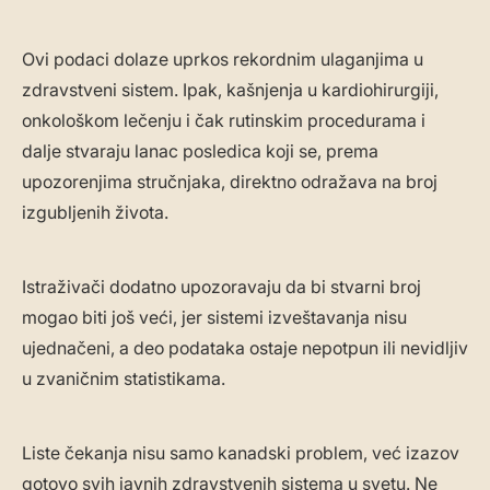
Ovi podaci dolaze uprkos rekordnim ulaganjima u
zdravstveni sistem. Ipak, kašnjenja u kardiohirurgiji,
onkološkom lečenju i čak rutinskim procedurama i
dalje stvaraju lanac posledica koji se, prema
upozorenjima stručnjaka, direktno odražava na broj
izgubljenih života.
Istraživači dodatno upozoravaju da bi stvarni broj
mogao biti još veći, jer sistemi izveštavanja nisu
ujednačeni, a deo podataka ostaje nepotpun ili nevidljiv
u zvaničnim statistikama.
Liste čekanja nisu samo kanadski problem, već izazov
gotovo svih javnih zdravstvenih sistema u svetu. Ne