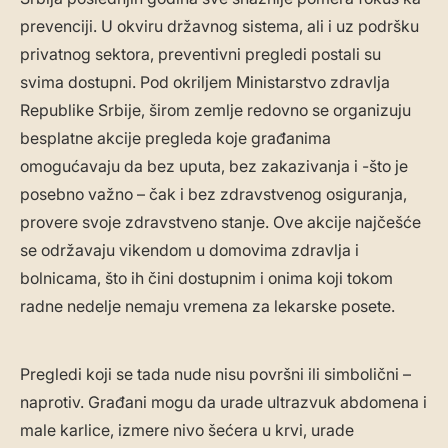
prevenciji. U okviru državnog sistema, ali i uz podršku
privatnog sektora, preventivni pregledi postali su
svima dostupni. Pod okriljem Ministarstvo zdravlja
Republike Srbije, širom zemlje redovno se organizuju
besplatne akcije pregleda koje građanima
omogućavaju da bez uputa, bez zakazivanja i -što je
posebno važno – čak i bez zdravstvenog osiguranja,
provere svoje zdravstveno stanje. Ove akcije najčešće
se održavaju vikendom u domovima zdravlja i
bolnicama, što ih čini dostupnim i onima koji tokom
radne nedelje nemaju vremena za lekarske posete.
Pregledi koji se tada nude nisu površni ili simbolični –
naprotiv. Građani mogu da urade ultrazvuk abdomena i
male karlice, izmere nivo šećera u krvi, urade