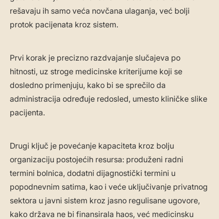
rešavaju ih samo veća novčana ulaganja, već bolji
protok pacijenata kroz sistem.
Prvi korak je precizno razdvajanje slučajeva po
hitnosti, uz stroge medicinske kriterijume koji se
dosledno primenjuju, kako bi se sprečilo da
administracija određuje redosled, umesto kliničke slike
pacijenta.
Drugi ključ je povećanje kapaciteta kroz bolju
organizaciju postojećih resursa: produženi radni
termini bolnica, dodatni dijagnostički termini u
popodnevnim satima, kao i veće uključivanje privatnog
sektora u javni sistem kroz jasno regulisane ugovore,
kako država ne bi finansirala haos, već medicinsku