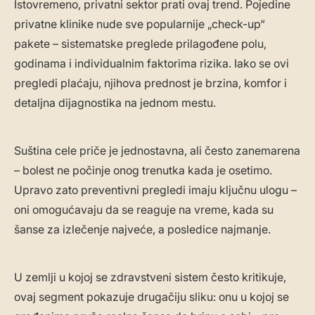
Istovremeno, privatni sektor prati ovaj trend. Pojedine
privatne klinike nude sve popularnije „check-up“
pakete – sistematske preglede prilagođene polu,
godinama i individualnim faktorima rizika. Iako se ovi
pregledi plaćaju, njihova prednost je brzina, komfor i
detaljna dijagnostika na jednom mestu.
Suština cele priče je jednostavna, ali često zanemarena
– bolest ne počinje onog trenutka kada je osetimo.
Upravo zato preventivni pregledi imaju ključnu ulogu –
oni omogućavaju da se reaguje na vreme, kada su
šanse za izlečenje najveće, a posledice najmanje.
U zemlji u kojoj se zdravstveni sistem često kritikuje,
ovaj segment pokazuje drugačiju sliku: onu u kojoj se