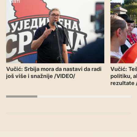
VESTI
VESTI
Vučić: Srbija mora da nastavi da radi
Vučić: Teš
još više i snažnije /VIDEO/
politiku, 
rezultate