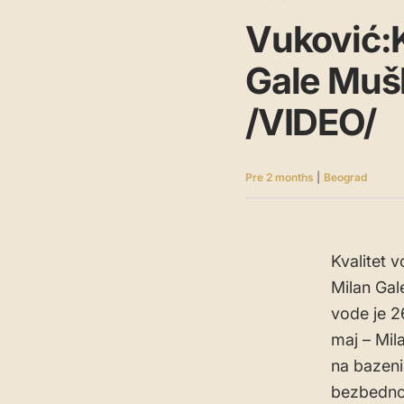
Vuković:K
Gale Mušk
/VIDEO/
Pre 2 months
|
Beograd
Kvalitet 
Milan Gal
vode je 26
maj – Mil
na bazeni
bezbednos