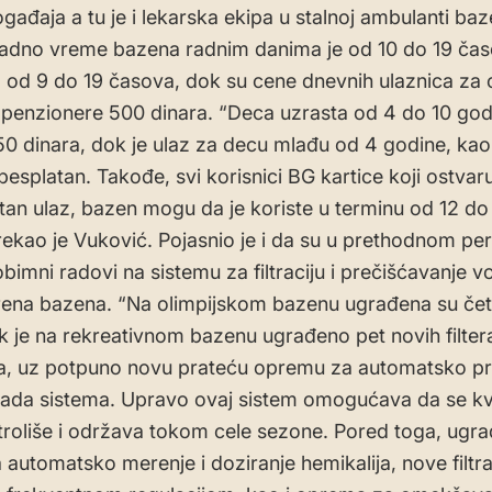
ogađaja a tu je i lekarska ekipa u stalnoj ambulanti b
radno vreme bazena radnim danima je od 10 do 19 čas
od 9 do 19 časova, dok su cene dnevnih ulaznica za 
 penzionere 500 dinara. “Deca uzrasta od 4 do 10 god
50 dinara, dok je ulaz za decu mlađu od 4 godine, kao 
 besplatan. Takođe, svi korisnici BG kartice koji ostvar
tan ulaz, bazen mogu da je koriste u terminu od 12 do
rekao je Vuković. Pojasnio je i da su u prethodnom pe
obimni radovi na sistemu za filtraciju i prečišćavanje 
ena bazena. “Na olimpijskom bazenu ugrađena su četi
dok je na rekreativnom bazenu ugrađeno pet novih filte
a, uz potpuno novu prateću opremu za automatsko pra
rada sistema. Upravo ovaj sistem omogućava da se kva
roliše i održava tokom cele sezone. Pored toga, ugra
a automatsko merenje i doziranje hemikalija, nove filtr