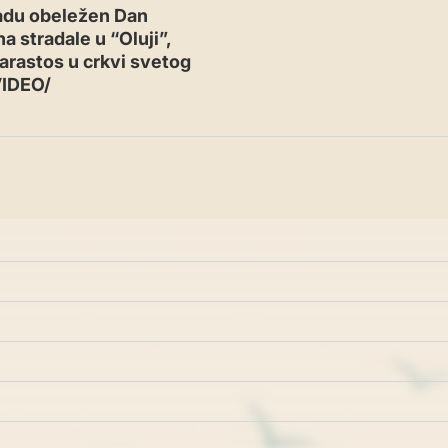
adu obeležen Dan
a stradale u “Oluji”,
arastos u crkvi svetog
VIDEO/