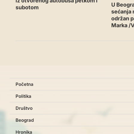
iz otvorenog autobusa petkom i
U Beogr
subotom
sećanja n
održan p
Marka /
Početna
Politika
Društvo
Beograd
Hronika