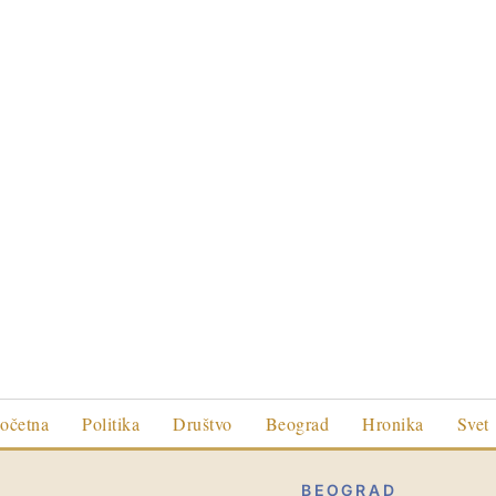
očetna
Politika
Društvo
Beograd
Hronika
Svet
BEOGRAD