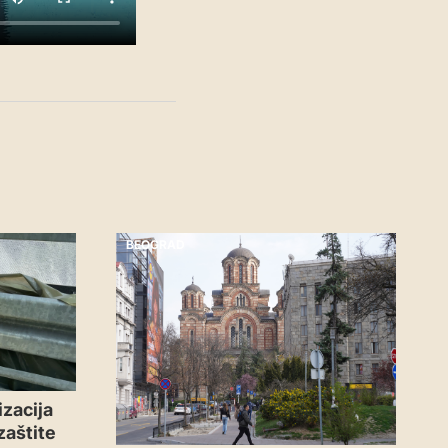
BEOGRAD
zacija
zaštite