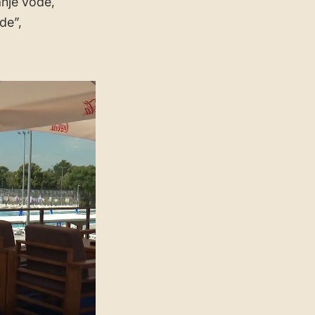
nje vode,
de”,