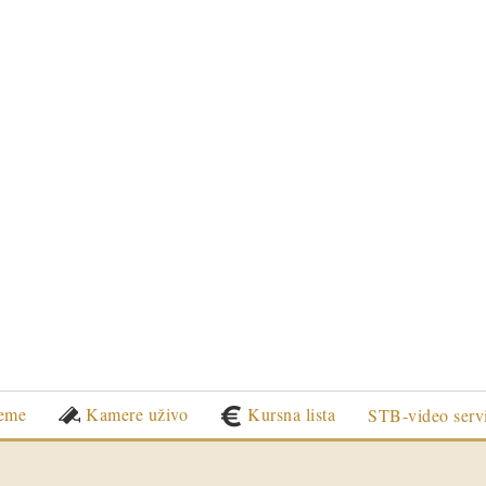
eme
Kamere uživo
Kursna lista
STB-video serv