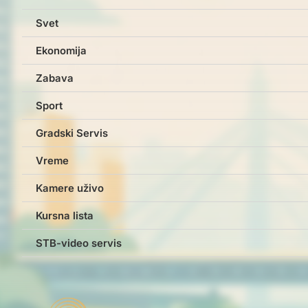
Svet
Ekonomija
Zabava
Sport
Gradski Servis
Vreme
Kamere uživo
Kursna lista
STB-video servis