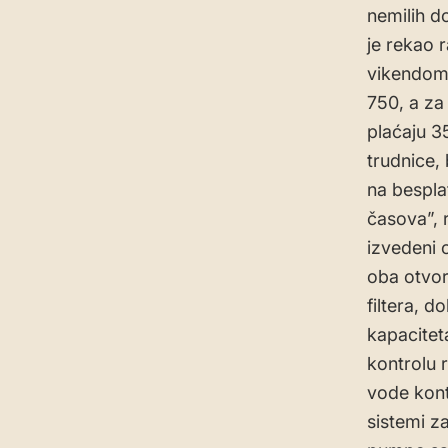
nemilih d
je rekao 
vikendom 
750, a za
plaćaju 3
trudnice,
na bespla
časova”, 
izvedeni 
oba otvor
filtera, 
kapacitet
kontrolu 
vode kont
sistemi z