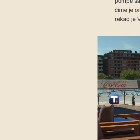
pumpe sa
čime je o
rekao je 