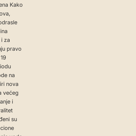
azena Kako
ova,
odrasle
ina
i za
uju pravo
 19
riodu
vode na
ri nova
ra većeg
nje i
litet
đeni su
acione