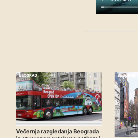
BEOGRAD
BEOGRAD
Večernja razgledanja Beograda