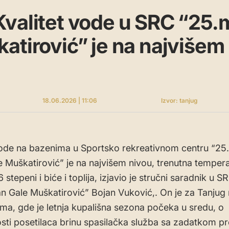
valitet vode u SRC “25.
atirović” je na najvišem
18.06.2026 | 11:06
Izvor: tanjug
vode na bazenima u Sportsko rekreativnom centru “25.
e Muškatirović” je na najvišem nivou, trenutna temper
 stepeni i biće i toplija, izjavio je stručni saradnik u S
an Gale Muškatirović” Bojan Vuković,. On je za Tanjug
ma, gde je letnja kupališna sezona počeka u sredu, o
ti posetilaca brinu spasilačka služba sa zadatkom pr