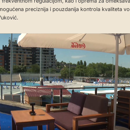
 frekventnom regulacijom, kao i oprema za omekšava
mogućena preciznija i pouzdanija kontrola kvaliteta vo
Vuković.