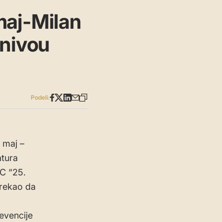
maj-Milan
 nivou
Podeli:
 maj –
atura
RC “25.
 rekao da
evencije