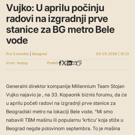
Vujko: U aprilu počinju
radovi na izgradnji prve
stanice za BG metro Bele
vode
Pre 5 months
|
Beograd
03.03.2026 | 10:21
Izvor: tanjug
Podeli:
Generalni direktor kompanije Millennium Team Stojan
Vujko najavio je , na 33. Kopaonik biznis forumu, da će
u aprilu početi radovi na izgradnji prve stanice za
Beogradski metro na lokaciji Bele vode. “Mi smo
nabavili TBM mašinu ili popularnu ‘krticu’ koja stiže u
Beograd negde polovinom septembra. To je mašina