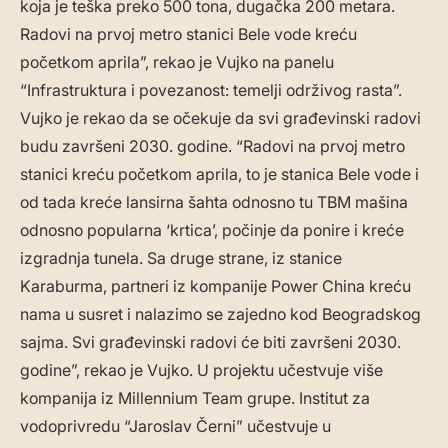
koja je teška preko 500 tona, dugačka 200 metara.
Radovi na prvoj metro stanici Bele vode kreću
početkom aprila”, rekao je Vujko na panelu
“Infrastruktura i povezanost: temelji održivog rasta”.
Vujko je rekao da se očekuje da svi građevinski radovi
budu završeni 2030. godine. “Radovi na prvoj metro
stanici kreću početkom aprila, to je stanica Bele vode i
od tada kreće lansirna šahta odnosno tu TBM mašina
odnosno popularna ‘krtica’, počinje da ponire i kreće
izgradnja tunela. Sa druge strane, iz stanice
Karaburma, partneri iz kompanije Power China kreću
nama u susret i nalazimo se zajedno kod Beogradskog
sajma. Svi građevinski radovi će biti završeni 2030.
godine”, rekao je Vujko. U projektu učestvuje više
kompanija iz Millennium Team grupe. Institut za
vodoprivredu “Jaroslav Černi” učestvuje u