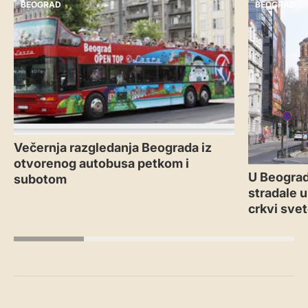
BEOGRAD
BEOGRAD
Večernja razgledanja Beograda iz
otvorenog autobusa petkom i
U Beograd
subotom
stradale u
crkvi sve