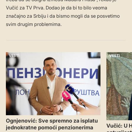
Vučić za TV Prva. Dodao je da bi to bilo veoma
značajno za Srbiju i da bismo mogli da se posvetimo
svim drugim problemima.
VESTI
VESTI
Ognjenović: Sve spremno za isplatu
Vučić: U 
jednokratne pomoći penzionerima