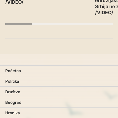
entuzijast
/VIDEO/
Srbija ne 
/VIDEO/
Početna
Politika
Društvo
Beograd
Hronika