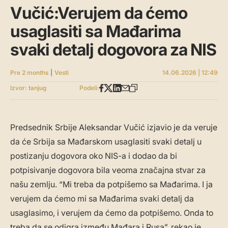
Vučić:Verujem da ćemo
usaglasiti sa Mađarima
svaki detalj dogovora za NIS
Pre 2 months
|
Vesti
14.06.2026 | 12:49
Izvor: tanjug
Podeli:
Predsednik Srbije Aleksandar Vučić izjavio je da veruje
da će Srbija sa Mađarskom usaglasiti svaki detalj u
postizanju dogovora oko NIS-a i dodao da bi
potpisivanje dogovora bila veoma značajna stvar za
našu zemlju. “Mi treba da potpišemo sa Mađarima. I ja
verujem da ćemo mi sa Mađarima svaki detalj da
usaglasimo, i verujem da ćemo da potpišemo. Onda to
treba da se odigra između Mađara i Rusa”, rekao je