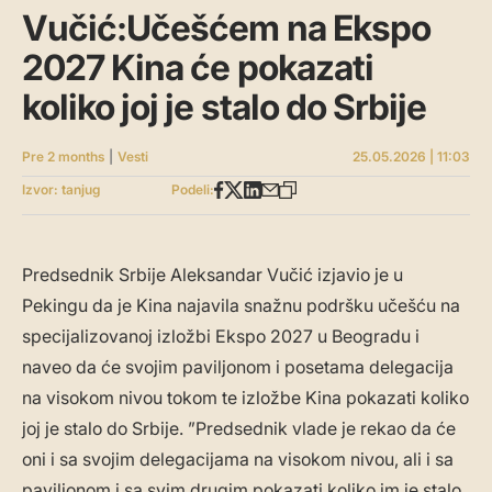
Vučić:Učešćem na Ekspo
2027 Kina će pokazati
koliko joj je stalo do Srbije
Pre 2 months
|
Vesti
25.05.2026 | 11:03
Izvor: tanjug
Podeli:
Predsednik Srbije Aleksandar Vučić izjavio je u
Pekingu da je Kina najavila snažnu podršku učešću na
specijalizovanoj izložbi Ekspo 2027 u Beogradu i
naveo da će svojim paviljonom i posetama delegacija
na visokom nivou tokom te izložbe Kina pokazati koliko
joj je stalo do Srbije. ”Predsednik vlade je rekao da će
oni i sa svojim delegacijama na visokom nivou, ali i sa
paviljonom i sa svim drugim pokazati koliko im je stalo