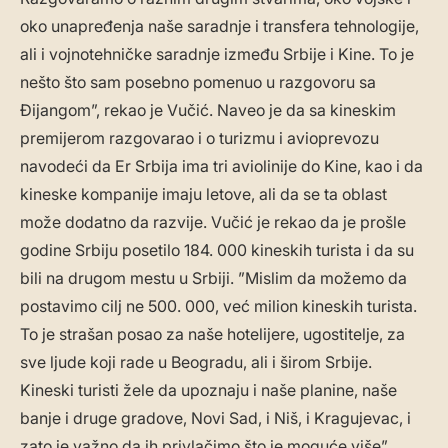
oko unapređenja naše saradnje i transfera tehnologije,
ali i vojnotehničke saradnje između Srbije i Kine. To je
nešto što sam posebno pomenuo u razgovoru sa
Đijangom”, rekao je Vučić. Naveo je da sa kineskim
premijerom razgovarao i o turizmu i avioprevozu
navodeći da Er Srbija ima tri aviolinije do Kine, kao i da
kineske kompanije imaju letove, ali da se ta oblast
može dodatno da razvije. Vučić je rekao da je prošle
godine Srbiju posetilo 184. 000 kineskih turista i da su
bili na drugom mestu u Srbiji. ”Mislim da možemo da
postavimo cilj ne 500. 000, već milion kineskih turista.
To je strašan posao za naše hotelijere, ugostitelje, za
sve ljude koji rade u Beogradu, ali i širom Srbije.
Kineski turisti žele da upoznaju i naše planine, naše
banje i druge gradove, Novi Sad, i Niš, i Kragujevac, i
zato je važno da ih privlačimo što je moguće više”,