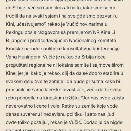
do Srbije. Već su nam ukazali na to, iako smo se mi
trudili da na svaki sajam i na sve gde smo pozvani u
Kini, učestvujemo”, rekao je Vučić novinarima u
Pekingu posle razgovora sa premijerom NR Kine Li
Đijangom i predsedavajućim Nacionalnog komiteta
Kineske narodne političke konsultativne konferencije
Vang Huningom. Vučić je rekao da Srbija neće
propuštati regionalne ni lokalne samite i sajmove širom
Kine, jer je, kako je rekao, cilj da da se dobro etablira u
svakom delu ove te zemlje i da bude prisutna kako bi
privlačili ne samo kineske investicije, već i da bi svoju
robu ponudila na kineskom tržištu. ”Jer nas ovde zaista
neverovatno i cene i vole. Retke su zemlje koje vode
danas suverenu i nezavisnu politiku, i zato nas ljudi
ovde toliko poštuju”, rekao je Vučić. Dodao je da nigde
na svetu nije video da je Srbija privukla toliku pažnju i