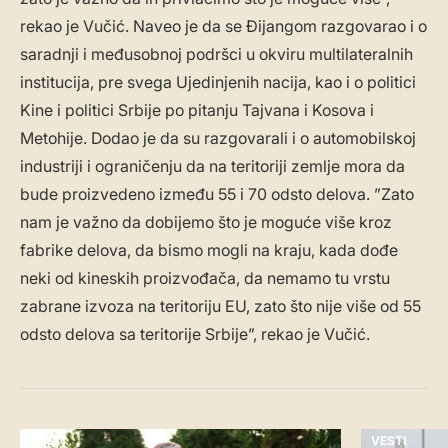
rekao je Vučić. Naveo je da se Đijangom razgovarao i o
saradnji i međusobnoj podršci u okviru multilateralnih
institucija, pre svega Ujedinjenih nacija, kao i o politici
Kine i politici Srbije po pitanju Tajvana i Kosova i
Metohije. Dodao je da su razgovarali i o automobilskoj
industriji i ograničenju da na teritoriji zemlje mora da
bude proizvedeno između 55 i 70 odsto delova. ”Zato
nam je važno da dobijemo što je moguće više kroz
fabrike delova, da bismo mogli na kraju, kada dođe
neki od kineskih proizvođača, da nemamo tu vrstu
zabrane izvoza na teritoriju EU, zato što nije više od 55
odsto delova sa teritorije Srbije”, rekao je Vučić.
VESTI
VESTI