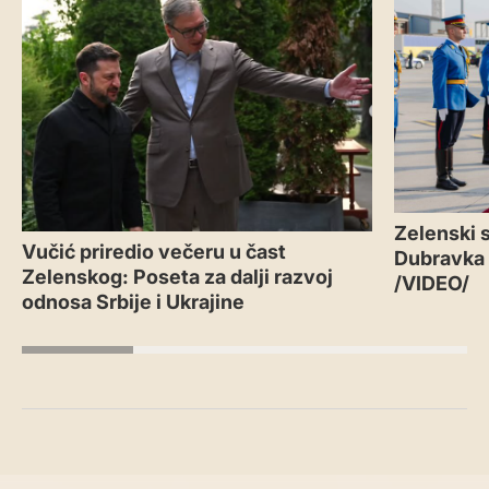
Zelenski s
Vučić priredio večeru u čast
Dubravka
Zelenskog: Poseta za dalji razvoj
/VIDEO/
odnosa Srbije i Ukrajine