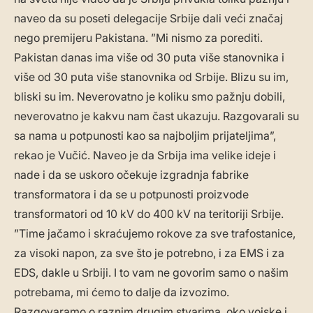
naveo da su poseti delegacije Srbije dali veći značaj
nego premijeru Pakistana. ”Mi nismo za porediti.
Pakistan danas ima više od 30 puta više stanovnika i
više od 30 puta više stanovnika od Srbije. Blizu su im,
bliski su im. Neverovatno je koliku smo pažnju dobili,
neverovatno je kakvu nam čast ukazuju. Razgovarali su
sa nama u potpunosti kao sa najboljim prijateljima”,
rekao je Vučić. Naveo je da Srbija ima velike ideje i
nade i da se uskoro očekuje izgradnja fabrike
transformatora i da se u potpunosti proizvode
transformatori od 10 kV do 400 kV na teritoriji Srbije.
”Time jačamo i skraćujemo rokove za sve trafostanice,
za visoki napon, za sve što je potrebno, i za EMS i za
EDS, dakle u Srbiji. I to vam ne govorim samo o našim
potrebama, mi ćemo to dalje da izvozimo.
Razgovaramo o raznim drugim stvarima, oko vojske i