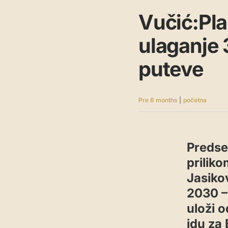
Vučić:Pl
ulaganje 3
puteve
Pre 6 months
|
početna
Predse
prilik
Jasiko
2030 –
uloži o
idu za 