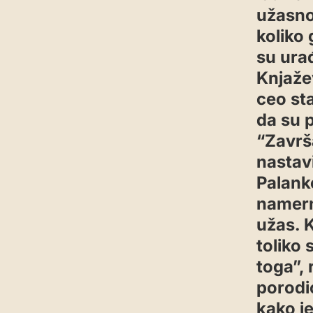
užasno.
koliko 
su ura
Knjaže
ceo sta
da su 
“Završ
nastav
Palank
namern
užas. K
toliko
toga”, 
porodica
kako j