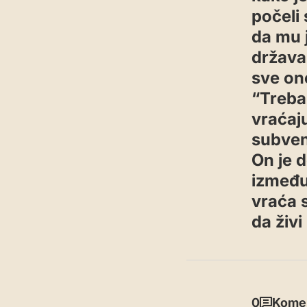
počeli 
da mu 
država
sve one
“Treba
vraćaj
subvenc
On je d
između 
vraća 
da živi
0
Komen