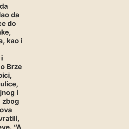
 da
dao da
ce do
nke,
, kao i
i
o Brze
ici,
ulice,
jnog i
n zbog
 ova
ratili,
eve. “A