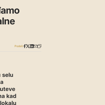
đamo
alne
Podeli:
 selu
ja
puteve
ima kad
 lokalu