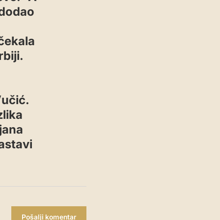
i dodao
čekala
biji.
Vučić.
lika
ljana
astavi
Pošalji komentar