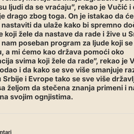
su ljudi da se vraćaju”, rekao je Vučić 
je drago zbog toga. On je istakao da će
 nastaviti da ulaže kako bi spremno do
 koji žele da nastave da rade i žive u Sr
 nam poseban program za ljude koji se
u, a mi ćemo kao država pomoći oko
ija svima koji žele da rade”, rekao je 
odao i da kako se sve više smanjuje raz
Srbije i Evrope tako se sve više držav
sa željom da stečena znanja primeni i n
 na svojim ognjistima.
tari