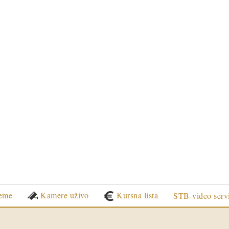
eme
Kamere uživo
Kursna lista
STB-video serv