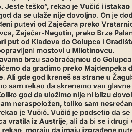
 Jeste teško”, rekao je Vučić i istakao
god da se ulaže nije dovoljno. On je do
đeni putevi od Zaječara preko Vratarni
vca, Zaječar-Negotin, preko Brze Pala
ri put od Kladova do Golupca i Gradišta
popravljeni mostovi u Milotinovcu.
avamo brzu saobraćajnicu do Golupca 
ićemo da gradimo preko Majdenpeka d
e. Ali gde god kreneš sa strane u Žagub
o sam rekao da skrenemo van glavne 
oliko god da uložimo nije ni blizu dovol
 sam neraspoložen, toliko sam nesreća
rekao je Vučić. Vučić je podsetio da se
 vratila iz Austrije, ali da bi se i drugi v
e rekao, moraju da imaju izgrađene put