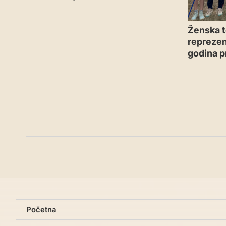
Ženska t
reprezen
godina p
Početna