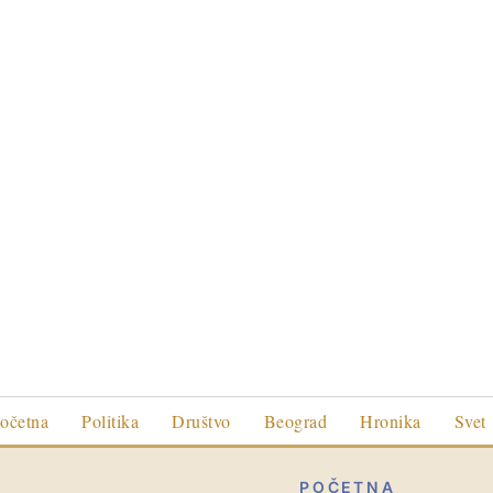
očetna
Politika
Društvo
Beograd
Hronika
Svet
POČETNA