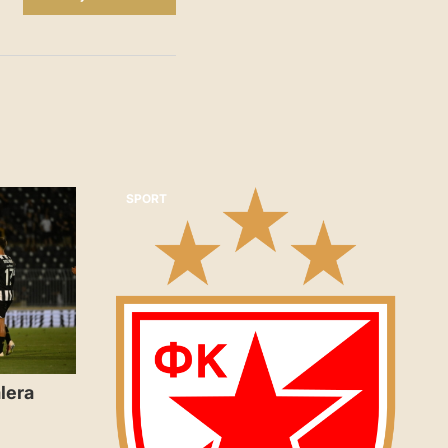
SPORT
lera