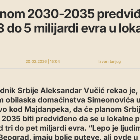
anom 2030-2035 predvi
 do 5 milijardi evra u lok
20.02.2026 | 15:04
Izvor: tanjug
dnik Srbije Aleksandar Vučić rekao je,
om obilaska domaćinstva Simeonovića u
vo kod Majdanpeka, da će planom Srbi
 2035 biti predviđeno da se u lokalne 
d tri do pet miljardi evra. “Lepo je ljud
Beograd, imaju bolje puteve, ali ovde u