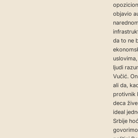
opozicion
objavio a
narednom 
infrastru
da to ne 
ekonomsko
uslovima,
ljudi razu
Vučić. On
ali da, k
protivnik
deca žive
ideal jed
Srbije ho
govorimo 