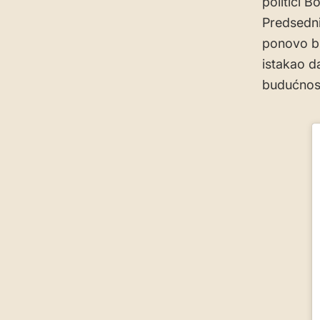
politici 
Predsedni
ponovo bi
istakao d
budućnost