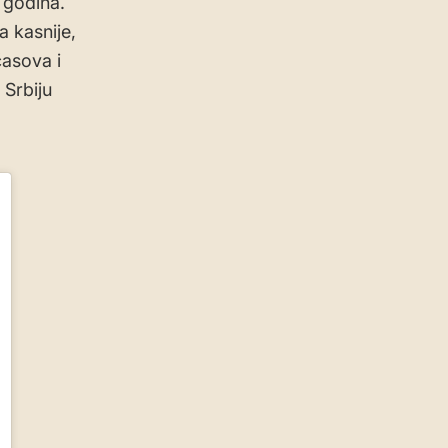
 godina.
 kasnije,
časova i
 Srbiju