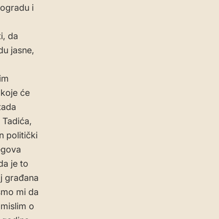
eogradu i
i, da
du jasne,
kim
 koje će
 tada
 Tadića,
 politički
jegova
da je to
oj građana
 smo mi da
 mislim o