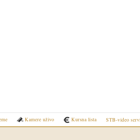
eme
Kamere uživo
Kursna lista
STB-video serv