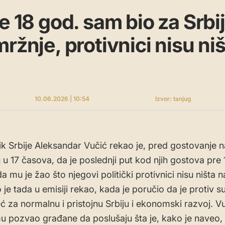
re 18 god. sam bio za Srbi
ržnje, protivnici nisu niš
10.06.2026 | 10:54
Izvor: tanjug
k Srbije Aleksandar Vučić rekao je, pred gostovanje 
u 17 časova, da je poslednji put kod njih gostova pre
da mu je žao što njegovi politički protivnici nisu ništa na
je tada u emisiji rekao, kada je poručio da je protiv s
ć za normalnu i pristojnu Srbiju i ekonomski razvoj. Vu
u pozvao građane da poslušaju šta je, kako je naveo,