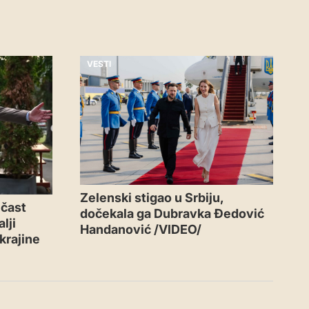
VESTI
Zelenski stigao u Srbiju,
 čast
dočekala ga Dubravka Đedović
lji
Handanović /VIDEO/
krajine