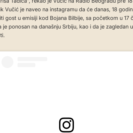
Borisa Tadića”, rekao je Vućić na Radio Beogradu pre 18
k Vučić je naveo na instagramu da će danas, 18 godina
ti gost u emisiji kod Bojana Bilbije, sa početkom u 17 
a je ponosan na današnju Srbiju, kao i da je zagledan u
i.