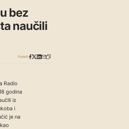
ju bez
ta naučili
Podeli:
na Radio
 18 godina
učili iz
ukoba i
čić je na
 kao