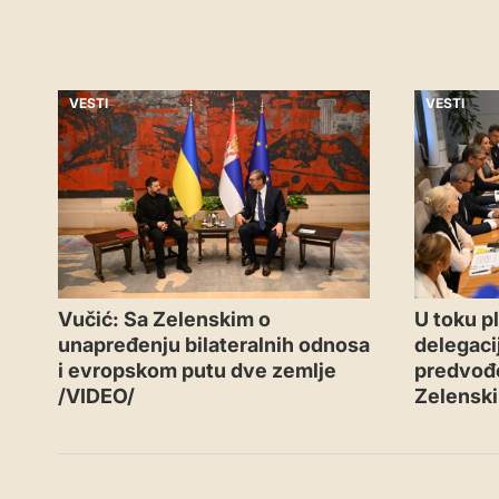
VESTI
VESTI
Vučić: Sa Zelenskim o
U toku p
unapređenju bilateralnih odnosa
delegacij
i evropskom putu dve zemlje
predvođ
/VIDEO/
Zelensk