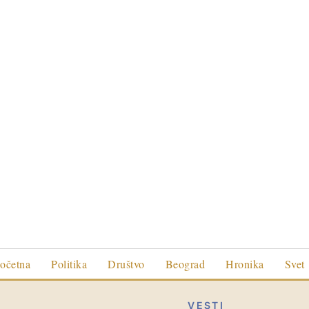
očetna
Politika
Društvo
Beograd
Hronika
Svet
VESTI