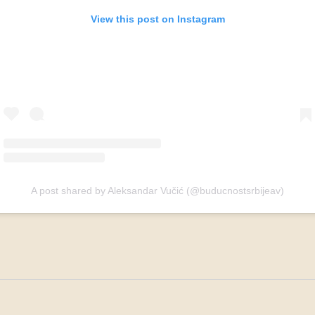
View this post on Instagram
A post shared by Aleksandar Vučić (@buducnostsrbijeav)