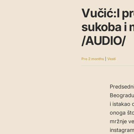
Vučić:I p
sukoba i m
/AUDIO/
Pre 2 months
|
Vesti
Predsedni
Beogradu 
i istakao 
onoga što 
mržnje ve
instagram