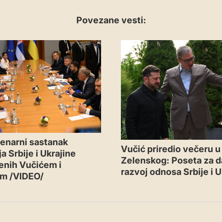
Povezane vesti:
VESTI
lenarni sastanak
Vučić priredio večeru u
a Srbije i Ukrajine
Zelenskog: Poseta za da
enih Vučićem i
razvoj odnosa Srbije i U
im /VIDEO/