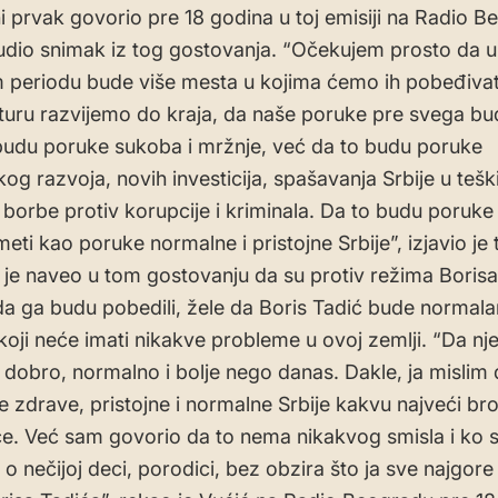
i prvak govorio pre 18 godina u toj emisiji na Radio B
udio snimak iz tog gostovanja. “Očekujem prosto da u
periodu bude više mesta u kojima ćemo ih pobeđivat
kturu razvijemo do kraja, da naše poruke pre svega bu
budu poruke sukoba i mržnje, već da to budu poruke
g razvoja, novih investicija, spašavanja Srbije u teš
 borbe protiv korupcije i kriminala. Da to budu poruke
meti kao poruke normalne i pristojne Srbije”, izjavio je
 je naveo u tom gostovanju da su protiv režima Borisa
ada ga budu pobedili, žele da Boris Tadić bude normalan
 koji neće imati nikakve probleme u ovoj zemlji. “Da n
 dobro, normalno i bolje nego danas. Dakle, ja mislim 
ne zdrave, pristojne i normalne Srbije kakvu najveći br
će. Već sam govorio da to nema nikakvog smisla i ko
o nečijoj deci, porodici, bez obzira što ja sve najgore