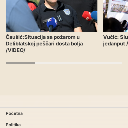
Čaušić:Situacija sa požarom u
Vučić: Slu
Deliblatskoj peščari dosta bolja
jedanput 
/VIDEO/
Početna
Politika