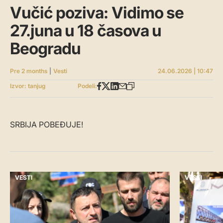
Vučić poziva: Vidimo se
27.juna u 18 časova u
Beogradu
Pre 2 months
|
Vesti
24.06.2026 | 10:47
Izvor: tanjug
Podeli:
SRBIJA POBEĐUJE!
VESTI
VESTI