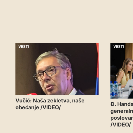
VESTI
VESTI
Vučić: Naša zekletva, naše
Đ. Handa
obećanje /VIDEO/
generaln
poslovan
/VIDEO/