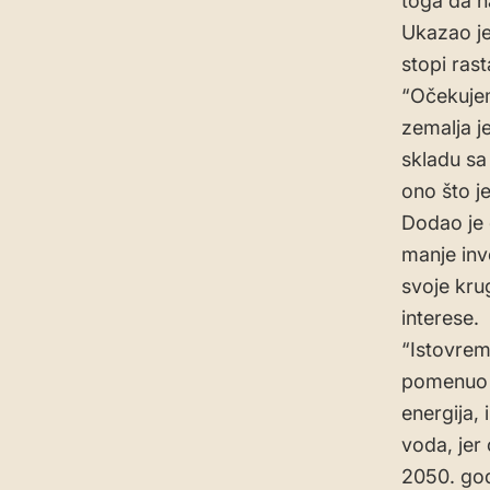
toga da n
Ukazao je
stopi rast
“Očekujem
zemalja j
skladu sa
ono što je
Dodao je 
manje inve
svoje kru
interese.
“Istovrem
pomenuo u
energija, 
voda, jer
2050. god