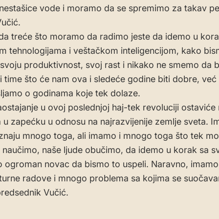
nestašice vode i moramo da se spremimo za takav pe
Vučić.
da treće što moramo da radimo jeste da idemo u kora
im tehnologijama i veštačkom inteligencijom, kako bi
 svoju produktivnost, svoj rast i nikako ne smemo da
i time što će nam ova i sledeće godine biti dobre, v
ljamo o godinama koje tek dolaze.
ostajanje u ovoj poslednjoj haj-tek revoluciji ostaviće
u zapećku u odnosu na najrazvijenije zemlje sveta. 
i znaju mnogo toga, ali imamo i mnogo toga što tek 
naučimo, naše ljude obučimo, da idemo u korak sa s
o ogroman novac da bismo to uspeli. Naravno, imamo
kturne radove i mnogo problema sa kojima se suočav
predsednik Vučić.