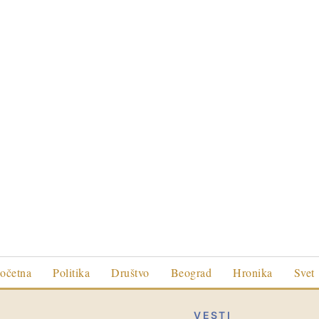
očetna
Politika
Društvo
Beograd
Hronika
Svet
VESTI