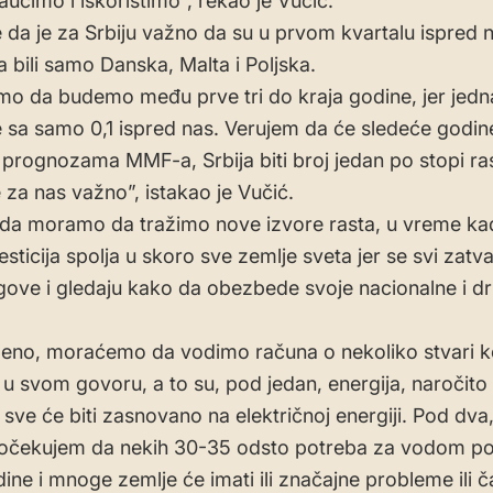
aučimo i iskoristimo”, rekao je Vučić.
 da je za Srbiju važno da su u prvom kvartalu ispred 
a bili samo Danska, Malta i Poljska.
o da budemo među prve tri do kraja godine, jer jedna
e sa samo 0,1 ispred nas. Verujem da će sledeće godin
 prognozama MMF-a, Srbija biti broj jedan po stopi ras
 za nas važno”, istakao je Vučić.
da moramo da tražimo nove izvore rasta, u vreme ka
sticija spolja u skoro sve zemlje sveta jer se svi zatva
gove i gledaju kako da obezbede svoje nacionalne i d
eno, moraćemo da vodimo računa o nekoliko stvari 
 svom govoru, a to su, pod jedan, energija, naročito 
i sve će biti zasnovano na električnoj energiji. Pod dva,
 očekujem da nekih 30-35 odsto potreba za vodom po
ine i mnoge zemlje će imati ili značajne probleme ili č