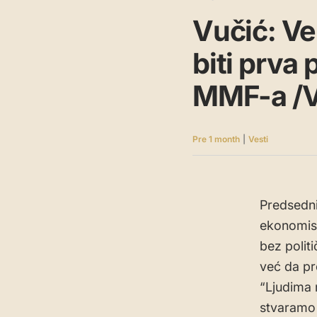
Vučić: Ve
biti prva 
MMF-a /V
Pre 1 month
|
Vesti
Predsedni
ekonomis
bez polit
već da p
“Ljudima n
stvaramo 