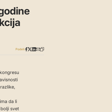
 godine
kcija
Podeli:
m kongresu
visnosti
razlike,
ima da li
olji svet