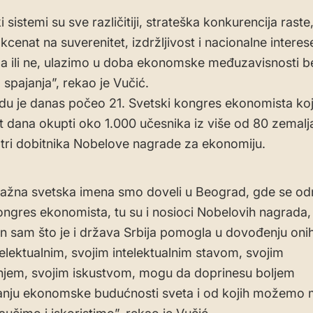
ki sistemi su sve različitiji, strateška konkurencija raste
akcenat na suverenitet, izdržljivost i nacionalne interes
a ili ne, ulazimo u doba ekonomske međuzavisnosti b
 spajanja”, rekao je Vučić.
u je danas počeo 21. Svetski kongres ekonomista koj
 dana okupti oko 1.000 učesnika iz više od 80 zemalj
i tri dobitnika Nobelove nagrade za ekonomiju.
žna svetska imena smo doveli u Beograd, gde se od
ongres ekonomista, tu su i nosioci Nobelovih nagrada, 
n sam što je i država Srbija pomogla u dovođenju onih 
telektualnim, svojim intelektualnim stavom, svojim
njem, svojim iskustvom, mogu da doprinesu boljem
anju ekonomske budućnosti sveta i od kojih možemo