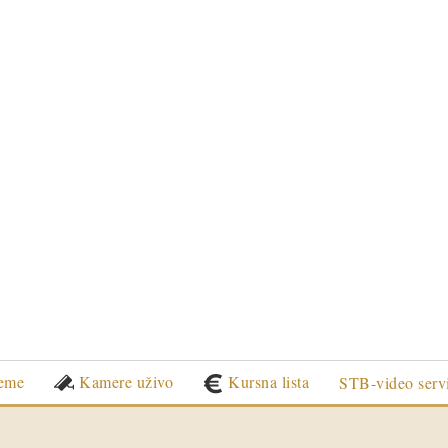
eme
Kamere uživo
Kursna lista
STB-video serv