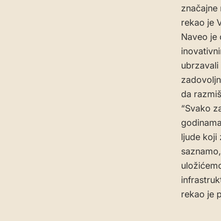
značajne 
rekao je 
Naveo je 
inovativn
ubrzavali
zadovoljn
da razmiš
“Svako za
godinama 
ljude koj
saznamo, 
uložićem
infrastru
rekao je 