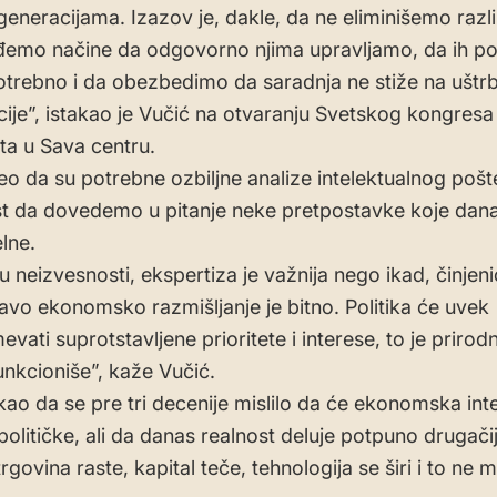
eneracijama. Izazov je, dakle, da ne eliminišemo razl
đemo načine da odgovorno njima upravljamo, da ih p
otrebno i da obezbedimo da saradnja ne stiže na uštr
ije”, istakao je Vučić na otvaranju Svetskog kongresa
a u Sava centru.
eo da su potrebne ozbiljne analize intelektualnog pošte
 da dovedemo u pitanje neke pretpostavke koje dana
lne.
u neizvesnosti, ekspertiza je važnija nego ikad, činjen
ravo ekonomsko razmišljanje je bitno. Politika će uvek
vati suprotstavljene prioritete i interese, to je priro
unkcioniše”, kaže Vučić.
akao da se pre tri decenije mislilo da će ekonomska int
političke, ali da danas realnost deluje potpuno drugači
rgovina raste, kapital teče, tehnologija se širi i to ne