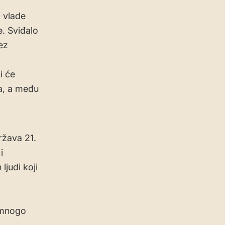
, vlade
e. Sviđalo
ez
i će
a, a među
ržava 21.
i
ljudi koji
 mnogo