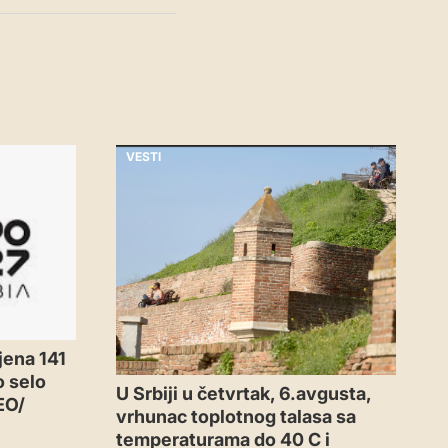
VESTI
jena 141
o selo
U Srbiji u četvrtak, 6.avgusta,
EO/
vrhunac toplotnog talasa sa
temperaturama do 40 C i