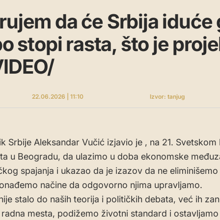
rujem da će Srbija iduće
po stopi rasta, što je proje
IDEO/
22.06.2026 | 11:10
Izvor: tanjug
k Srbije Aleksandar Vučić izjavio je , na 21. Svetsko
ta u Beogradu, da ulazimo u doba ekonomske međuza
ičkog spajanja i ukazao da je izazov da ne eliminišemo 
ronađemo načine da odgovorno njima upravljamo.
ije stalo do naših teorija i političkih debata, već ih zan
radna mesta, podižemo životni standard i ostavljamo b