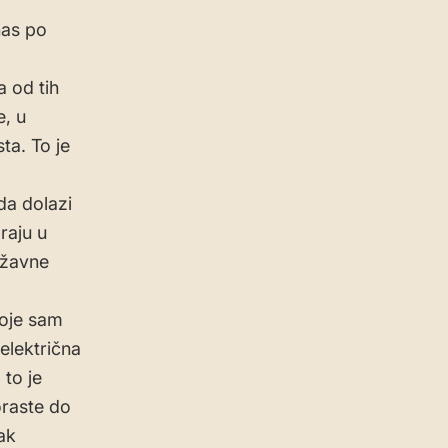
nas po
 od tih
e, u
ta. To je
da dolazi
raju u
ržavne
koje sam
električna
 to je
raste do
ak