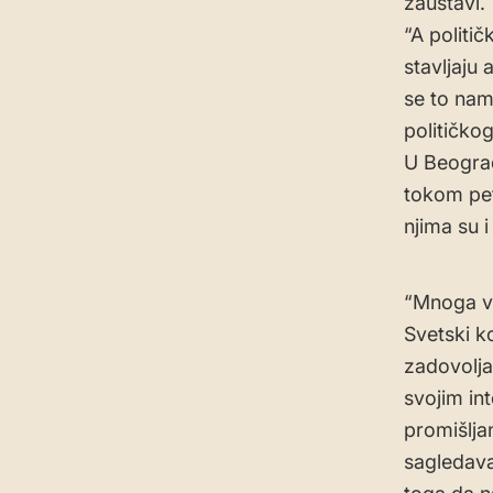
zaustavi.
“A politič
stavljaju 
se to nam
političkog
U Beograd
tokom pet
njima su 
“Mnoga va
Svetski k
zadovolja
svojim in
promišlja
sagledav