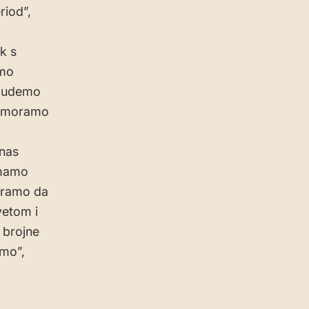
riod”,
k s
smo
 budemo
eć moramo
 nas
Imamo
moramo da
vetom i
 brojne
amo”,