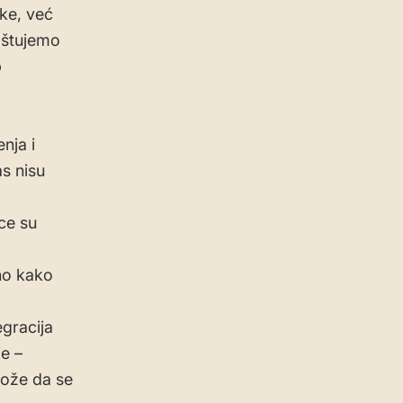
ike, već
oštujemo
b
nja i
s nisu
ice su
dno kako
egracija
je –
 može da se