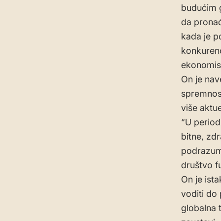
budućim g
da prona
kada je p
konkurenc
ekonomist
On je nav
spremnost
više aktue
“U period
bitne, zd
podrazume
društvo f
On je ist
voditi do 
globalna t