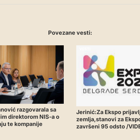
Povezane vesti:
VESTI
nović razgovarala sa
Jerinić:Za Ekspo prijavl
im direktorom NIS-a o
zemlja,stanovi za Eksp
ju te kompanije
završeni 95 odsto /VID