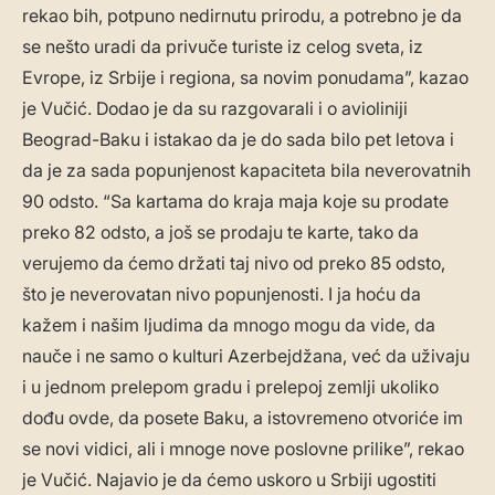
rekao bih, potpuno nedirnutu prirodu, a potrebno je da
se nešto uradi da privuče turiste iz celog sveta, iz
Evrope, iz Srbije i regiona, sa novim ponudama”, kazao
je Vučić. Dodao je da su razgovarali i o avioliniji
Beograd-Baku i istakao da je do sada bilo pet letova i
da je za sada popunjenost kapaciteta bila neverovatnih
90 odsto. “Sa kartama do kraja maja koje su prodate
preko 82 odsto, a još se prodaju te karte, tako da
verujemo da ćemo držati taj nivo od preko 85 odsto,
što je neverovatan nivo popunjenosti. I ja hoću da
kažem i našim ljudima da mnogo mogu da vide, da
nauče i ne samo o kulturi Azerbejdžana, već da uživaju
i u jednom prelepom gradu i prelepoj zemlji ukoliko
dođu ovde, da posete Baku, a istovremeno otvoriće im
se novi vidici, ali i mnoge nove poslovne prilike”, rekao
je Vučić. Najavio je da ćemo uskoro u Srbiji ugostiti