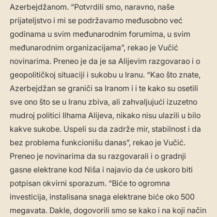
Azerbejdžanom. “Potvrdili smo, naravno, naše
prijateljstvo i mi se podržavamo međusobno već
godinama u svim međunarodnim forumima, u svim
međunarodnim organizacijama”, rekao je Vučić
novinarima. Preneo je da je sa Alijevim razgovarao i o
geopolitičkoj situaciji i sukobu u Iranu. “Kao što znate,
Azerbejdžan se graniči sa Iranom i i te kako su osetili
sve ono što se u Iranu zbiva, ali zahvaljujući izuzetno
mudroj politici Ilhama Alijeva, nikako nisu ulazili u bilo
kakve sukobe. Uspeli su da zadrže mir, stabilnost i da
bez problema funkcionišu danas”, rekao je Vučić.
Preneo je novinarima da su razgovarali i o gradnji
gasne elektrane kod Niša i najavio da će uskoro biti
potpisan okvirni sporazum. “Biće to ogromna
investicija, instalisana snaga elektrane biće oko 500
megavata. Dakle, dogovorili smo se kako i na koji način