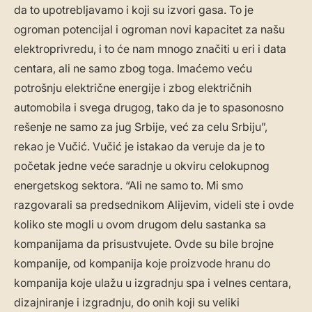
da to upotrebljavamo i koji su izvori gasa. To je
ogroman potencijal i ogroman novi kapacitet za našu
elektroprivredu, i to će nam mnogo značiti u eri i data
centara, ali ne samo zbog toga. Imaćemo veću
potrošnju električne energije i zbog električnih
automobila i svega drugog, tako da je to spasonosno
rešenje ne samo za jug Srbije, već za celu Srbiju”,
rekao je Vučić. Vučić je istakao da veruje da je to
početak jedne veće saradnje u okviru celokupnog
energetskog sektora. “Ali ne samo to. Mi smo
razgovarali sa predsednikom Alijevim, videli ste i ovde
koliko ste mogli u ovom drugom delu sastanka sa
kompanijama da prisustvujete. Ovde su bile brojne
kompanije, od kompanija koje proizvode hranu do
kompanija koje ulažu u izgradnju spa i velnes centara,
dizajniranje i izgradnju, do onih koji su veliki