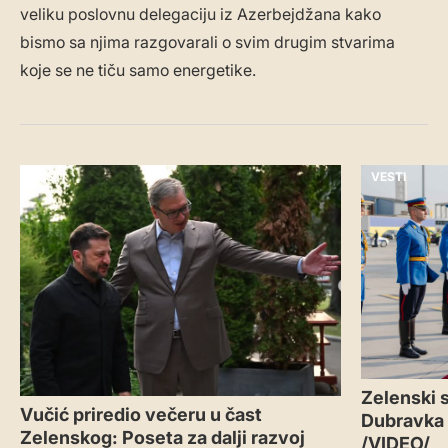
veliku poslovnu delegaciju iz Azerbejdžana kako
bismo sa njima razgovarali o svim drugim stvarima
koje se ne tiču samo energetike.
VESTI
VESTI
Zelenski s
Vučić priredio večeru u čast
Dubravka
Zelenskog: Poseta za dalji razvoj
/VIDEO/