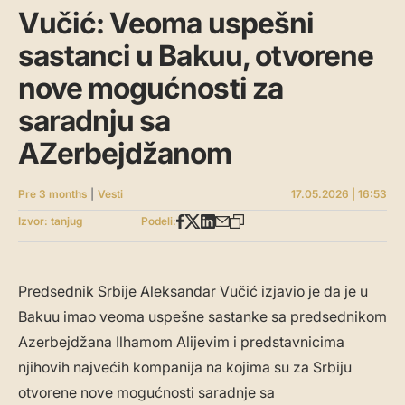
Vučić: Veoma uspešni
sastanci u Bakuu, otvorene
nove mogućnosti za
saradnju sa
AZerbejdžanom
Pre 3 months
|
Vesti
17.05.2026 | 16:53
Izvor: tanjug
Podeli:
Predsednik Srbije Aleksandar Vučić izjavio je da je u
Bakuu imao veoma uspešne sastanke sa predsednikom
Azerbejdžana Ilhamom Alijevim i predstavnicima
njihovih najvećih kompanija na kojima su za Srbiju
otvorene nove mogućnosti saradnje sa