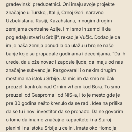
građevinski preduzetnici. Oni imaju svoje projekte
značajne u Turskoj, Italiji, Crnoj Gori, naravno
Uzbekistanu, Rusiji, Kazahstanu, mnogim drugim
zemljama centralne Azije. I mi smo ih zamolili da
pogledaju stvari u Srbiji”, rekao je Vučić. Dodao je da
im je naša zemlja ponudila da ulažu u brojne naše
banje koje su propadale godinama i decenijama. “Da ih
urede, da ulože novac i zaposle ljude, da imaju od nas
značajne subvencije. Razgovarali i o nekim drugim
mestima na istoku Srbije. Ja mislim da smo mi čak
preuzeli kontrolu nad Crnim vrhom kod Bora. To smo
preuzeli od Gasproma i od NIS-a, i to je mesto gde je
pre 30 godina nešto krenulo da se radi. Idealna prilika
da se tu i novi investitor da se pronađe. Da ne govorim
o tome da imamo značajne kapacitete i na Staroj
planini i na istoku Srbije u celini. Imate oko Homolja,