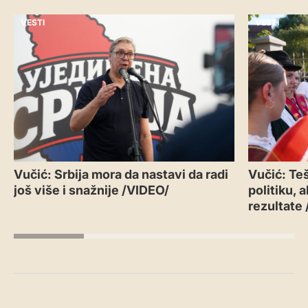
VESTI
VESTI
Vučić: Srbija mora da nastavi da radi
Vučić: Teš
još više i snažnije /VIDEO/
politiku, 
rezultate