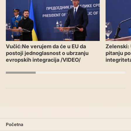
Vučić:Ne verujem da će u EU da
Zelenski:
postoji jednoglasnost o ubrzanju
pitanju po
evropskih integracija /VIDEO/
integritet
Početna