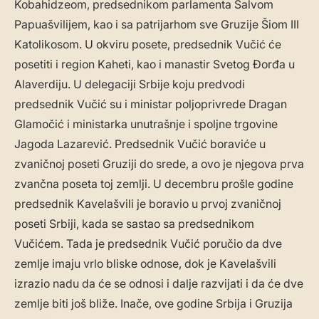
Kobahidzeom, predsednikom parlamenta Šalvom
Papuašvilijem, kao i sa patrijarhom sve Gruzije Šiom III
Katolikosom. U okviru posete, predsednik Vučić će
posetiti i region Kaheti, kao i manastir Svetog Đorđa u
Alaverdiju. U delegaciji Srbije koju predvodi
predsednik Vučić su i ministar poljoprivrede Dragan
Glamočić i ministarka unutrašnje i spoljne trgovine
Jagoda Lazarević. Predsednik Vučić boraviće u
zvaničnoj poseti Gruziji do srede, a ovo je njegova prva
zvančna poseta toj zemlji. U decembru prošle godine
predsednik Kavelašvili je boravio u prvoj zvaničnoj
poseti Srbiji, kada se sastao sa predsednikom
Vučićem. Tada je predsednik Vučić poručio da dve
zemlje imaju vrlo bliske odnose, dok je Kavelašvili
izrazio nadu da će se odnosi i dalje razvijati i da će dve
zemlje biti još bliže. Inače, ove godine Srbija i Gruzija