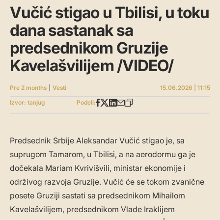
Vučić stigao u Tbilisi, u toku
dana sastanak sa
predsednikom Gruzije
Kavelašvilijem /VIDEO/
Pre 2 months
|
Vesti
15.06.2026 | 11:15
Izvor: tanjug
Podeli:
Predsednik Srbije Aleksandar Vučić stigao je, sa
suprugom Tamarom, u Tbilisi, a na aerodormu ga je
dočekala Mariam Kvrivišvili, ministar ekonomije i
održivog razvoja Gruzije. Vučić će se tokom zvanične
posete Gruziji sastati sa predsednikom Mihailom
Kavelašvilijem, predsednikom Vlade Iraklijem