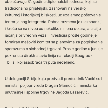
obeležavaju 31. godinu diplomatskih odnosa, koji su
tradicionalno prijateljski, zasnovani na verskoj,
kulturnoj i istorijskoj bliskosti, uz uzajamno poštovanje
teritorijalnog integriteta. Robna razmena je u ekspanziji
i kreće se na nivou od nekoliko miliona dolara, a u cilju
jačanja privrednih veza i investicija prošle godine je
formiran mešoviti komitet sa planovima za potpisivanje
sporazuma o slobodnoj trgovini. Prosle godine u junu je
pokrenuta direktna avio linija na relaciji Beograd-
Tbilisi, kojiasaobraća tri puta nedeljeno.
U delegaciji Srbije koju predvodi predsednik Vučić su i
ministar poljoprivrede Dragan Glamočić i ministarka
unutrašnje i spoljne trgovine Jagoda Lazarević.