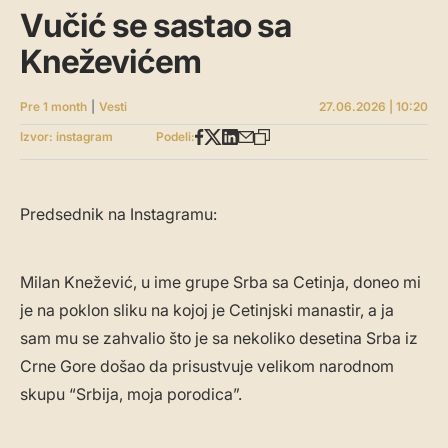
Vučić se sastao sa
Kneževićem
Pre 1 month
|
Vesti
27.06.2026 | 10:20
Izvor: instagram
Podeli:
Predsednik na Instagramu:
Milan Knežević, u ime grupe Srba sa Cetinja, doneo mi
je na poklon sliku na kojoj je Cetinjski manastir, a ja
sam mu se zahvalio što je sa nekoliko desetina Srba iz
Crne Gore došao da prisustvuje velikom narodnom
skupu “Srbija, moja porodica”.