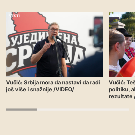
VESTI
VESTI
Vučić: Srbija mora da nastavi da radi
Vučić: Teš
još više i snažnije /VIDEO/
politiku, 
rezultate