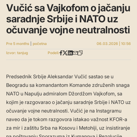
Vučić sa Vajkofom o jačanju
saradnje Srbije i NATO uz
očuvanje vojne neutralnosti
Pre 5 months
|
početna
06.03.2026 | 10:56
Izvor: tanjug
Podeli:
Predsednik Srbije Aleksandar Vučić sastao se u
Beogradu sa komandantom Komande združenih snaga
NATO u Napulju admiralom Džordžom Vajkofom, sa
kojim je razgovarao o jačanju saradnje Srbije i NATO uz
očuvanje vojne neutralnosti. Vučić je na Instagramu
naveo da je tokom razgovora istakao važnost KFOR-a
za mir i zaštitu Srba na Kosovu i Metohiji, uz insistiranje
na poštovanju Sporazuma iz Kumanova i Rezolucije