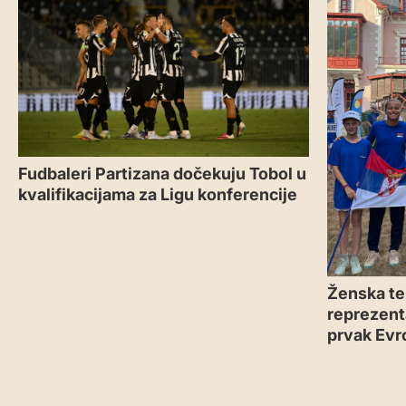
Fudbaleri Partizana dočekuju Tobol u
kvalifikacijama za Ligu konferencije
Ženska te
reprezenta
prvak Evr