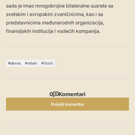
sada je imao mnogobrojne bilateralne susrete sa
svetskim i evropskim zvaničnicima, kao i sa
predstavnicima međunarodnih organizacija,
finansijskih institucija i vodećih kompanija.
davos
orban
Vucic
0
Komentari
Pošalji komentar