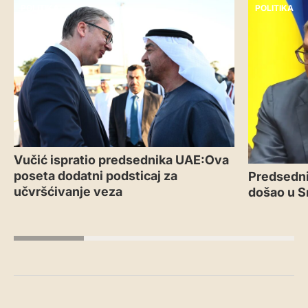
POLITIKA
POLITIKA
Vučić ispratio predsednika UAE:Ova
poseta dodatni podsticaj za
Predsedni
učvršćivanje veza
došao u S