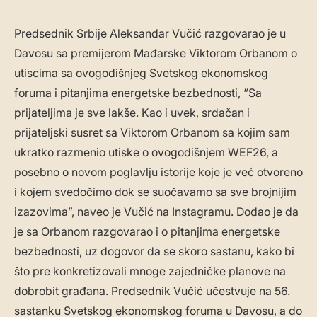
Predsednik Srbije Aleksandar Vučić razgovarao je u
Davosu sa premijerom Mađarske Viktorom Orbanom o
utiscima sa ovogodišnjeg Svetskog ekonomskog
foruma i pitanjima energetske bezbednosti, “Sa
prijateljima je sve lakše. Kao i uvek, srdačan i
prijateljski susret sa Viktorom Orbanom sa kojim sam
ukratko razmenio utiske o ovogodišnjem WEF26, a
posebno o novom poglavlju istorije koje je već otvoreno
i kojem svedočimo dok se suočavamo sa sve brojnijim
izazovima”, naveo je Vučić na Instagramu. Dodao je da
je sa Orbanom razgovarao i o pitanjima energetske
bezbednosti, uz dogovor da se skoro sastanu, kako bi
što pre konkretizovali mnoge zajedničke planove na
dobrobit građana. Predsednik Vučić učestvuje na 56.
sastanku Svetskog ekonomskog foruma u Davosu, a do