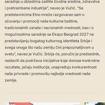
saradnje u oblastima zaštite životne sredine, zdravstva
i prehrambene industrije”, naveo je Vučić. “Sa
predstavnicima Etno mreže razgovarao sam o
očuvanju i promociji naše kulturne baštine,
tradicionalnih zanata i nacionalnih vrednosti, kao i o
mogućnostima saradnje sa Ekspo Beograd 2027 na
predstavljanju bogatog kulturnog identiteta Srbije i
svega onoga što našu zemlju čini prepoznatljivom u
svetu”, naveo je Vučić. Srbija će, poručio je predsednik,
nastaviti da podržava inicijative koje donose konkretne
rezultate, jačaju institucije, unapređuju konkurentnost
naše privrede i promovišu najbolje vrednosti naše
zemlje.