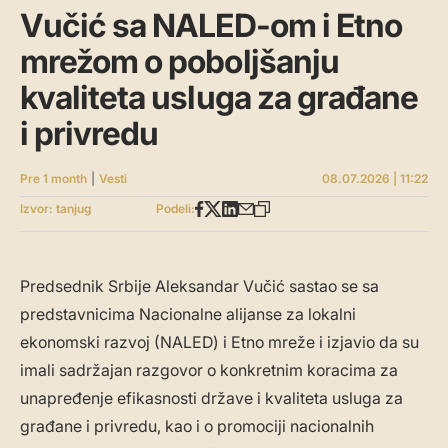
Vučić sa NALED-om i Etno
mrežom o poboljšanju
kvaliteta usluga za građane
i privredu
Pre 1 month
|
Vesti
08.07.2026 | 11:22
Izvor: tanjug
Podeli:
Predsednik Srbije Aleksandar Vučić sastao se sa
predstavnicima Nacionalne alijanse za lokalni
ekonomski razvoj (NALED) i Etno mreže i izjavio da su
imali sadržajan razgovor o konkretnim koracima za
unapređenje efikasnosti države i kvaliteta usluga za
građane i privredu, kao i o promociji nacionalnih