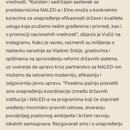
vrednosti. “Koristan i sadržajan sastanak sa
predstavnicima NALED-a i Etno mreže o konkretnim
koracima za unapređenje efikasnosti države i kvaliteta
usluga koje pružamo našim građanima i privredi, kao i
o promociji nacionalnih vrednosti”, objavio je Vučić na
instagramu. Kako je naveo, razmenili su mišljenja o
nastavku saradnje sa Vladom Srbije, gradovima i
opštinama na sprovođenju reformi državnih sistema,
uz uverenje da upravo kroz partnerstvo sa NALED-om
možemo da ostvarimo moderniju, efikasniju i
odgovorniju javnu upravu. “Posebnu pažnju posvetili
smo unapređenju koordinacije između državnih
institucija i NALED-a na programima koji će doprineti
uređenju imovinsko-pravnih odnosa, stvaranju
povoljnijeg poslovnog ambijenta i bržem razvoju
lokalnih samouprava. Razgovarali smo i o unapređenju