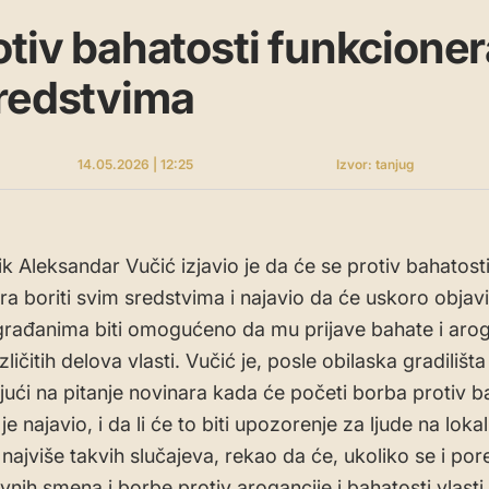
otiv bahatosti funkcioner
sredstvima
14.05.2026 | 12:25
Izvor: tanjug
k Aleksandar Vučić izjavio je da će se protiv bahatosti
a boriti svim sredstvima i najavio da će uskoro objavit
građanima biti omogućeno da mu prijave bahate i aro
azličitih delova vlasti. Vučić je, posle obilaska gradilišt
ući na pitanje novinara kada će početi borba protiv b
u je najavio, i da li će to biti upozorenje za ljude na lok
najviše takvih slučajeva, rekao da će, ukoliko se i por
nih smena i borbe protiv arogancije i bahatosti vlasti,