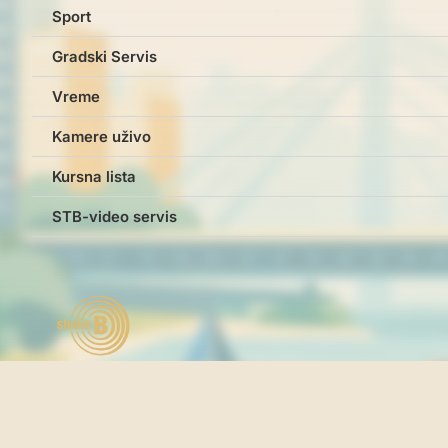
Sport
Gradski Servis
Vreme
Kamere uživo
Kursna lista
STB-video servis
Studio B © studiob.rs 2026