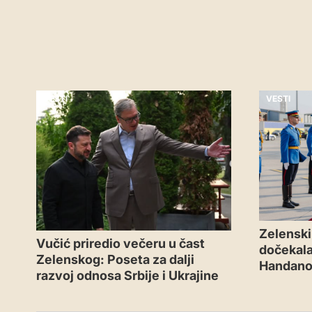
VESTI
VESTI
Zelenski 
Vučić priredio večeru u čast
dočekal
Zelenskog: Poseta za dalji
Handano
razvoj odnosa Srbije i Ukrajine