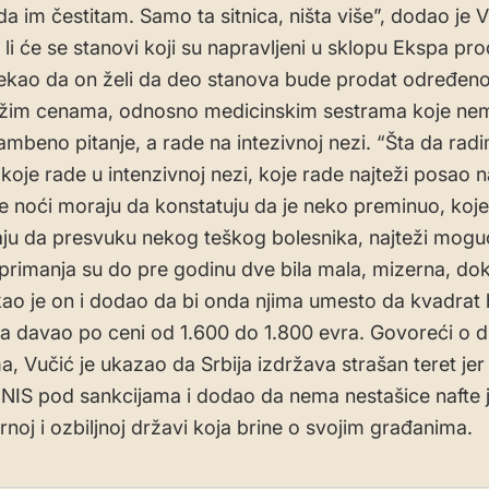
da im čestitam. Samo ta sitnica, ništa više”, dodao je 
 li će se stanovi koji su napravljeni u sklopu Ekspa pro
rekao da on želi da deo stanova bude prodat određeno
nižim cenama, odnosno medicinskim sestrama koje ne
ambeno pitanje, a rade na intezivnoj nezi. “Šta da rad
koje rade u intenzivnoj nezi, koje rade najteži posao n
e noći moraju da konstatuju da je neko preminuo, koj
ju da presvuku nekog teškog bolesnika, najteži mogu
 primanja su do pre godinu dve bila mala, mizerna, do
ekao je on i dodao da bi onda njima umesto da kvadrat
a davao po ceni od 1.600 do 1.800 evra. Govoreći o 
a, Vučić je ukazao da Srbija izdržava strašan teret jer
 NIS pod sankcijama i dodao da nema nestašice nafte j
noj i ozbiljnoj državi koja brine o svojim građanima.