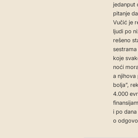
jedanput 
pitanje da
Vučić je 
ljudi po 
rešeno st
sestrama 
koje svak
noći mora
a njihova
bolja”, r
4.000 evr
finansijam
i po dana
o odgovor