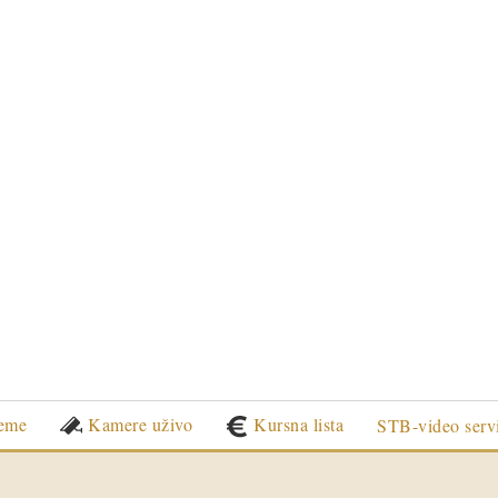
eme
Kamere uživo
Kursna lista
STB-video serv