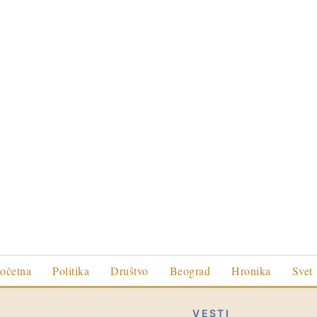
očetna
Politika
Društvo
Beograd
Hronika
Svet
VESTI