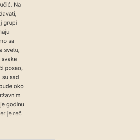
Vučić. Na
davati,
j grupi
maju
imo sa
a svetu,
e svake
ći posao,
k su sad
 bude oko
državnim
 je godinu
er je reč