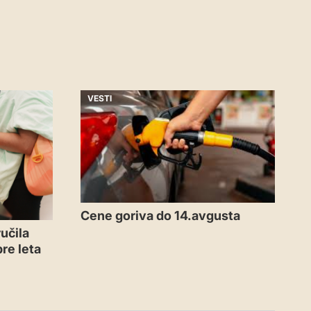
VESTI
Cene goriva do 14.avgusta
učila
re leta