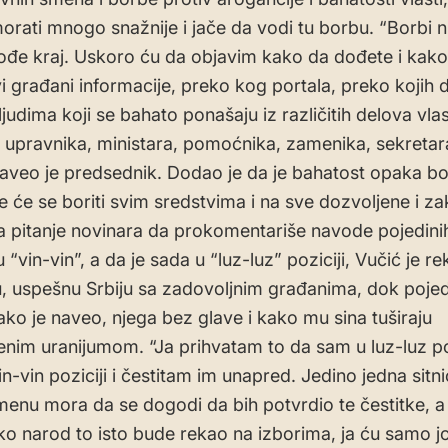
morati mnogo snažnije i jače da vodi tu borbu. “Borbi 
đe kraj. Uskoro ću da objavim kako da dođete i kako
vi građani informacije, preko kog portala, preko kojih 
judima koji se bahato ponašaju iz različitih delova vlas
, upravnika, ministara, pomoćnika, zamenika, sekretara
 naveo je predsednik. Dodao je da je bahatost opaka bo
je će se boriti svim sredstvima i na sve dozvoljene i za
a pitanje novinara da prokomentariše navode pojedini
u “vin-vin”, a da je sada u “luz-luz” poziciji, Vučić je r
u, uspešnu Srbiju sa zadovoljnim građanima, dok pojed
kako je naveo, njega bez glave i kako mu sina tuširaju
nim uranijumom. “Ja prihvatam to da sam u luz-luz poz
in-vin poziciji i čestitam im unapred. Jedino jedna sitn
nu mora da se dogodi da bih potvrdio te čestitke, a 
 ako narod to isto bude rekao na izborima, ja ću samo j