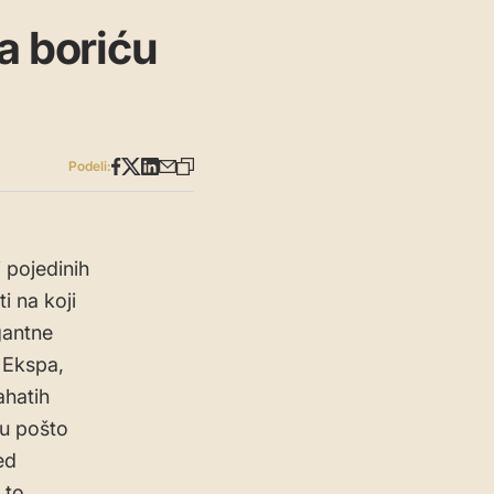
a boriću
Podeli:
 pojedinih
i na koji
gantne
a Ekspa,
ahatih
alu pošto
ed
 to