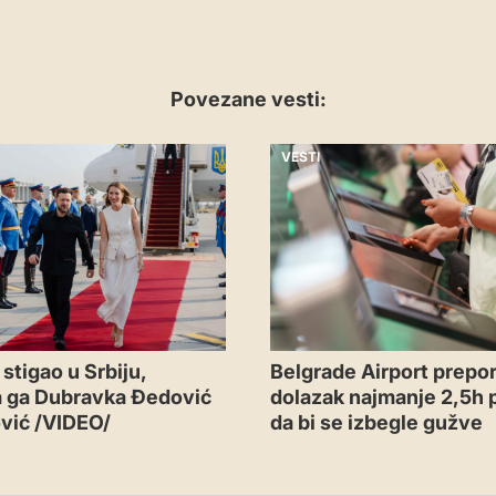
Povezane vesti:
VESTI
Belgrade Airport prepor
stigao u Srbiju,
dolazak najmanje 2,5h p
a ga Dubravka Đedović
da bi se izbegle gužve
vić /VIDEO/