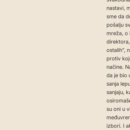
nastavi, 
sme da do
pošalju s
mreža, o l
direktora
ostalih”,
protiv ko
načine. N
da je bio 
sanja lep
sanjaju, 
osiromaše
su oni u v
međuvreme
izbori. I