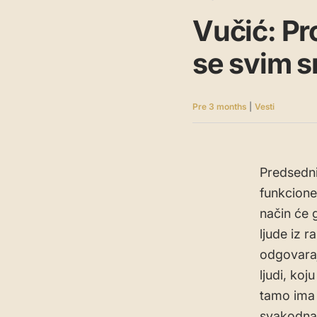
Vučić: Pr
se svim 
Pre 3 months
|
Vesti
Predsedni
funkcioner
način će 
ljude iz r
odgovaraj
ljudi, koj
tamo ima 
svakodnav