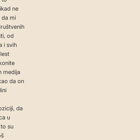
nikad ne
 da mi
društvenih
ti, od
 i svih
lest
konite
h medija
ekao da on
ini
iciji, da
ica u
to su
oš