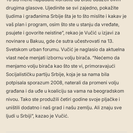
drugima glasove. Ujedinite se svi zajedno, pokažite
ljudima i građanima Srbije šta je to što mislite i kakav je
vaš plan i program, osim što ste u stanju da vređate,
psujete i govorite neistine”, rekao je Vučić u izjavi za
novinare u Bakuu, gde će sutra učestvovati na 13.
Svetskom urban forumu. Vučić je naglasio da aktuelna
vlast neće menjati izbornu volju birača. “Nećemo da
menjamo volju birača kao što ste vi, primoravajući
Socijalističku partiju Srbije, koja je sa nama bila
potpisala sporazum 2008, naterali da promeni volju
građana i da uđe u koaliciju sa vama na beogradskom
nivou. Tako ste produžili četiri godine svoje pljačke i
uništili dodatno i naš grad i našu zemlju. Ali znaju sve
ljudi u Srbiji”, kazao je Vučić.