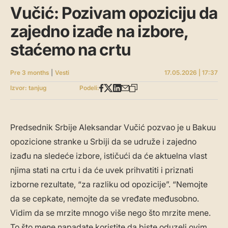
Vučić: Pozivam opoziciju da
zajedno izađe na izbore,
staćemo na crtu
Pre 3 months
|
Vesti
17.05.2026 | 17:37
Izvor: tanjug
Podeli:
Predsednik Srbije Aleksandar Vučić pozvao je u Bakuu
opozicione stranke u Srbiji da se udruže i zajedno
izađu na sledeće izbore, ističući da će aktuelna vlast
njima stati na crtu i da će uvek prihvatiti i priznati
izborne rezultate, “za razliku od opozicije”. “Nemojte
da se cepkate, nemojte da se vređate međusobno.
Vidim da se mrzite mnogo više nego što mrzite mene.
To što mene napadate koristite da biste oduzeli ovim