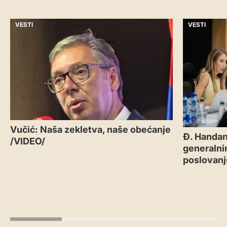
VESTI
VESTI
Vučić: Naša zekletva, naše obećanje
Đ. Handan
/VIDEO/
generalni
poslovanj