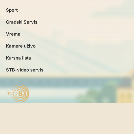
Sport
Gradski Servis
Vreme
Kamere uživo
Kursna lista
STB-video servis
Marketing
Impresum
Kontakt
Pravila i uslovi korišćenja
Politika o kolačićima