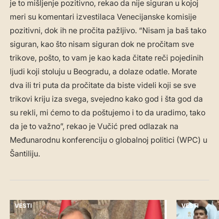
je to mišljenje pozitivno, rekao da nije siguran u kojoj
meri su komentari izvestilaca Venecijanske komisije
pozitivni, dok ih ne pročita pažljivo. “Nisam ja baš tako
siguran, kao što nisam siguran dok ne pročitam sve
trikove, pošto, to vam je kao kada čitate reči pojedinih
ljudi koji stoluju u Beogradu, a dolaze odatle. Morate
dva ili tri puta da pročitate da biste videli koji se sve
trikovi kriju iza svega, svejedno kako god i šta god da
su rekli, mi ćemo to da poštujemo i to da uradimo, tako
da je to važno”, rekao je Vučić pred odlazak na
Međunarodnu konferenciju o globalnoj politici (WPC) u
Šantiliju.
VESTI
VESTI