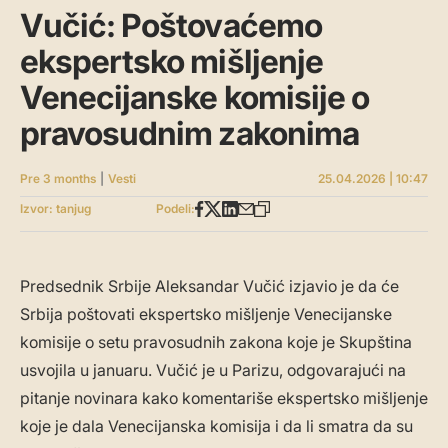
Vučić: Poštovaćemo
ekspertsko mišljenje
Venecijanske komisije o
pravosudnim zakonima
Pre 3 months
|
Vesti
25.04.2026 | 10:47
Izvor: tanjug
Podeli:
Predsednik Srbije Aleksandar Vučić izjavio je da će
Srbija poštovati ekspertsko mišljenje Venecijanske
komisije o setu pravosudnih zakona koje je Skupština
usvojila u januaru. Vučić je u Parizu, odgovarajući na
pitanje novinara kako komentariše ekspertsko mišljenje
koje je dala Venecijanska komisija i da li smatra da su