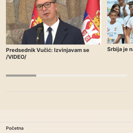
Srbija je
Predsednik Vučić: Izvinjavam se
/VIDEO/
Početna