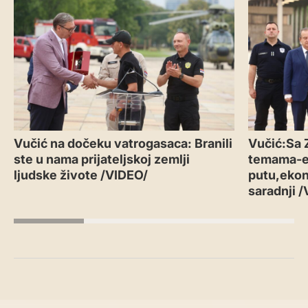
Vučić na dočeku vatrogasaca: Branili
Vučić:Sa 
ste u nama prijateljskoj zemlji
temama-
ljudske živote /VIDEO/
putu,ekon
saradnji 