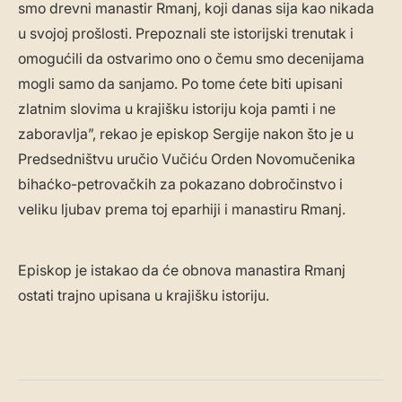
smo drevni manastir Rmanj, koji danas sija kao nikada
u svojoj prošlosti. Prepoznali ste istorijski trenutak i
omogućili da ostvarimo ono o čemu smo decenijama
mogli samo da sanjamo. Po tome ćete biti upisani
zlatnim slovima u krajišku istoriju koja pamti i ne
zaboravlja”, rekao je episkop Sergije nakon što je u
Predsedništvu uručio Vučiću Orden Novomučenika
bihaćko-petrovačkih za pokazano dobročinstvo i
veliku ljubav prema toj eparhiji i manastiru Rmanj.
Episkop je istakao da će obnova manastira Rmanj
ostati trajno upisana u krajišku istoriju.