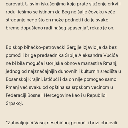
carovati. U svim iskušenjima koja prate služenje crkvi i
rodu, tešimo se istinom da Bog ne šalje čoveku veće
stradanje nego što on može podneti i da je svako
breme dopušteno radi našeg spasenja”, rekao je on.
Episkop bihaćko-petrovački Sergije izjavio je da bez
pomoći i brige predsednika Srbije Aleksandra Vučića
ne bi bila moguća istorijska obnova manastira Rmanj,
jednog od najznačajnijih duhovnih i kulturnih središta u
Bosanskoj Krajini, ističući i da on nije pomogao samo
Rmanj već svaku od opština sa srpskom većinom u
Federaciji Bosne i Hercegovine kao i u Republici
Srpskoj.
“Zahvaljujući Vašoj nesebičnoj pomoći i brizi obnovili