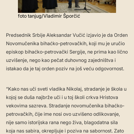
foto tanjug/Vladimir Šporčić
Predsednik Srbije Aleksandar Vučić izjavio je da Orden
Novomučenika bihaćko-petrovačkih, koji mu je uručio
episkop bihaćko-petrovački Sergije, ne prima kao lično
uzvišenje, nego kao pečat duhovnog zajedništva i
istakao da je taj orden poziv na još veću odgovornost.
“Kako nas uči sveti vladika Nikolaj, stradanje je škola u
kojoj se duša najbrže uči i u toj školi crkva Hristova
vekovima sazreva. Stradanje novomučenika bihaćko-
petrovačkih, čije ime nosi ovo uzvišeno odlikovanje,
nije samo istorijska rana nego živa, blagodatna sila
koja nas sabira, okrepljuje i poziva na sabornost. Zato