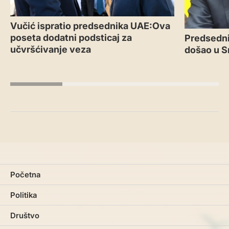
Vučić ispratio predsednika UAE:Ova
poseta dodatni podsticaj za
Predsedni
učvršćivanje veza
došao u S
Početna
Politika
Društvo