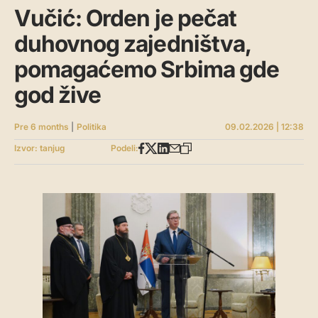
Vučić: Orden je pečat
duhovnog zajedništva,
pomagaćemo Srbima gde
god žive
Pre 6 months
|
Politika
09.02.2026 | 12:38
Izvor: tanjug
Podeli: