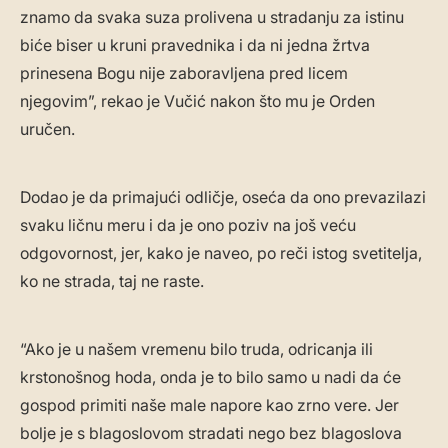
znamo da svaka suza prolivena u stradanju za istinu
biće biser u kruni pravednika i da ni jedna žrtva
prinesena Bogu nije zaboravljena pred licem
njegovim”, rekao je Vučić nakon što mu je Orden
uručen.
Dodao je da primajući odličje, oseća da ono prevazilazi
svaku ličnu meru i da je ono poziv na još veću
odgovornost, jer, kako je naveo, po reči istog svetitelja,
ko ne strada, taj ne raste.
“Ako je u našem vremenu bilo truda, odricanja ili
krstonošnog hoda, onda je to bilo samo u nadi da će
gospod primiti naše male napore kao zrno vere. Jer
bolje je s blagoslovom stradati nego bez blagoslova