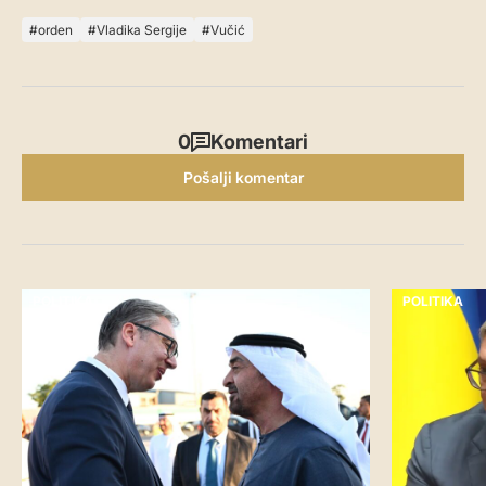
orden
Vladika Sergije
Vučić
0
Komentari
Pošalji komentar
POLITIKA
POLITIKA