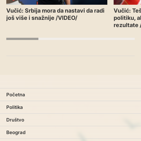
Vučić: Srbija mora da nastavi da radi
Vučić: Teš
još više i snažnije /VIDEO/
politiku, 
rezultate
Početna
Politika
Društvo
Beograd