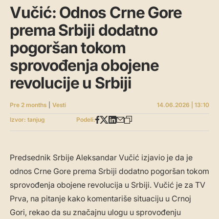
Vučić: Odnos Crne Gore
prema Srbiji dodatno
pogoršan tokom
sprovođenja obojene
revolucije u Srbiji
Pre 2 months
|
Vesti
14.06.2026 | 13:10
Izvor: tanjug
Podeli:
Predsednik Srbije Aleksandar Vučić izjavio je da je
odnos Crne Gore prema Srbiji dodatno pogoršan tokom
sprovođenja obojene revolucija u Srbiji. Vučić je za TV
Prva, na pitanje kako komentariše situaciju u Crnoj
Gori, rekao da su značajnu ulogu u sprovođenju