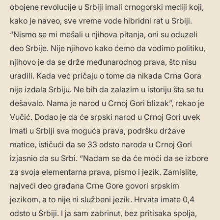
obojene revolucije u Srbiji imali crnogorski mediji koji,
kako je naveo, sve vreme vode hibridni rat u Srbiji.
“Nismo se mi mešali u njihova pitanja, oni su oduzeli
deo Srbije. Nije njihovo kako ćemo da vodimo politiku,
njihovo je da se drže međunarodnog prava, što nisu
uradili. Kada već pričaju o tome da nikada Crna Gora
nije izdala Srbiju. Ne bih da zalazim u istoriju šta se tu
dešavalo. Nama je narod u Crnoj Gori blizak”, rekao je
Vučić. Dodao je da će srpski narod u Crnoj Gori uvek
imati u Srbiji sva moguća prava, podršku države
matice, ističući da se 33 odsto naroda u Crnoj Gori
izjasnio da su Srbi. “Nadam se da će moći da se izbore
za svoja elementarna prava, pismo i jezik. Zamislite,
najveći deo građana Crne Gore govori srpskim
jezikom, a to nije ni službeni jezik. Hrvata imate 0,4
odsto u Srbiji. I ja sam zabrinut, bez pritisaka spolja,