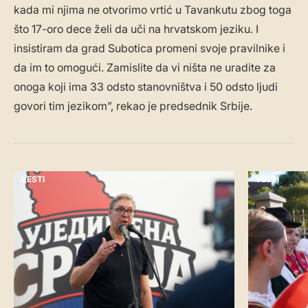
kada mi njima ne otvorimo vrtić u Tavankutu zbog toga
što 17-oro dece želi da uči na hrvatskom jeziku. I
insistiram da grad Subotica promeni svoje pravilnike i
da im to omogući. Zamislite da vi ništa ne uradite za
onoga koji ima 33 odsto stanovništva i 50 odsto ljudi
govori tim jezikom”, rekao je predsednik Srbije.
VESTI
VESTI