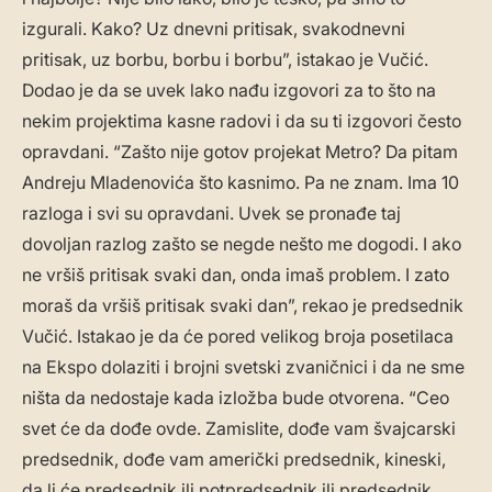
izgurali. Kako? Uz dnevni pritisak, svakodnevni
pritisak, uz borbu, borbu i borbu”, istakao je Vučić.
Dodao je da se uvek lako nađu izgovori za to što na
nekim projektima kasne radovi i da su ti izgovori često
opravdani. “Zašto nije gotov projekat Metro? Da pitam
Andreju Mladenovića što kasnimo. Pa ne znam. Ima 10
razloga i svi su opravdani. Uvek se pronađe taj
dovoljan razlog zašto se negde nešto me dogodi. I ako
ne vršiš pritisak svaki dan, onda imaš problem. I zato
moraš da vršiš pritisak svaki dan”, rekao je predsednik
Vučić. Istakao je da će pored velikog broja posetilaca
na Ekspo dolaziti i brojni svetski zvaničnici i da ne sme
ništa da nedostaje kada izložba bude otvorena. “Ceo
svet će da dođe ovde. Zamislite, dođe vam švajcarski
predsednik, dođe vam američki predsednik, kineski,
da li će predsednik ili potpredsednik ili predsednik