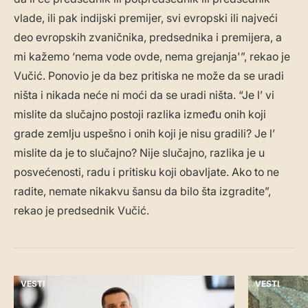
vlade, ili pak indijski premijer, svi evropski ili najveći
deo evropskih zvaničnika, predsednika i premijera, a
mi kažemo ‘nema vode ovde, nema grejanja'”, rekao je
Vučić. Ponovio je da bez pritiska ne može da se uradi
ništa i nikada neće ni moći da se uradi ništa. “Je l’ vi
mislite da slučajno postoji razlika između onih koji
grade zemlju uspešno i onih koji je nisu gradili? Je l’
mislite da je to slučajno? Nije slučajno, razlika je u
posvećenosti, radu i pritisku koji obavljate. Ako to ne
radite, nemate nikakvu šansu da bilo šta izgradite”,
rekao je predsednik Vučić.
VESTI
VESTI