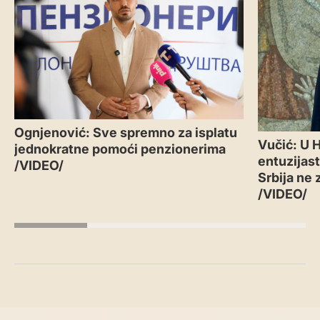
Ognjenović: Sve spremno za isplatu
Vučić: U 
jednokratne pomoći penzionerima
entuzijast
/VIDEO/
Srbija ne 
/VIDEO/