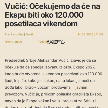
Vučić: Očekujemo da će na
Ekspu biti oko 120.000
posetilaca vikendom
Pre 3 months
|
Vesti
14.05.2026 | 11:06
Izvor: tanjug
Podeli:
Predsednik Srbije Aleksandar Vučić izjavio je da se
očekuje da će specijalizovanu izložbu Ekspo 2027,
kada bude otvorena, vikendom posećivati oko 120.000
ljudi, koji će, kako je istakao, na tu lokaciju moći da
dođu lako i brzo – vozom, brodovima ili javnim
prevozom. Vučić je, prilikom obilaska gradilišta Ekspo,
naveo da je Ekspo važan i veliki projekat za Srbiju i
dodao da je zabrinut da li će svi radovi biti završeni na