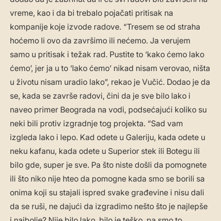
vreme, kao i da bi trebalo pojačati pritisak na
kompanije koje izvode radove. “Tresem se od straha
hoćemo li ovo da završimo ili nećemo. Ja verujem
samo u pritisak i težak rad. Pustite to ‘kako ćemo lako
ćemo’, jer ja u to ‘lako ćemo’ nikad nisam verovao, ništa
u životu nisam uradio lako”, rekao je Vučić. Dodao je da
se, kada se završe radovi, čini da je sve bilo lako i
naveo primer Beograda na vodi, podsećajući koliko su
neki bili protiv izgradnje tog projekta. “Sad vam
izgleda lako i lepo. Kad odete u Galeriju, kada odete u
neku kafanu, kada odete u Superior stek ili Botegu ili
bilo gde, super je sve. Pa što niste došli da pomognete
ili što niko nije hteo da pomogne kada smo se borili sa
onima koji su stajali ispred svake građevine i nisu dali
da se ruši, ne dajući da izgradimo nešto što je najlepše
i najbolje? Nije bilo lako, bilo je teško, pa smo to