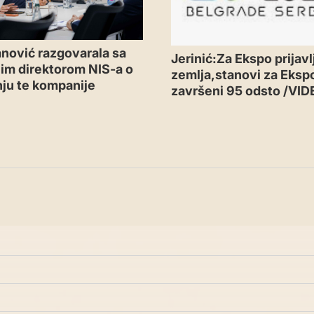
nović razgovarala sa
Jerinić:Za Ekspo prijavl
im direktorom NIS-a o
zemlja,stanovi za Eksp
ju te kompanije
završeni 95 odsto /VID