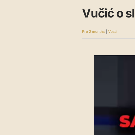
Vučić o s
Pre 2 months
|
Vesti