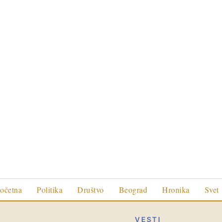
očetna
Politika
Društvo
Beograd
Hronika
Svet
VESTI