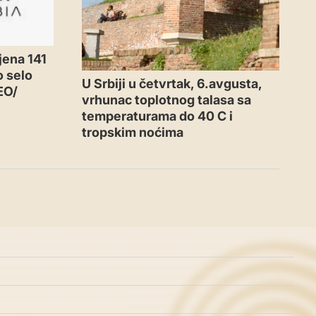
jena 141
o selo
U Srbiji u četvrtak, 6.avgusta,
EO/
vrhunac toplotnog talasa sa
temperaturama do 40 C i
tropskim noćima