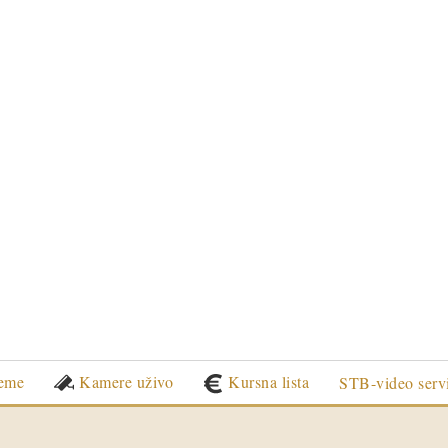
eme
Kamere uživo
Kursna lista
STB-video serv