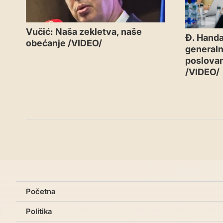
Vučić: Naša zekletva, naše
Đ. Handa
obećanje /VIDEO/
generaln
poslovan
/VIDEO/
Početna
Politika