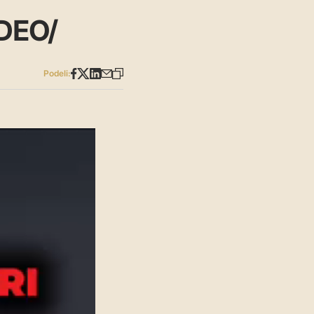
IDEO/
Podeli: