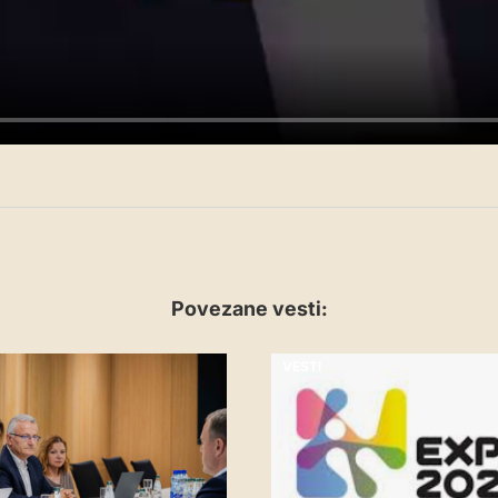
Povezane vesti:
VESTI