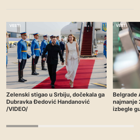
VESTI
VESTI
Zelenski stigao u Srbiju, dočekala ga
Belgrade 
Dubravka Đedović Handanović
najmanje 2
/VIDEO/
izbegle g