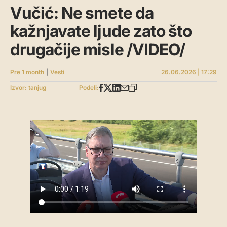
Vučić: Ne smete da
kažnjavate ljude zato što
drugačije misle /VIDEO/
Pre 1 month
|
Vesti
26.06.2026 | 17:29
Izvor: tanjug
Podeli: