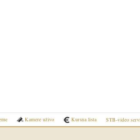
eme
Kamere uživo
Kursna lista
STB-video serv