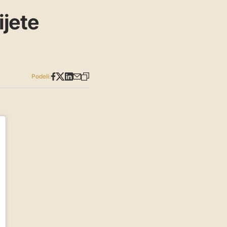
jete
Podeli: