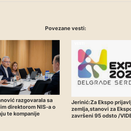
Povezane vesti:
VESTI
nović razgovarala sa
Jerinić:Za Ekspo prijavl
im direktorom NIS-a o
zemlja,stanovi za Eksp
ju te kompanije
završeni 95 odsto /VID