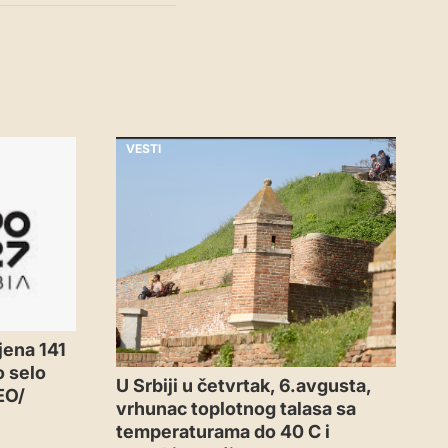
VESTI
jena 141
o selo
U Srbiji u četvrtak, 6.avgusta,
EO/
vrhunac toplotnog talasa sa
temperaturama do 40 C i