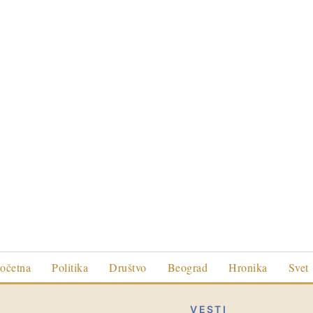
očetna
Politika
Društvo
Beograd
Hronika
Svet
VESTI