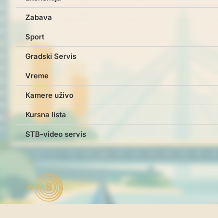
Zabava
Sport
Gradski Servis
Vreme
Kamere uživo
Kursna lista
STB-video servis