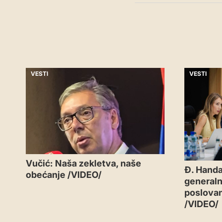
VESTI
VESTI
Vučić: Naša zekletva, naše
Đ. Handa
obećanje /VIDEO/
generaln
poslovan
/VIDEO/