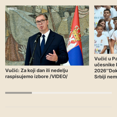
VESTI
VESTI
Vučić u Pa
učesnike 
Vučić: Za koji dan ili nedelju
2026″Doka
raspisujemo izbore /VIDEO/
Srbiji ne