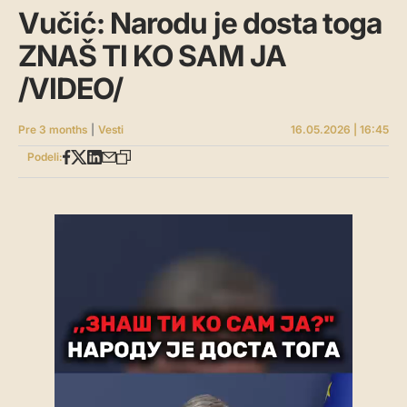
Vučić: Narodu je dosta toga
ZNAŠ TI KO SAM JA
/VIDEO/
Pre 3 months
|
Vesti
16.05.2026 | 16:45
Podeli: