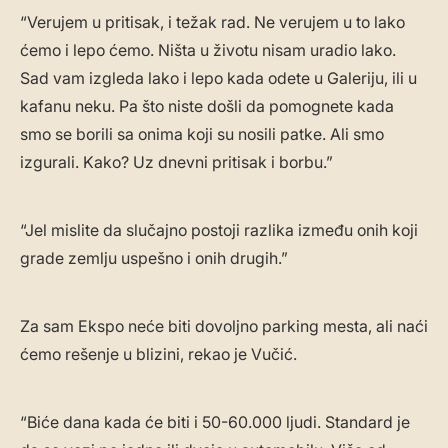
“Verujem u pritisak, i težak rad. Ne verujem u to lako
ćemo i lepo ćemo. Ništa u životu nisam uradio lako.
Sad vam izgleda lako i lepo kada odete u Galeriju, ili u
kafanu neku. Pa što niste došli da pomognete kada
smo se borili sa onima koji su nosili patke. Ali smo
izgurali. Kako? Uz dnevni pritisak i borbu.”
“Jel mislite da slučajno postoji razlika između onih koji
grade zemlju uspešno i onih drugih.”
Za sam Ekspo neće biti dovoljno parking mesta, ali naći
ćemo rešenje u blizini, rekao je Vučić.
“Biće dana kada će biti i 50-60.000 ljudi. Standard je