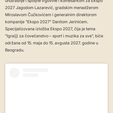
unutrašnje i spoljne trgovine i komesarkom za Ekspo
2027 Jagodom Lazarević, gradskim menadžerom
Miroslavom Čučkovićem i generalnim direktorom
kompanije “Ekspo 2027” Danilom Jerinićem.
Specijalizovana izložba Ekspo 2027, čija je tema
“Igra(j) za čovečanstvo – sport i muzika za sve”, biće
održana od 15. maja do 15. avgusta 2027. godine u
Beogradu.