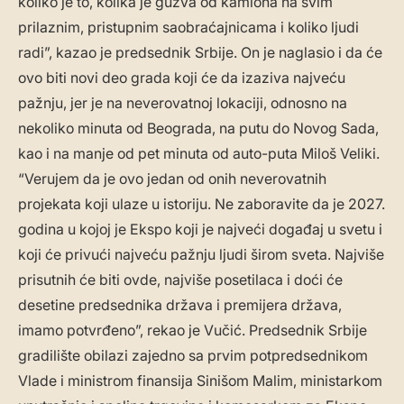
koliko je to, kolika je gužva od kamiona na svim
prilaznim, pristupnim saobraćajnicama i koliko ljudi
radi”, kazao je predsednik Srbije. On je naglasio i da će
ovo biti novi deo grada koji će da izaziva najveću
pažnju, jer je na neverovatnoj lokaciji, odnosno na
nekoliko minuta od Beograda, na putu do Novog Sada,
kao i na manje od pet minuta od auto-puta Miloš Veliki.
“Verujem da je ovo jedan od onih neverovatnih
projekata koji ulaze u istoriju. Ne zaboravite da je 2027.
godina u kojoj je Ekspo koji je najveći događaj u svetu i
koji će privući najveću pažnju ljudi širom sveta. Najviše
prisutnih će biti ovde, najviše posetilaca i doći će
desetine predsednika država i premijera država,
imamo potvrđeno”, rekao je Vučić. Predsednik Srbije
gradilište obilazi zajedno sa prvim potpredsednikom
Vlade i ministrom finansija Sinišom Malim, ministarkom