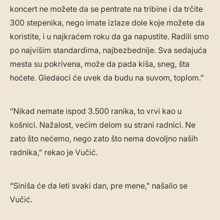
koncert ne možete da se pentrate na tribine i da trčite
300 stepenika, nego imate izlaze dole koje možete da
koristite, i u najkraćem roku da ga napustite. Radili smo
po najvišim standardima, najbezbednije. Sva sedajuća
mesta su pokrivena, može da pada kiša, sneg, šta
hoćete. Gledaoci će uvek da budu na suvom, toplom.”
“Nikad nemate ispod 3.500 ranika, to vrvi kao u
košnici. Nažalost, većim delom su strani radnici. Ne
zato što nećemo, nego zato što nema dovoljno naših
radnika,” rekao je Vučić.
“Siniša će da leti svaki dan, pre mene,” našalio se
Vučić.