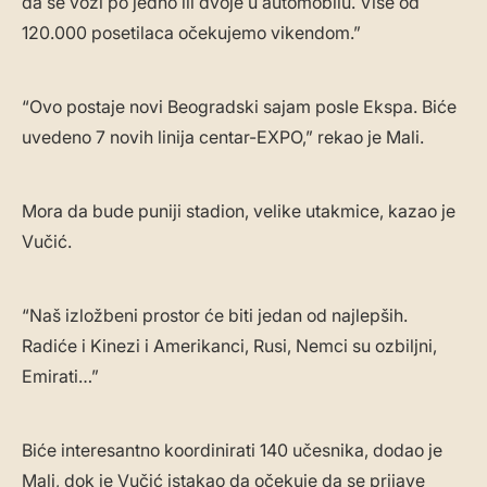
da se vozi po jedno ili dvoje u automobilu. Više od
120.000 posetilaca očekujemo vikendom.”
“Ovo postaje novi Beogradski sajam posle Ekspa. Biće
uvedeno 7 novih linija centar-EXPO,” rekao je Mali.
Mora da bude puniji stadion, velike utakmice, kazao je
Vučić.
“Naš izložbeni prostor će biti jedan od najlepših.
Radiće i Kinezi i Amerikanci, Rusi, Nemci su ozbiljni,
Emirati…”
Biće interesantno koordinirati 140 učesnika, dodao je
Mali, dok je Vučić istakao da očekuje da se prijave