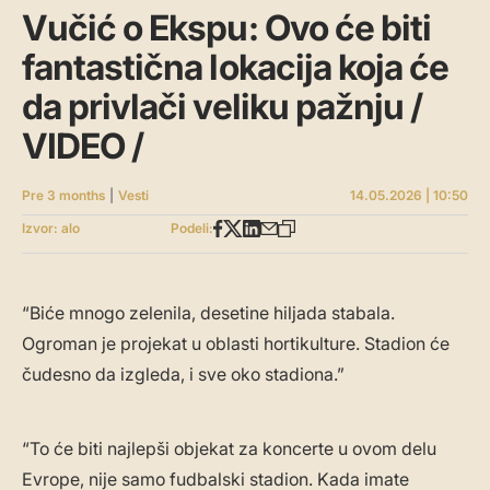
Vučić o Ekspu: Ovo će biti
fantastična lokacija koja će
da privlači veliku pažnju /
VIDEO /
Pre 3 months
|
Vesti
14.05.2026 | 10:50
Izvor: alo
Podeli:
“Biće mnogo zelenila, desetine hiljada stabala.
Ogroman je projekat u oblasti hortikulture. Stadion će
čudesno da izgleda, i sve oko stadiona.”
“To će biti najlepši objekat za koncerte u ovom delu
Evrope, nije samo fudbalski stadion. Kada imate