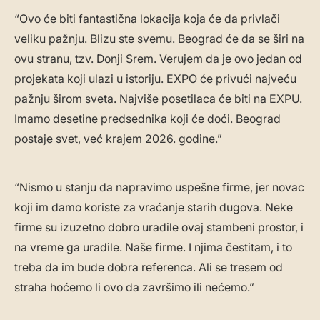
“Ovo će biti fantastična lokacija koja će da privlači
veliku pažnju. Blizu ste svemu. Beograd će da se širi na
ovu stranu, tzv. Donji Srem. Verujem da je ovo jedan od
projekata koji ulazi u istoriju. EXPO će privući najveću
pažnju širom sveta. Najviše posetilaca će biti na EXPU.
Imamo desetine predsednika koji će doći. Beograd
postaje svet, već krajem 2026. godine.”
“Nismo u stanju da napravimo uspešne firme, jer novac
koji im damo koriste za vraćanje starih dugova. Neke
firme su izuzetno dobro uradile ovaj stambeni prostor, i
na vreme ga uradile. Naše firme. I njima čestitam, i to
treba da im bude dobra referenca. Ali se tresem od
straha hoćemo li ovo da završimo ili nećemo.”