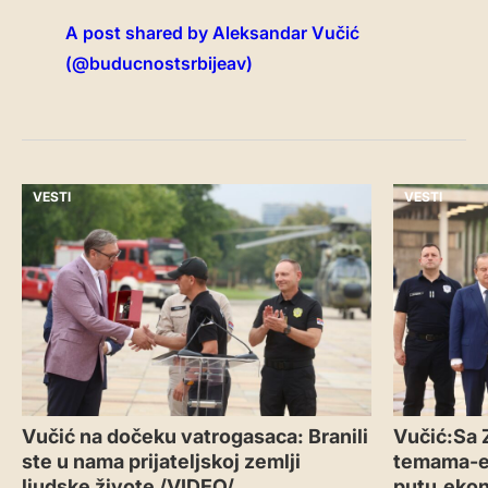
A post shared by Aleksandar Vučić
(@buducnostsrbijeav)
VESTI
VESTI
Vučić na dočeku vatrogasaca: Branili
Vučić:Sa 
ste u nama prijateljskoj zemlji
temama-
ljudske živote /VIDEO/
putu,ekon