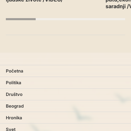
saradnji 
Početna
Politika
Društvo
Beograd
Hronika
Svet