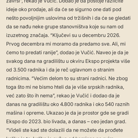
završi”, rekao je Vučić. Dodao je da postoje različite
ideje oko prodaje, ali da će se sigurno one dati pod
nešto povoljnijim uslovima od tržišnih i da će se gledati
da se nađu neke grupe stanovništva koje su nam od
izuzetnog značaja. “Ključevi su u decembru 2026.
Prvog decembra mi moramo da predamo sve. Ali, mi
ćemo to predati ranije”, dodao je Vučić. Naveo je da je
svakog dana na gradilištu u okviru Ekspo projekta više
od 3.500 radnika i da je reč uglavnom o stranim
radnicima. “Većim delom to su strani radnici. Ne zbog
toga što mi ne bismo hteli da je više srpskih radnika,
već zato što ih nema”, rekao je Vučić i dodao da je
danas na gradilištu oko 4.800 radnika i oko 540 raznih
mašina i opreme. Ukazao je da je prostor gde se gradi
Ekspo do 2023. bio livada, a danas – ceo jedan grad.
“Videli ste kad ste dolazili da ne možete da prođete