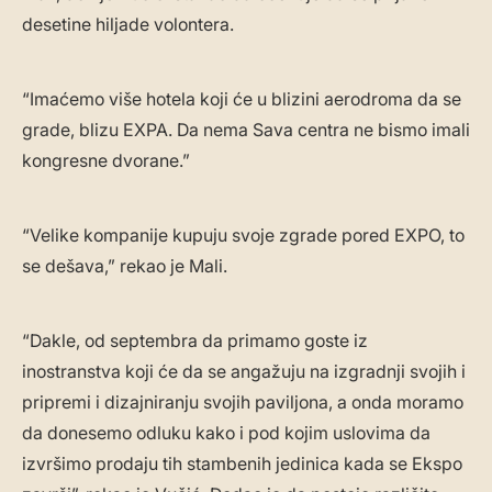
desetine hiljade volontera.
“Imaćemo više hotela koji će u blizini aerodroma da se
grade, blizu EXPA. Da nema Sava centra ne bismo imali
kongresne dvorane.”
“Velike kompanije kupuju svoje zgrade pored EXPO, to
se dešava,” rekao je Mali.
“Dakle, od septembra da primamo goste iz
inostranstva koji će da se angažuju na izgradnji svojih i
pripremi i dizajniranju svojih paviljona, a onda moramo
da donesemo odluku kako i pod kojim uslovima da
izvršimo prodaju tih stambenih jedinica kada se Ekspo