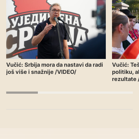
Vučić: Srbija mora da nastavi da radi
Vučić: Teš
još više i snažnije /VIDEO/
politiku, 
rezultate