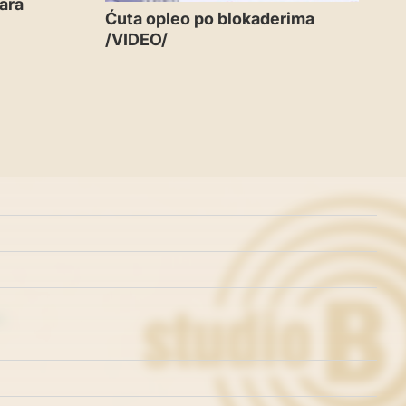
ara
Ćuta opleo po blokaderima
/VIDEO/