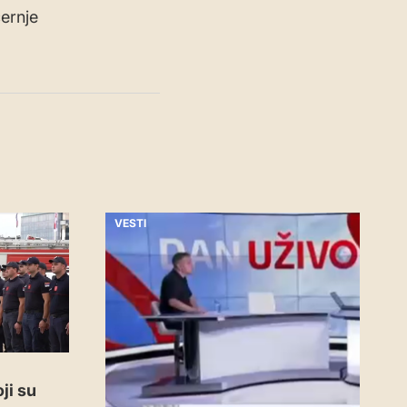
ernje
VESTI
ji su