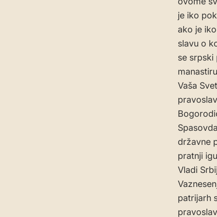
ovome sve
je iko po
ako je ik
slavu o ko
se srpski
manastiru
Vaša Svet
pravoslav
Bogorodic
Spasovdan
državne p
pratnji i
Vladi Srb
Vaznesenj
patrijarh 
pravoslav