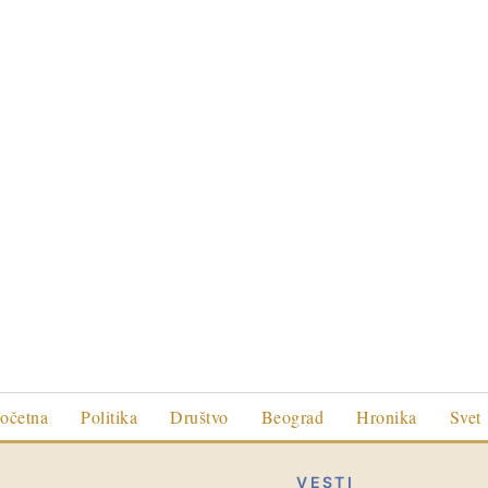
očetna
Politika
Društvo
Beograd
Hronika
Svet
VESTI