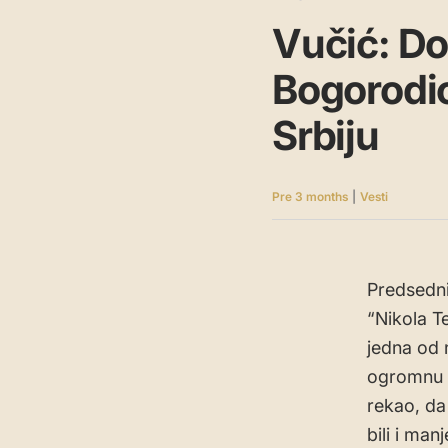
Vučić: Do
Bogorodic
Srbiju
Pre 3 months
|
Vesti
Predsedni
“Nikola T
jedna od 
ogromnu č
rekao, da
bili i man