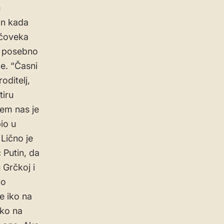
u
an kada
 čoveka
i posebno
ce. “Časni
oditelj,
tiru
em nas je
io u
Lično je
 Putin, da
 Grčkoj i
vo
e iko na
iko na