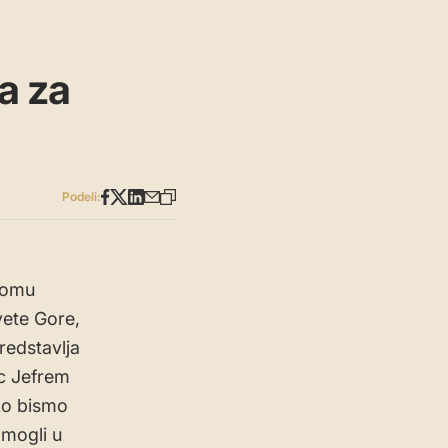
a za
Podeli:
romu
vete Gore,
redstavlja
ac Jefrem
ko bismo
 mogli u