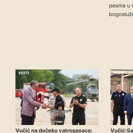
pesme u s
bogosluže
VESTI
VESTI
Vučić na dočeku vatrogasaca:
Vučić:Sa