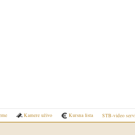
eme
Kamere uživo
Kursna lista
STB-video serv