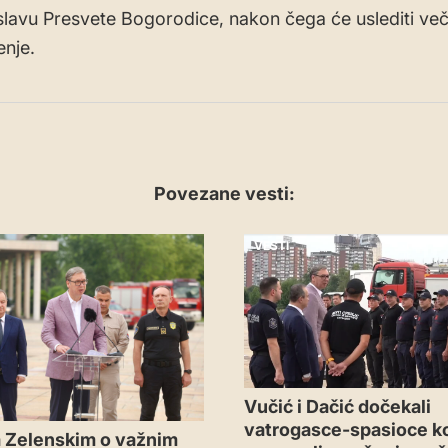
lavu Presvete Bogorodice, nakon čega će uslediti več
nje.
Povezane vesti:
VESTI
Vučić i Dačić dočekali
vatrogasce-spasioce ko
 Zelenskim o važnim