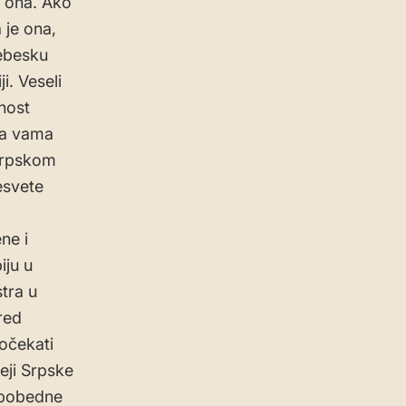
e ona. Ako
 je ona,
nebesku
i. Veseli
lnost
la vama
 srpskom
esvete
ne i
iju u
tra u
red
očekati
reji Srpske
e pobedne