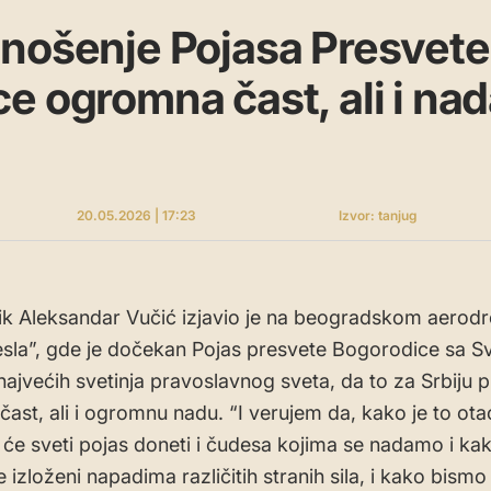
nošenje Pojasa Presvete
e ogromna čast, ali i nad
20.05.2026 | 17:23
Izvor: tanjug
k Aleksandar Vučić izjavio je na beogradskom aerod
esla”, gde je dočekan Pojas presvete Bogorodice sa S
najvećih svetinja pravoslavnog sveta, da to za Srbiju p
ast, ali i ogromnu nadu. “I verujem da, kako je to ot
 će sveti pojas doneti i čudesa kojima se nadamo i ka
je izloženi napadima različitih stranih sila, i kako bismo