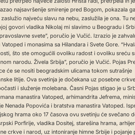
tu pretrpeo najveće žalosti Hrista radi, pretrpela ih j
kazao najsavršenije smirenje pred Bogom, pokazala ga
o zaslužio najveću slavu na nebu, zaslužila je ona. Tu 
joj govori vladika Nikolaj mi slavimo u Beogradu i Srbij
 pravoslavne svete”, poručio je Vučić. Izrazio je zahva
 Vatoped i monasima sa Hilandara i Svete Gore. “Hva
osti, što ste omogućili ovoliku radost i ovoliku sreću
nom narodu. Živela Srbija”, poručio je Vučić. Pojas Pr
e će se nositi beogradskim ulicama tokom sutrašnje
ske litije. Ova svetinja je dočekana uz posebne crkve
očasti i služenje molebana. Časni Pojas stigao je u Srb
gumana manastira Vatoped, arhimandrita Jefrema, minis
ije Nenada Popovića i bratstva manastira Vatoped. Isp
skog hrama oko 17 časova ovu svetinju će svečano d
srpski Porfirije, vladika Dositej, starešina hrama, arhije
ne crkve i narod, uz intoniranje himne Srbije i pojanj