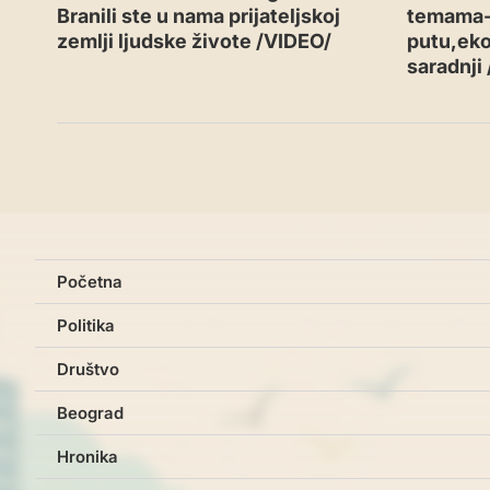
Branili ste u nama prijateljskoj
temama
zemlji ljudske živote /VIDEO/
putu,eko
saradnji
Početna
Politika
Društvo
Beograd
Hronika