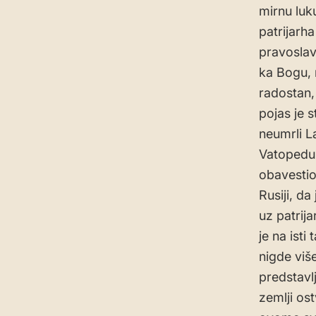
mirnu luk
patrijarh
pravoslav
ka Bogu, 
radostan, 
pojas je s
neumrli L
Vatopedu.
obavestio
Rusiji, d
uz patrij
je na ist
nigde viš
predstavl
zemlji os