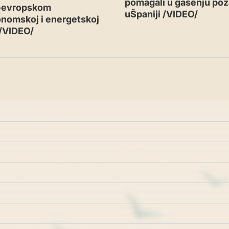
pomagali u gašenju pož
-evropskom
uŠpaniji /VIDEO/
nomskoj i energetskoj
 /VIDEO/