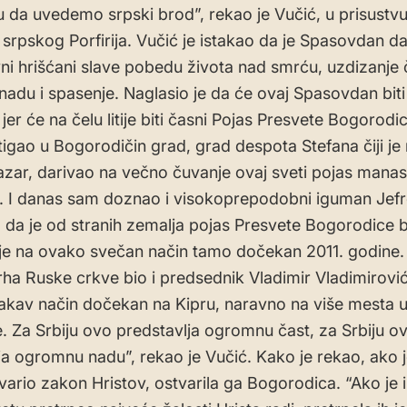
u da uvedemo srpski brod”, rekao je Vučić, u prisustv
a srpskog Porfirija. Vučić je istakao da je Spasovdan d
ni hrišćani slave pobedu života nad smrću, uzdizanje
nadu i spasenje. Naglasio je da će ovaj Spasovdan bit
jer će na čelu litije biti časni Pojas Presvete Bogorodi
tigao u Bogorodičin grad, grad despota Stefana čiji je r
azar, darivao na večno čuvanje ovaj sveti pojas manas
 I danas sam doznao i visokoprepodobni iguman Jefr
 da je od stranih zemalja pojas Presvete Bogorodice b
a je na ovako svečan način tamo dočekan 2011. godine. 
arha Ruske crkve bio i predsednik Vladimir Vladimirović
i takav način dočekan na Kipru, naravno na više mesta u
e. Za Srbiju ovo predstavlja ogromnu čast, za Srbiju o
ja ogromnu nadu”, rekao je Vučić. Kako je rekao, ako j
tvario zakon Hristov, ostvarila ga Bogorodica. “Ako je 