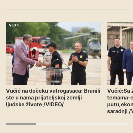
VESTI
VESTI
Vučić na dočeku vatrogasaca: Branili
Vučić:Sa 
ste u nama prijateljskoj zemlji
temama-
ljudske živote /VIDEO/
putu,ekon
saradnji 