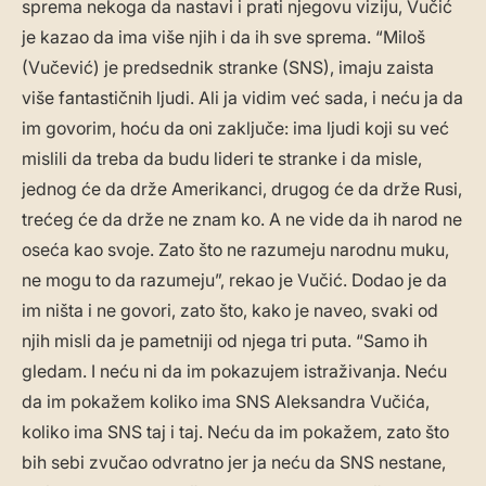
sprema nekoga da nastavi i prati njegovu viziju, Vučić
je kazao da ima više njih i da ih sve sprema. “Miloš
(Vučević) je predsednik stranke (SNS), imaju zaista
više fantastičnih ljudi. Ali ja vidim već sada, i neću ja da
im govorim, hoću da oni zaključe: ima ljudi koji su već
mislili da treba da budu lideri te stranke i da misle,
jednog će da drže Amerikanci, drugog će da drže Rusi,
trećeg će da drže ne znam ko. A ne vide da ih narod ne
oseća kao svoje. Zato što ne razumeju narodnu muku,
ne mogu to da razumeju”, rekao je Vučić. Dodao je da
im ništa i ne govori, zato što, kako je naveo, svaki od
njih misli da je pametniji od njega tri puta. “Samo ih
gledam. I neću ni da im pokazujem istraživanja. Neću
da im pokažem koliko ima SNS Aleksandra Vučića,
koliko ima SNS taj i taj. Neću da im pokažem, zato što
bih sebi zvučao odvratno jer ja neću da SNS nestane,