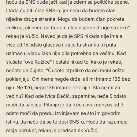
hoću da SNS bude jači kad ja odem sa političke scene.
I tada ću biti član SNS-a, jer neću da budem član
nijedne druge stranke. Mogu da budem član pokreta
velikog, ali neću da budem član nijedne druge stranke”,
rekao je Vučić. Naveo je da je SPS nikada nije imala
više od 15 odsto glasova i da je tu stranku tri puta
uzimao u vladu iako nije bila potrebna za većinu. Kad
slušate “ove Ružiće” i ostale nikad to, kako je rekao,
nećete da čujete. “Čućete otprilike da oni meni nešto
poklanjaju. Oni mene negde drže, ali mi imamo 136 bez
njih. Ne 126, nego 136 imamo bez njih. Šta će mi za
većinu? Kad ode Ivica Dačić, zapamtite, neće 5 odsto
moći da sanjaju. Pitanje je da li će i ovaj cenzus od 3
odsto moći da pređu. Izvinjavam se što im govorim
istinu. Ja neću da se to desi SNS-u. Hoću da razumeju
moje poruke”, rekao je predsednik Vučić.