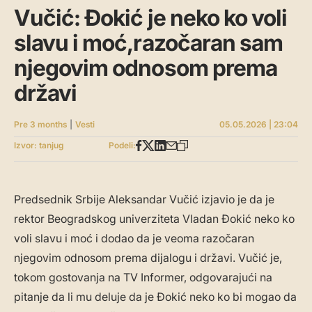
Vučić: Đokić je neko ko voli
slavu i moć,razočaran sam
njegovim odnosom prema
državi
Pre 3 months
|
Vesti
05.05.2026 | 23:04
Izvor: tanjug
Podeli:
Predsednik Srbije Aleksandar Vučić izjavio je da je
rektor Beogradskog univerziteta Vladan Đokić neko ko
voli slavu i moć i dodao da je veoma razočaran
njegovim odnosom prema dijalogu i državi. Vučić je,
tokom gostovanja na TV Informer, odgovarajući na
pitanje da li mu deluje da je Đokić neko ko bi mogao da