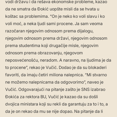
vodi državu i da rešava ekonomske probleme, kazao
da ne smatra da Đokić uopšte misli da se hvata u
koštac sa problemima. “On je neko ko voli slavu i ko
voli moć, a neka ljudi sami procene. Ja sam veoma
razočaran njegovim odnosom prema dijalogu,
njegovim odnosom prema državi, njegovim odnosom
prema studentima koji drugačije misle, njegovim
odnosom prema obrazovanju, njegovom
neposvećenošću, neradom. A naravno, na ljudima je da
to procene”, rekao je Vučić. Dodao je da su blokaderi
favoriti, da imaju četiri miliona nalepnica. “Mi stvarno
ne možemo nalepnicama da odgovorimo”, naveo je
Vučić. Odgovarajući na pitanje zašto je SNS izabrao
Đokića za rektora BU, Vučić je kazao da su došli
dvojica ministara koji su rekli da garantuju za to i to, a
da je on rekao da mu se nije dopao. Na pitanje da li