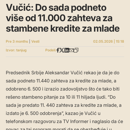
Vučić: Do sada podneto
više od 11.000 zahteva za
stambene kredite za mlade
Pre 3 months
|
Vesti
02.05.2026 | 15:18
Izvor: tanjug
Podeli:
Predsednik Srbije Aleksandar Vučić rekao je da je do
sada podneto 11.440 zahteva za kredite za mlade, a
odobreno 6. 500 i izrazio zadovoljstvo što će tako biti
rešeno stambeno pitanje za 10 ili 11 hiljada ljudi. “Do
sada je predato 11. 440 zahteva za kredite za mlade, a
izdato je 6. 500 odobrenja”, kazao je Vučić u
telefonskom razgovoru za TV Informer i naglasio da će
novac za taj program morati da se obezbeđuje i u