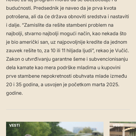
budućnosti. Predsednik je naveo da je prva kvota
potrošena, ali da će država obnoviti sredstva i nastaviti
i dalje. “Zamislite da rešite stambeni problem na
najbolji, stvarno najbolji mogući način, kao nekada što
je bio američki san, uz najpovoljnije kredite da jednom
zauvek rešite to, za 10 ili 11 hiljada ljudi”, rekao je Vučić.
Zakon o utvrđivanju garantne šeme i subvencionisanju
dela kamate kao mera podrške mladima u kupovini
prve stambene nepokretnosti obuhvata mlade između
20 i 35 godina, a usvojen je početkom marta 2025.
godine.
VESTI
VESTI