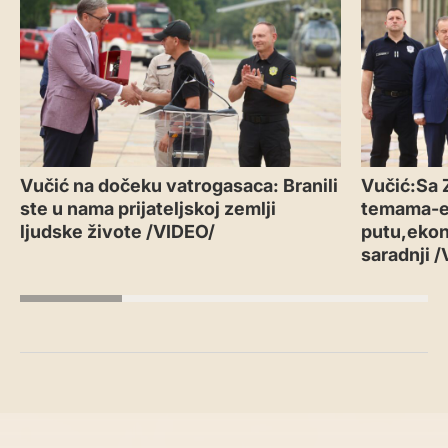
Vučić na dočeku vatrogasaca: Branili
Vučić:Sa 
ste u nama prijateljskoj zemlji
temama-
ljudske živote /VIDEO/
putu,ekon
saradnji 