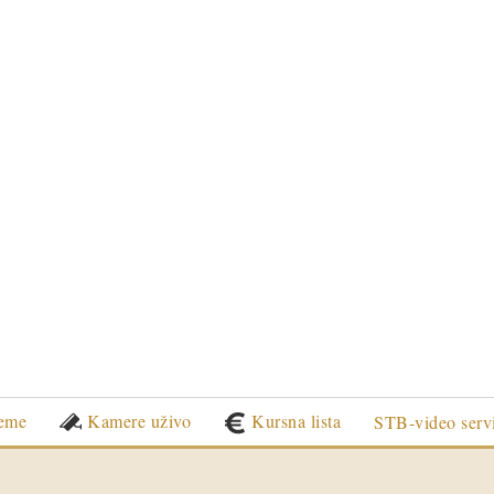
eme
Kamere uživo
Kursna lista
STB-video serv