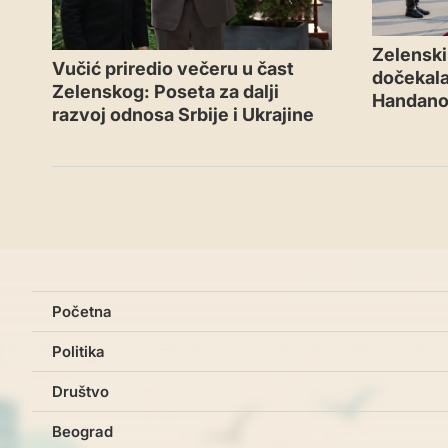
Zelenski 
Vučić priredio večeru u čast
dočekal
Zelenskog: Poseta za dalji
Handano
razvoj odnosa Srbije i Ukrajine
Početna
Politika
Društvo
Beograd