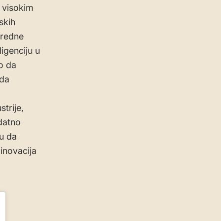
i visokim
skih
predne
ligenciju u
o da
 da
trije,
odatno
bu da
 inovacija