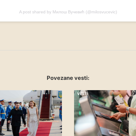
A post shared by Милош Вучевић (@milosvucevic)
Povezane vesti:
VESTI