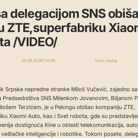
sa delegacijom SNS obiš
 ZTE,superfabriku Xiaom
ta /VIDEO/
23.05.2026 | 12:26
Izvor: tanjug
k Srpske napredne stranke Miloš Vučević, zajedno sa
 Predsedništva SNS Milenkom Jovanovim, Biljanom P
Milošem Terzićem, je u Pekingu obišao kompaniju ZTE,
iku Xiaomi Auto, kao i Svet robota, gde su predstavlj
enija dostignuća Kine u oblasti telekomunikacija, aut
, veštačke inteligencije i robotike. Tokom posete, deleg