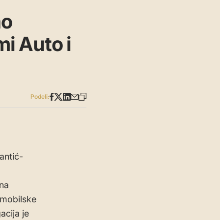
ao
i Auto i
Podeli:
antić-
ena
omobilske
acija je