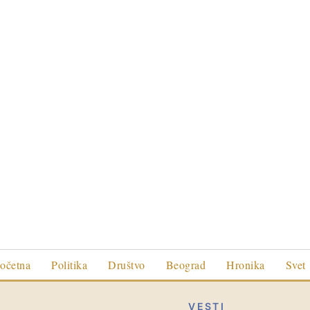
očetna
Politika
Društvo
Beograd
Hronika
Svet
VESTI