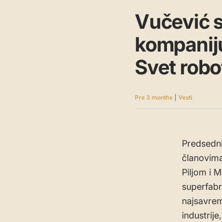
Vučević 
kompaniju
Svet robo
Pre 3 months
|
Vesti
Predsedni
članovima
Piljom i 
superfabr
najsavrem
industrije