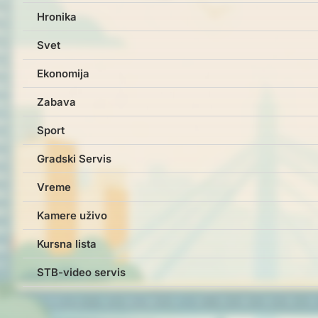
Hronika
Svet
Ekonomija
Zabava
Sport
Gradski Servis
Vreme
Kamere uživo
Kursna lista
STB-video servis