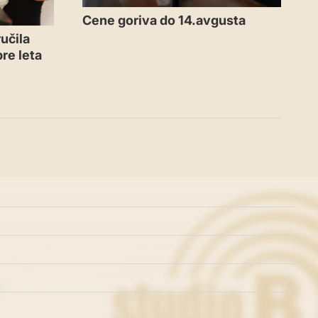
Cene goriva do 14.avgusta
učila
re leta