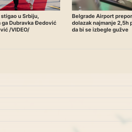
Belgrade Airport prepor
stigao u Srbiju,
dolazak najmanje 2,5h p
a ga Dubravka Đedović
da bi se izbegle gužve
vić /VIDEO/