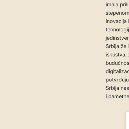
imala pri
stepenom 
inovacija
tehnologij
jedinstve
Srbija žel
iskustva,
budućnost
digitaliz
potvrđuju 
Srbija nas
i pametne