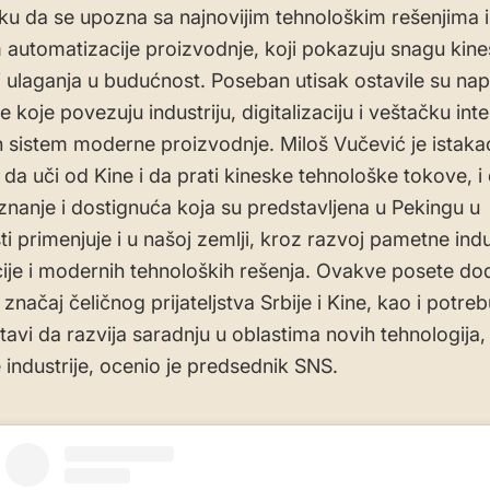
liku da se upozna sa najnovijim tehnološkim rešenjima 
automatizacije proizvodnje, koji pokazuju snagu kine
 i ulaganja u budućnost. Poseban utisak ostavile su na
e koje povezuju industriju, digitalizaciju i veštačku inte
n sistem moderne proizvodnje. Miloš Vučević je istaka
i da uči od Kine i da prati kineske tehnološke tokove, i
 znanje i dostignuća koja su predstavljena u Pekingu u
i primenjuje i u našoj zemlji, kroz razvoj pametne indus
acije i modernih tehnoloških rešenja. Ovakve posete d
značaj čeličnog prijateljstva Srbije i Kine, kao i potre
tavi da razvija saradnju u oblastima novih tehnologija,
 industrije, ocenio je predsednik SNS.