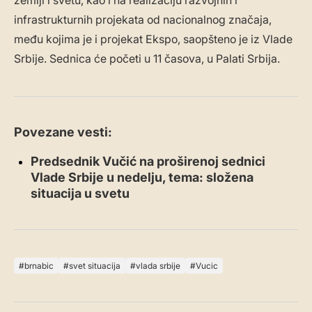
infrastrukturnih projekata od nacionalnog značaja,
među kojima je i projekat Ekspo, saopšteno je iz Vlade
Srbije. Sednica će početi u 11 časova, u Palati Srbija.
Povezane vesti:
Predsednik Vučić na proširenoj sednici
Vlade Srbije u nedelju, tema: složena
situacija u svetu
brnabic
svet situacija
vlada srbije
Vucic