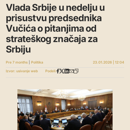
Vlada Srbije u nedelju u
prisustvu predsednika
Vučića o pitanjima od
strateškog značaja za
Srbiju
Pre 7 months
|
Politika
23.01.2026 | 12:04
Izvor: usivanje web
Podeli: