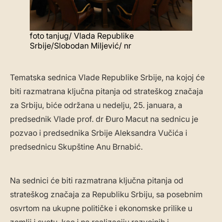
foto tanjug/ Vlada Republike
Srbije/Slobodan Miljević/ nr
Tematska sednica Vlade Republike Srbije, na kojoj će
biti razmatrana ključna pitanja od strateškog značaja
za Srbiju, biće održana u nedelju, 25. januara, a
predsednik Vlade prof. dr Đuro Macut na sednicu je
pozvao i predsednika Srbije Aleksandra Vučića i
predsednicu Skupštine Anu Brnabić.
Na sednici će biti razmatrana ključna pitanja od
strateškog značaja za Republiku Srbiju, sa posebnim
osvrtom na ukupne političke i ekonomske prilike u
zemlji i svetu, kao i na realizaciju razvojnih i