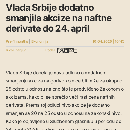
Vlada Srbije dodatno
smanjila akcize na naftne
derivate do 24. april
Pre 4 months
|
Ekonomija
10.04.2026 | 10:45
Izvor: tanjug
Podeli:
Vlada Srbije donela je novu odluku o dodatnom
smanjenju akciza na gorivo koje će biti niže za ukupno
25 odsto u odnosu na ono što je predviđeno Zakonom o
akcizama, kako bi se sprečio veći rast cena naftnih
derivata. Prema toj odluci nivo akcize je dodatno
smanjen sa 20 na 25 odsto u odnosu na zakonski nivo.
Kako je objavljeno u Službenom glasniku u periodu do
24. aprila 2026. godine, akciza na bezolovni benzin