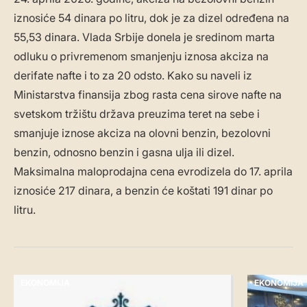
iznosiće 54 dinara po litru, dok je za dizel određena na
55,53 dinara. Vlada Srbije donela je sredinom marta
odluku o privremenom smanjenju iznosa akciza na
derifate nafte i to za 20 odsto. Kako su naveli iz
Ministarstva finansija zbog rasta cena sirove nafte na
svetskom tržištu država preuzima teret na sebe i
smanjuje iznose akciza na olovni benzin, bezolovni
benzin, odnosno benzin i gasna ulja ili dizel.
Maksimalna maloprodajna cena evrodizela do 17. aprila
iznosiće 217 dinara, a benzin će koštati 191 dinar po
litru.
EKONOMIJA
EKONOMIJA