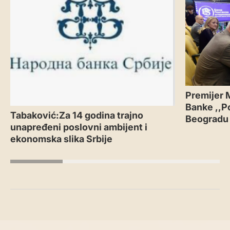
Premijer 
Banke ,,P
Tabaković:Za 14 godina trajno
Beogradu
unapređeni poslovni ambijent i
ekonomska slika Srbije