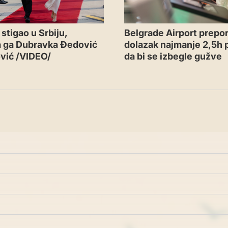
Belgrade Airport prepor
stigao u Srbiju,
dolazak najmanje 2,5h p
a ga Dubravka Đedović
da bi se izbegle gužve
vić /VIDEO/