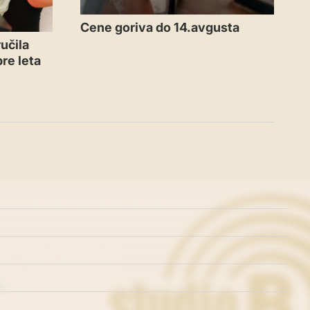
Cene goriva do 14.avgusta
učila
re leta