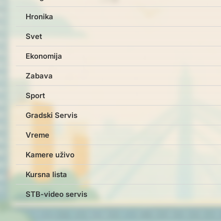
Hronika
Svet
Ekonomija
Zabava
Sport
Gradski Servis
Vreme
Kamere uživo
Kursna lista
STB-video servis