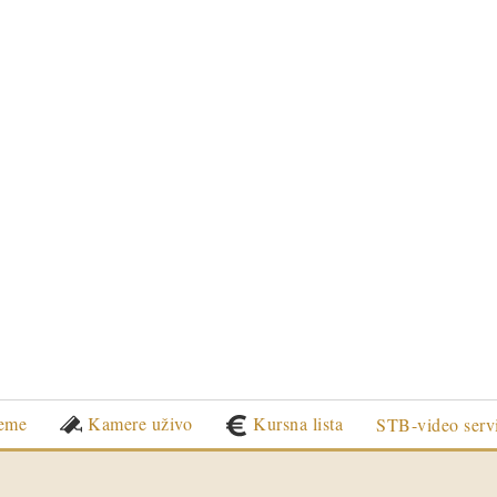
eme
Kamere uživo
Kursna lista
STB-video serv