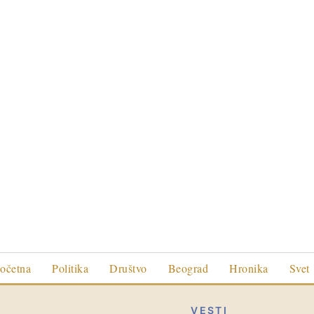
očetna
Politika
Društvo
Beograd
Hronika
Svet
VESTI