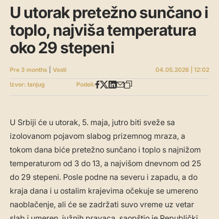
U utorak pretežno sunčano i
toplo, najviša temperatura
oko 29 stepeni
Pre 3 months
|
Vesti
04.05.2026 | 12:02
Izvor: tanjug
Podeli:
U Srbiji će u utorak, 5. maja, jutro biti sveže sa
izolovanom pojavom slabog prizemnog mraza, a
tokom dana biće pretežno sunčano i toplo s najnižom
temperaturom od 3 do 13, a najvišom dnevnom od 25
do 29 stepeni. Posle podne na severu i zapadu, a do
kraja dana i u ostalim krajevima očekuje se umereno
naoblačenje, ali će se zadržati suvo vreme uz vetar
slab i umeren, južnih pravaca, saopštio je Republički