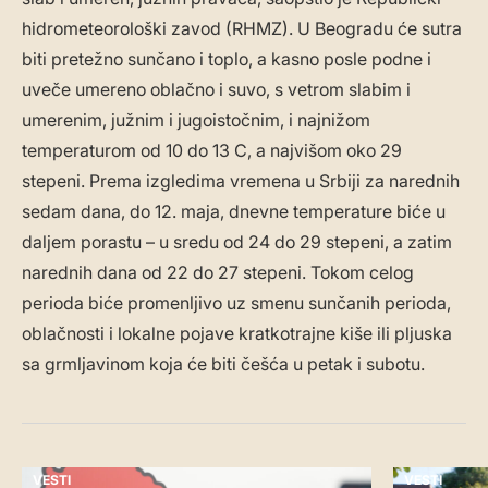
hidrometeorološki zavod (RHMZ). U Beogradu će sutra
biti pretežno sunčano i toplo, a kasno posle podne i
uveče umereno oblačno i suvo, s vetrom slabim i
umerenim, južnim i jugoistočnim, i najnižom
temperaturom od 10 do 13 C, a najvišom oko 29
stepeni. Prema izgledima vremena u Srbiji za narednih
sedam dana, do 12. maja, dnevne temperature biće u
daljem porastu – u sredu od 24 do 29 stepeni, a zatim
narednih dana od 22 do 27 stepeni. Tokom celog
perioda biće promenljivo uz smenu sunčanih perioda,
oblačnosti i lokalne pojave kratkotrajne kiše ili pljuska
sa grmljavinom koja će biti češća u petak i subotu.
VESTI
VESTI