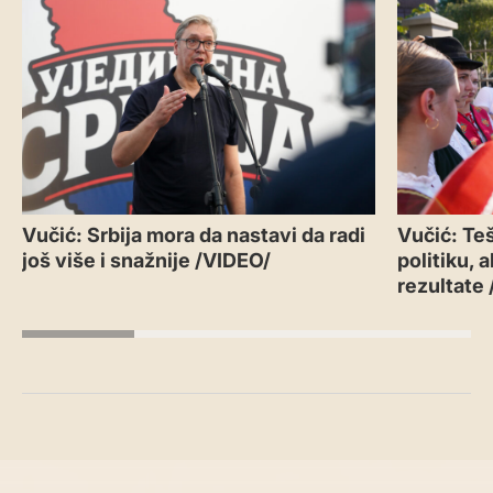
Vučić: Srbija mora da nastavi da radi
Vučić: Teš
još više i snažnije /VIDEO/
politiku, 
rezultate