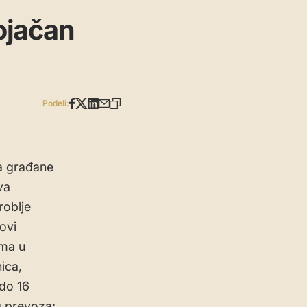
ojačan
Podeli:
a građane
va
roblje
ovi
ima u
ica,
 do 16
g prevoza: