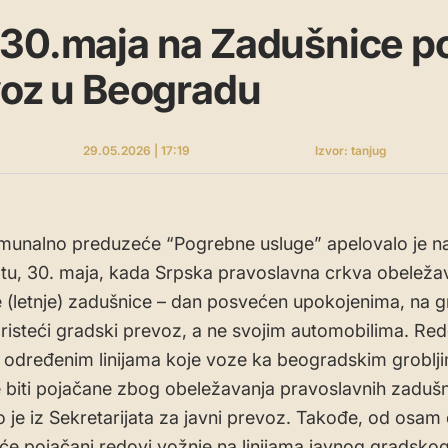
,30.maja na Zadušnice p
voz u Beogradu
29.05.2026 | 17:19
Izvor: tanjug
munalno preduzeće “Pogrebne usluge” apelovalo je n
tu, 30. maja, kada Srpska pravoslavna crkva obeleža
(letnje) zadušnice – dan posvećen upokojenima, na g
risteći gradski prevoz, a ne svojim automobilima. Red
 određenim linijama koje voze ka beogradskim groblj
 biti pojačane zbog obeležavanja pravoslavnih zadušn
 je iz Sekretarijata za javni prevoz. Takođe, od osam
će pojačani redovi vožnje na linijama javnog gradsko