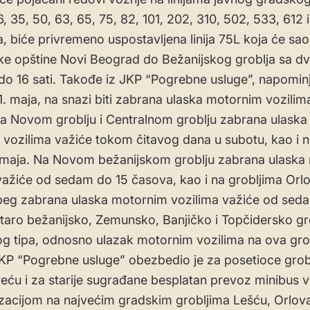
, 35, 50, 63, 65, 75, 82, 101, 202, 310, 502, 533, 612 
, biće privremeno uspostavljena linija 75L koja će sao
e opštine Novi Beograd do Bežanijskog groblja sa dv
o 16 sati. Takođe iz JKP “Pogrebne usluge”, napominj
1. maja, na snazi biti zabrana ulaska motornim vozilim
Na Novom groblju i Centralnom groblju zabrana ulaska
vozilima važiće tokom čitavog dana u subotu, kao i 
 maja. Na Novom bežanijskom groblju zabrana ulaska
važiće od sedam do 15 časova, kao i na grobljima Orl
beg zabrana ulaska motornim vozilima važiće od sed
taro bežanijsko, Zemunsko, Banjičko i Topčidersko gr
g tipa, odnosno ulazak motornim vozilima na ova grob
P “Pogrebne usluge” obezbedio je za posetioce groba
reću i za starije sugrađane besplatan prevoz minibus v
izacijom na najvećim gradskim grobljima Lešću, Orlova