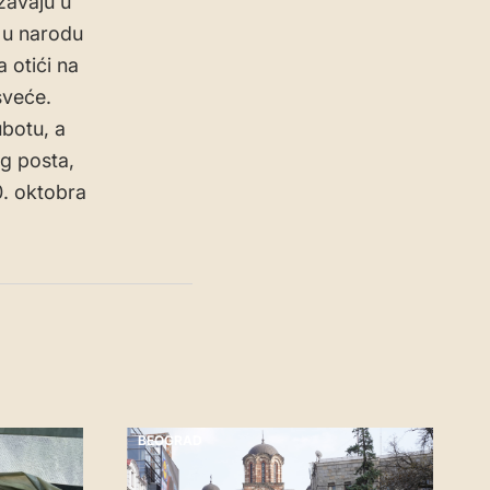
žavaju u
e u narodu
 otići na
 sveće.
ubotu, a
og posta,
0. oktobra
BEOGRAD