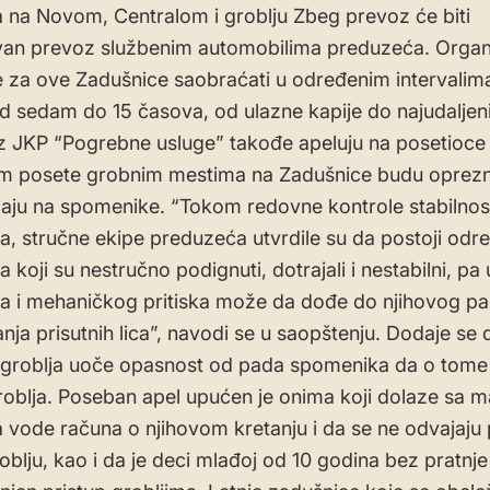
 a na Novom, Centralom i groblju Zbeg prevoz će biti
van prevoz službenim automobilima preduzeća. Organ
 za ove Zadušnice saobraćati u određenim intervalima
d sedam do 15 časova, od ulazne kapije do najudaljeni
Iz JKP “Pogrebne usluge” takođe apeluju na posetioce
om posete grobnim mestima na Zadušnice budu oprezni
jaju na spomenike. “Tokom redovne kontrole stabilnos
, stručne ekipe preduzeća utvrdile su da postoji odr
koji su nestručno podignuti, dotrajali i nestabilni, pa 
ja i mehaničkog pritiska može da dođe do njihovog pa
nja prisutnih lica”, navodi se u saopštenju. Dodaje se 
 groblja uoče opasnost od pada spomenika da o tome
oblja. Poseban apel upućen je onima koji dolaze sa 
vode računa o njihovom kretanju i da se ne odvajaju 
oblju, kao i da je deci mlađoj od 10 godina bez pratnj