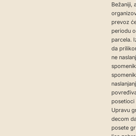
Bežaniji,
organizo
prevoz će
periodu o
parcela. 
da prilik
ne naslan
spomenika
spomenika 
naslanjan
povređiva
posetioci
Upravu gr
decom da 
posete gr