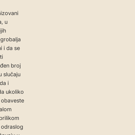
izovani
, u
jih
 grobalja
 i da se
ti
eđen broj
u slučaju
da i
da ukoliko
 obaveste
malom
prilikom
e odraslog