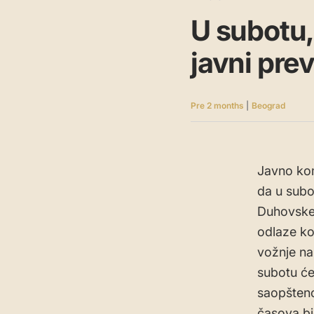
U subotu
javni pre
Pre 2 months
|
Beograd
Javno ko
da u subo
Duhovske 
odlaze ko
vožnje na
subotu će
saopšteno
časova bi