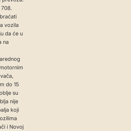
i 708.
braćati
a vozila
u da će u
a na
narednog
 motornim
ovača,
am do 15
oblje su
lja nije
lja koji
ozilima
či i Novoj