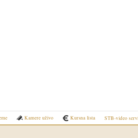
eme
Kamere uživo
Kursna lista
STB-video serv