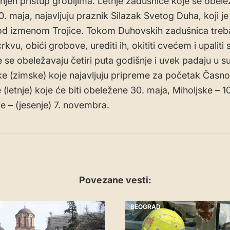
anjen pristup grobljima. Letnje zadušnice koje se obele
0. maja, najavljuju praznik Silazak Svetog Duha, koji j
d izmenom Trojice. Tokom Duhovskih zadušnica treba
rkvu, obići grobove, urediti ih, okititi cvećem i upaliti
 se obeležavaju četiri puta godišnje i uvek padaju u s
ike (zimske) koje najavljuju pripreme za početak Časn
(letnje) koje će biti obeležene 30. maja, Miholjske – 1
ke – (jesenje) 7. novembra.
Povezane vesti:
BEOGRAD