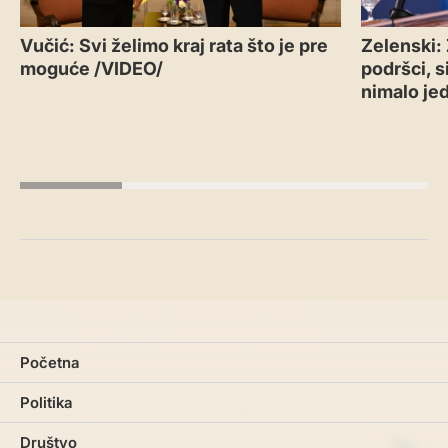
Vučić: Svi želimo kraj rata što je pre
Zelenski: 
moguće /VIDEO/
podršci, si
nimalo je
Početna
Politika
Društvo