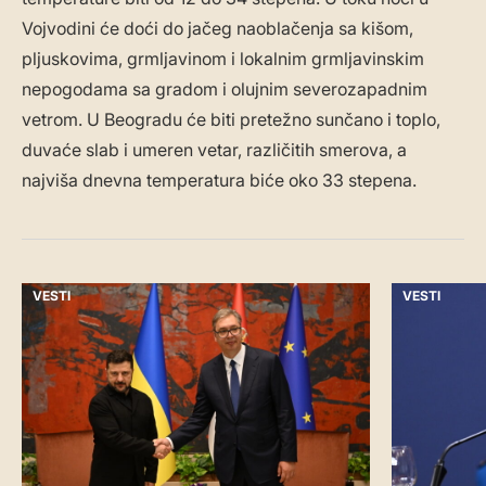
Vojvodini će doći do jačeg naoblačenja sa kišom,
pljuskovima, grmljavinom i lokalnim grmljavinskim
nepogodama sa gradom i olujnim severozapadnim
vetrom. U Beogradu će biti pretežno sunčano i toplo,
duvaće slab i umeren vetar, različitih smerova, a
najviša dnevna temperatura biće oko 33 stepena.
VESTI
VESTI