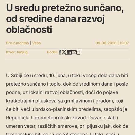
U sredu pretežno sunčano,
od sredine dana razvoj
oblačnosti
Pre 2 months
|
Vesti
09.06.2026 | 12:07
Izvor: tanjug
Podeli:
U Srbiji će u sredu, 10. juna, u toku većeg dela dana biti
pretežno sunčano i toplo, dok će sredinom dana i posle
podne, uz lokalni razvoj oblačnosti, doći do pojave
kratkotrajnih pljuskova sa grmljavinom i gradom, koji
će biti veći u brdsko-planinskim predelima, saopštio je
Republički hidrometeorološki zavod. Duvaće slab i
umeren vetar, različitih smerova, pri pljusku jak, dok će
temperature biti od 12 do 34 stepena. U toku noći u