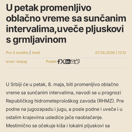
U petak promenljivo
oblačno vreme sa sunčanim
intervalima,uveče pljuskovi
s grmljavinom
Pre 3 months
|
Vesti
07.05.2026 | 12:51
Izvor: tanjug
Podeli:
U Srbiji će u petak, 8. maja, biti promenljivo oblačno
vreme sa sunčanim intervalima, navodi se u prognozi
Republičkog hidrometeprološkog zavoda (RHMZ). Pre
podne na jugozapadu i jugu, a posle podne i uveče i u
ostalim krajevima uslediće jače naoblačenje.
Mestimično se očekuje kiša i lokalni pljuskovi sa