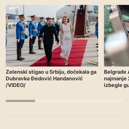
VESTI
VESTI
Zelenski stigao u Srbiju, dočekala ga
Belgrade 
Dubravka Đedović Handanović
najmanje 2
/VIDEO/
izbegle g