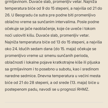
grmljavinom. Duvaće slab, promenljiv vetar. Najniža
temperatura biće od 9 do 15 stepeni, a najviša od 21 do
26. U Beogradu će sutra pre podne biti promenljivo
oblačno vreme sa sunčanim intervalima. Posle podne
očekuje se jače naoblačenje, koje će uveče i tokom
noći usloviti kišu. Duvaće slab, promenljiv vetar.
Najniža temperatura biće od 13 do 15 stepeni, a najviša
oko 24. Idućih sedam dana (do 15. maja) očekuje se
promenljivo vreme uz smenu sunčanih perioda,
oblačnosti i lokalne pojave kratkotrajne kiše ili pljuska
sa grmljavinom i to posebno u subotu, kao i sredinom
naredne sedmice. Dnevna temperatura u većini mesta
biće od 21 do 28 stepeni, a od srede (13. maja) biće u
postepenom padu, navodi se u prognozi RHMZ.