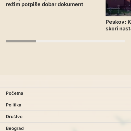
režim potpiše dobar dokument
Peskov: Kr
skori nas
Početna
Politika
Društvo
Beograd