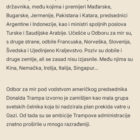
državnika, među kojima i premijeri Mađarske,
Bugarske, Jermenije, Pakistana i Katara, predsednici
Argentine i Indonezije, kao i ministri spoljnih poslova
Turske i Saudijske Arabije. Učešće u Odboru za mir su,
s druge strane, odbile Francuska, Norveška, Slovenija,
Švedska i Ujedinjeno Kraljevstvo. Poziv su dobile i
druge zemlje, ali se zasad nisu izjasnile. Među njima su
Kina, Nemačka, Indija, Italija, Singapur…
Odbor za mir pod vodstvom američkog predsednika
Donalda Trampa izvorno je zamišljen kao mala grupa
svetskih čelnika koja bi nadzirala plan prekida vatre u
Gazi. Od tada su se ambicije Trampove administracije
znatno proširile u mnogo razrađeniji.