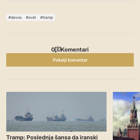
davos
svet
tramp
0
Komentari
Pošalji komentar
Tramp: Poslednja šansa da iranski