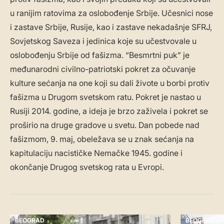
u ranijim ratovima za oslobođenje Srbije. Učesnici nose
i zastave Srbije, Rusije, kao i zastave nekadašnje SFRJ,
Sovjetskog Saveza i jedinica koje su učestvovale u
oslobođenju Srbije od fašizma. “Besmrtni puk” je
međunarodni civilno-patriotski pokret za očuvanje
kulture sećanja na one koji su dali živote u borbi protiv
fašizma u Drugom svetskom ratu. Pokret je nastao u
Rusiji 2014. godine, a ideja je brzo zaživela i pokret se
proširio na druge gradove u svetu. Dan pobede nad
fašizmom, 9. maj, obeležava se u znak sećanja na
kapitulaciju nacističke Nemačke 1945. godine i
okončanje Drugog svetskog rata u Evropi.
BEOGRAD
BEOGRAD