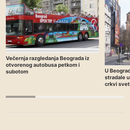
Večernja razgledanja Beograda iz
otvorenog autobusa petkom i
U Beograd
subotom
stradale u
crkvi sve