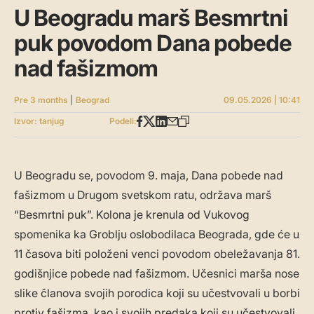
U Beogradu marš Besmrtni
puk povodom Dana pobede
nad fašizmom
Pre 3 months
|
Beograd
09.05.2026 | 10:41
Izvor: tanjug
Podeli:
U Beogradu se, povodom 9. maja, Dana pobede nad
fašizmom u Drugom svetskom ratu, održava marš
“Besmrtni puk”. Kolona je krenula od Vukovog
spomenika ka Groblju oslobodilaca Beograda, gde će u
11 časova biti položeni venci povodom obeležavanja 81.
godišnjice pobede nad fašizmom. Učesnici marša nose
slike članova svojih porodica koji su učestvovali u borbi
protiv fašizma, kao i svojih predaka koji su učestvovali