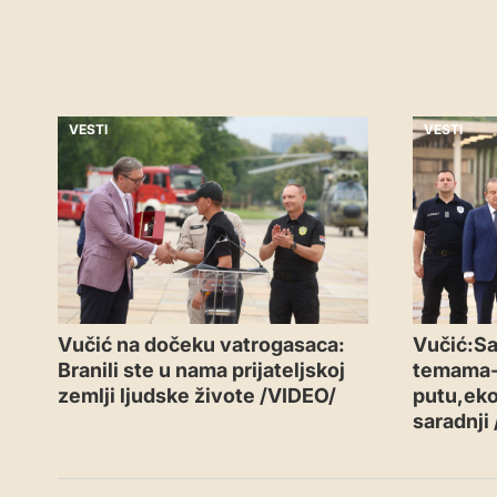
VESTI
VESTI
Vučić na dočeku vatrogasaca:
Vučić:Sa
Branili ste u nama prijateljskoj
temama
zemlji ljudske živote /VIDEO/
putu,eko
saradnji