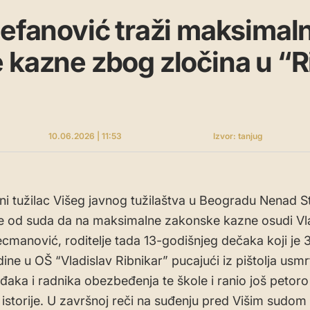
tefanović traži maksimal
 kazne zbog zločina u “R
10.06.2026 | 11:53
Izvor: tanjug
vni tužilac Višeg javnog tužilaštva u Beogradu Nenad S
je od suda da na maksimalne zakonske kazne osudi Vla
ecmanović, roditelje tada 13-godišnjeg dečaka koji je 
ine u OŠ “Vladislav Ribnikar” pucajući iz pištolja usmr
đaka i radnika obezbeđenja te škole i ranio još petoro
 istorije. U završnoj reči na suđenju pred Višim sudom