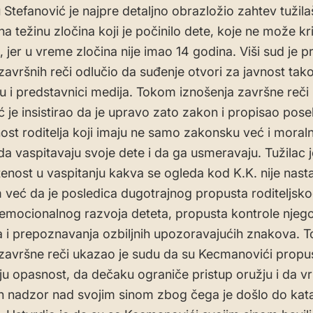
Stefanović je najpre detaljno obrazložio zahtev tužilaš
na težinu zločina koji je počinilo dete, koje ne može kr
 jer u vreme zločina nije imao 14 godina. Viši sud je p
 završnih reči odlučio da suđenje otvori za javnost ta
ju i predstavnici medija. Tokom iznošenja završne reči
ć je insistirao da je upravo zato zakon i propisao pos
st roditelja koji imaju ne samo zakonsku već i moral
a vaspitavaju svoje dete i da ga usmeravaju. Tužilac 
enost u vaspitanju kakva se ogleda kod K.K. nije nast
već da je posledica dugotrajnog propusta roditeljsk
emocionalnog razvoja deteta, propusta kontrole njeg
 i prepoznavanja ozbiljnih upozoravajućih znakova. 
 završne reči ukazao je sudu da su Kecmanovići propust
u opasnost, da dečaku ograniče pristup oružju i da v
 nadzor nad svojim sinom zbog čega je došlo do kata