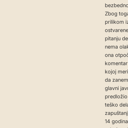
bezbednom
Zbog toga
prilikom 
ostvarene
pitanju d
nema olak
ona otpoč
komentari
kojoj mer
da zanema
glavni ja
predložio
teško dela
zapuštanj
14 godina