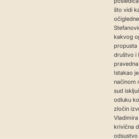
posledica
što vidi 
očigledne
Stefanovi
kakvog op
propusta 
društvo i
pravedna 
Istakao j
načinom n
sud isklj
odluku ko
zločin iz
Vladimira
krivična 
odsustvo 