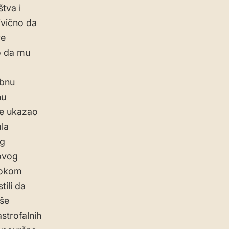
tva i
ivično da
re
ko da mu
ebnu
nu
je ukazao
ala
og
ovog
Tokom
ili da
rše
strofalnih