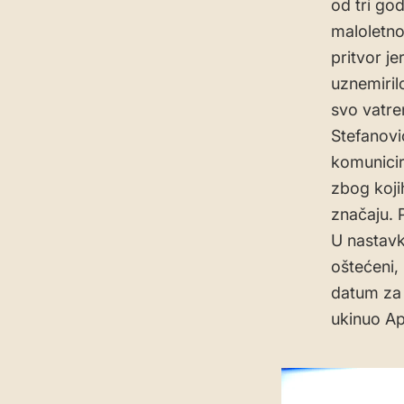
od tri go
maloletno
pritvor je
uznemiril
svo vatre
Stefanovi
komunicir
zbog koji
značaju. 
U nastavk
oštećeni,
datum za 
ukinuo Ap