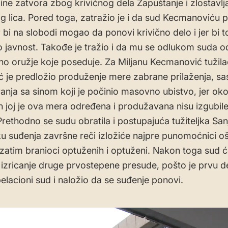
dine zatvora zbog krivičnog dela Zapuštanje i zlostavlj
g lica. Pored toga, zatražio je i da sud Kecmanoviću 
r bi na slobodi mogao da ponovi krivično delo i jer bi t
o javnost. Takođe je tražio i da mu se odlukom suda 
no oružje koje poseduje. Za Miljanu Kecmanović tužila
ć je predložio produženje mere zabrane prilaženja, sast
anja sa sinom koji je počinio masovno ubistvo, jer oko
h joj je ova mera određena i produžavana nisu izgubil
Prethodno se sudu obratila i postupajuća tužiteljka San
u suđenja završne reči izložiće najpre punomoćnici oš
 zatim branioci optuženih i optuženi. Nakon toga sud ć
izricanje druge prvostepene presude, pošto je prvu d
elacioni sud i naložio da se suđenje ponovi.