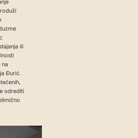
anje
produži
o
oduzme
c
ajanja ili
lnosti
e na
ja Đurić.
tećenih,
e odrediti
elimično