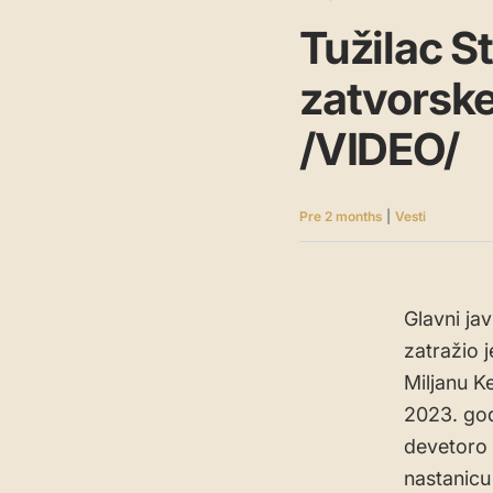
Tužilac S
zatvorske
/VIDEO/
Pre 2 months
|
Vesti
Glavni ja
zatražio 
Miljanu K
2023. god
devetoro 
nastanicu