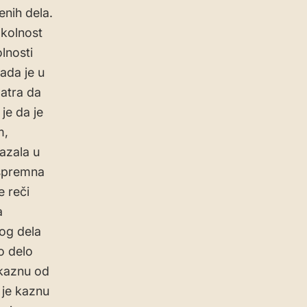
enih dela.
okolnost
lnosti
ada je u
atra da
je da je
m,
azala u
 spremna
e reči
a
og dela
o delo
 kaznu od
 je kaznu