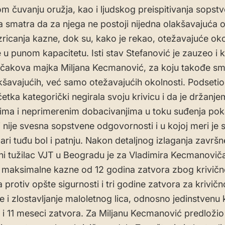
 čuvanju oružja, kao i ljudskog preispitivanja sopstv
 smatra da za njega ne postoji nijedna olakšavajuća 
izricanja kazne, dok su, kako je rekao, otežavajuće oko
 u punom kapacitetu. Isti stav Stefanović je zauzeo i k
ečakova majka Miljana Kecmanović, za koju takođe sm
šavajućih, već samo otežavajućih okolnosti. Podsetio 
etka kategorički negirala svoju krivicu i da je držanje
ma i neprimerenim dobacivanjima u toku suđenja pok
i nije svesna sopstvene odgovornosti i u kojoj meri je
ri tuđu bol i patnju. Nakon detaljnog izlaganja završn
vni tužilac VJT u Beogradu je za Vladimira Kecmanovič
 maksimalne kazne od 12 godina zatvora zbog krivičn
 protiv opšte sigurnosti i tri godine zatvora za krivičn
e i zlostavljanje maloletnog lica, odnosno jedinstvenu
 i 11 meseci zatvora. Za Miljanu Kecmanović predložio