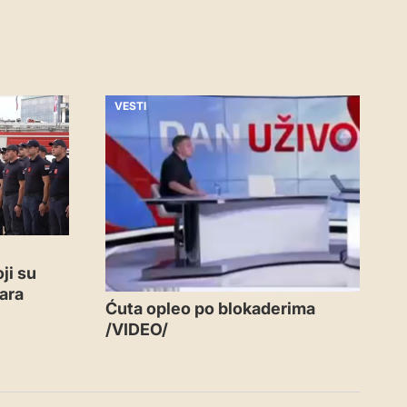
VESTI
ji su
ara
Ćuta opleo po blokaderima
/VIDEO/