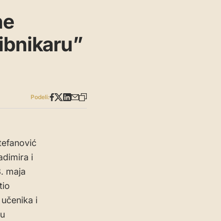
ne
ibnikaru”
Podeli:
tefanović
dimira i
3. maja
tio
 učenika i
 u