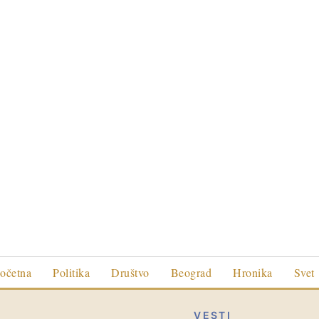
očetna
Politika
Društvo
Beograd
Hronika
Svet
VESTI