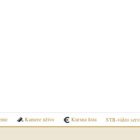
eme
Kamere uživo
Kursna lista
STB-video serv