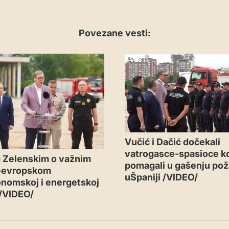
Povezane vesti:
VESTI
Vučić i Dačić dočekali
vatrogasce-spasioce ko
 Zelenskim o važnim
pomagali u gašenju pož
-evropskom
uŠpaniji /VIDEO/
nomskoj i energetskoj
 /VIDEO/