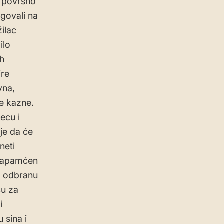
i površno
agovali na
ilac
ilo
ih
ire
vna,
e kazne.
ecu i
je da će
neti
ezapamćen
na odbranu
cu za
i
 sina i