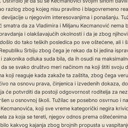
. Ustvrdio je da su se Kecmanovići svojim sinom bavil
kao razlog zbog kojeg nisu pravilno i blagovremeno re
 devijacije u njegovim interesovanjima i ponašanju. Tuž
ć smatra da za Vladimira i Miljanu Kecmanović nema b
ravdanja i olakšavajućih okolnosti i da je zbog njihov
došlo do tako teških posledica po sve oštećene, ali i š
 Republiku Srbiju zbog čega je rekao da bi jedina ispra
i zakonika odluka suda bila, da ih osudi na maksimaln
e da se svako društvo meri načinom na koji štiti svoju d
a koji reaguje kada zakaže ta zaštita, zbog čega veru
učivo na osnovu prava, činjenica i izvedenih dokaza, do
ja će potvrditi da postoji odgovornost roditelja za n
vršen u osnovnoj školi. Tužilac se posebno osvrnuo i 
 Kecmanovića, koji sve vreme kategorički negira krivi
dela za koja se tereti, njegov odnos prema oštećenima 
bilo kakvog kajanja zbog brojnih propusta u vaspitanju