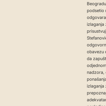
Beogradu 
podsetio 
odgovara,
izlaganja
prisustvu
Stefanovi
odgovorno
obavezu d
da zapušt
odjednom 
nadzora, 
ponašanja
izlaganja
prepoznaj
adekvatan