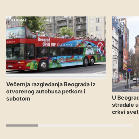
BEOGRAD
BEOGRAD
Večernja razgledanja Beograda iz
otvorenog autobusa petkom i
U Beograd
subotom
stradale u
crkvi sve