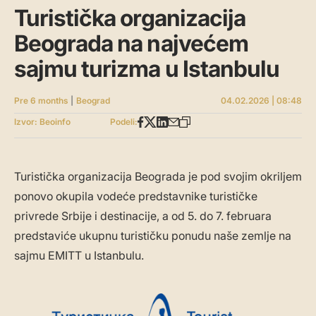
Turistička organizacija
Beograda na najvećem
sajmu turizma u Istanbulu
Pre 6 months
|
Beograd
04.02.2026 | 08:48
Izvor: Beoinfo
Podeli:
Turistička organizacija Beograda je pod svojim okriljem
ponovo okupila vodeće predstavnike turističke
privrede Srbije i destinacije, a od 5. do 7. februara
predstaviće ukupnu turističku ponudu naše zemlje na
sajmu EMITT u Istanbulu.