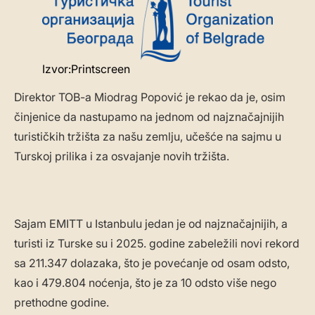
Izvor:Printscreen
Direktor TOB-a Miodrag Popović je rekao da je, osim
činjenice da nastupamo na jednom od najznačajnijih
turističkih tržišta za našu zemlju, učešće na sajmu u
Turskoj prilika i za osvajanje novih tržišta.
Sajam EMITT u Istanbulu jedan je od najznačajnijih, a
turisti iz Turske su i 2025. godine zabeležili novi rekord
sa 211.347 dolazaka, što je povećanje od osam odsto,
kao i 479.804 noćenja, što je za 10 odsto više nego
prethodne godine.