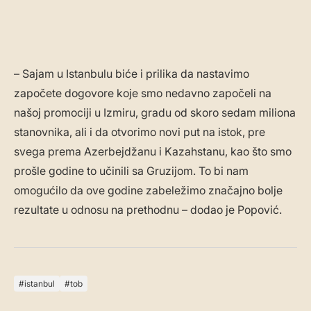
– Sajam u Istanbulu biće i prilika da nastavimo
započete dogovore koje smo nedavno započeli na
našoj promociji u Izmiru, gradu od skoro sedam miliona
stanovnika, ali i da otvorimo novi put na istok, pre
svega prema Azerbejdžanu i Kazahstanu, kao što smo
prošle godine to učinili sa Gruzijom. To bi nam
omogućilo da ove godine zabeležimo značajno bolje
rezultate u odnosu na prethodnu – dodao je Popović.
istanbul
tob