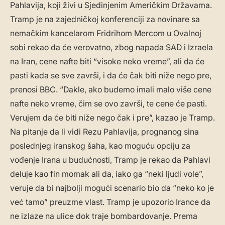
Pahlavija, koji živi u Sjedinjenim Američkim Državama.
Tramp je na zajedničkoj konferenciji za novinare sa
nemačkim kancelarom Fridrihom Mercom u Ovalnoj
sobi rekao da će verovatno, zbog napada SAD i Izraela
na Iran, cene nafte biti “visoke neko vreme”, ali da će
pasti kada se sve završi, i da će čak biti niže nego pre,
prenosi BBC. “Dakle, ako budemo imali malo više cene
nafte neko vreme, čim se ovo završi, te cene će pasti.
Verujem da će biti niže nego čak i pre”, kazao je Tramp.
Na pitanje da li vidi Rezu Pahlavija, prognanog sina
poslednjeg iranskog šaha, kao moguću opciju za
vođenje Irana u budućnosti, Tramp je rekao da Pahlavi
deluje kao fin momak ali da, iako ga “neki ljudi vole”,
veruje da bi najbolji mogući scenario bio da “neko ko je
već tamo” preuzme vlast. Tramp je upozorio Irance da
ne izlaze na ulice dok traje bombardovanje. Prema