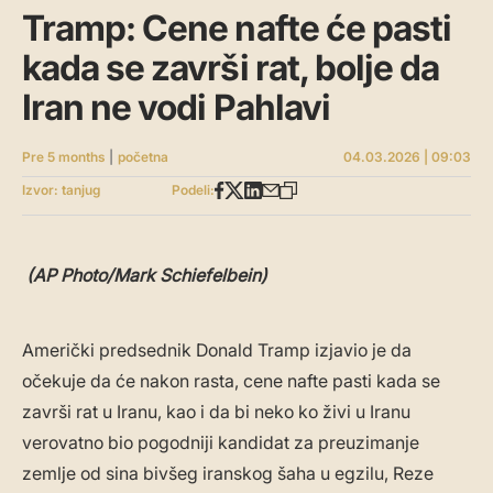
Tramp: Cene nafte će pasti
kada se završi rat, bolje da
Iran ne vodi Pahlavi
Pre 5 months
|
početna
04.03.2026 | 09:03
Izvor: tanjug
Podeli:
(AP Photo/Mark Schiefelbein)
Američki predsednik Donald Tramp izjavio je da
očekuje da će nakon rasta, cene nafte pasti kada se
završi rat u Iranu, kao i da bi neko ko živi u Iranu
verovatno bio pogodniji kandidat za preuzimanje
zemlje od sina bivšeg iranskog šaha u egzilu, Reze