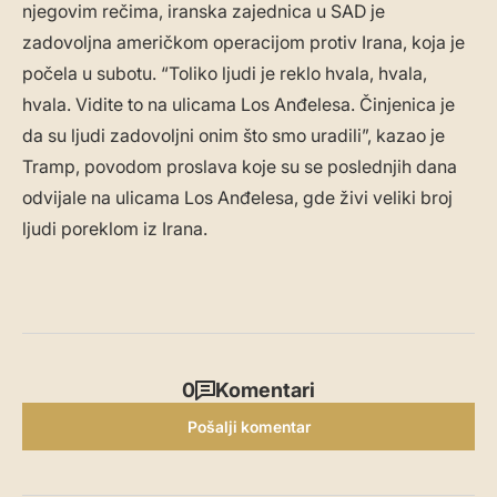
njegovim rečima, iranska zajednica u SAD je
zadovoljna američkom operacijom protiv Irana, koja je
počela u subotu. “Toliko ljudi je reklo hvala, hvala,
hvala. Vidite to na ulicama Los Anđelesa. Činjenica je
da su ljudi zadovoljni onim što smo uradili”, kazao je
Tramp, povodom proslava koje su se poslednjih dana
odvijale na ulicama Los Anđelesa, gde živi veliki broj
ljudi poreklom iz Irana.
0
Komentari
Pošalji komentar