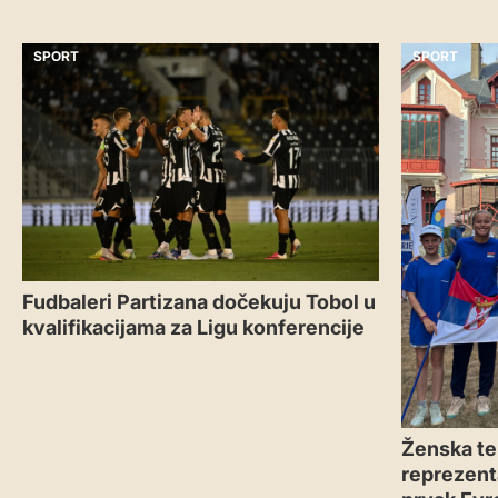
SPORT
SPORT
Fudbaleri Partizana dočekuju Tobol u
kvalifikacijama za Ligu konferencije
Ženska te
reprezenta