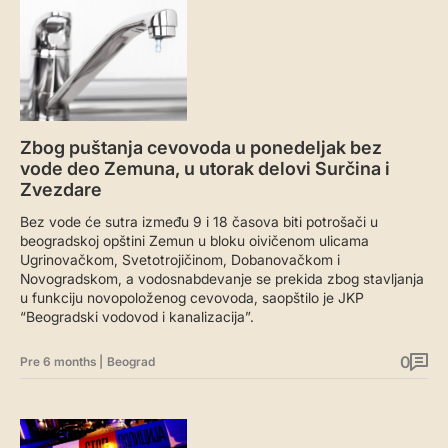
Zbog puštanja cevovoda u ponedeljak bez
vode deo Zemuna, u utorak delovi Surčina i
Zvezdare
Bez vode će sutra između 9 i 18 časova biti potrošači u
beogradskoj opštini Zemun u bloku oivičenom ulicama
Ugrinovačkom, Svetotrojičinom, Dobanovačkom i
Novogradskom, a vodosnabdevanje se prekida zbog stavljanja
u funkciju novopoloženog cevovoda, saopštilo je JKP
“Beogradski vodovod i kanalizacija”.
0
Pre 6 months
|
Beograd