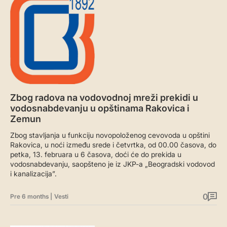
Zbog radova na vodovodnoj mreži prekidi u
vodosnabdevanju u opštinama Rakovica i
Zemun
Zbog stavljanja u funkciju novopoloženog cevovoda u opštini
Rakovica, u noći između srede i četvrtka, od 00.00 časova, do
petka, 13. februara u 6 časova, doći će do prekida u
vodosnabdevanju, saopšteno je iz JKP-a „Beogradski vodovod
i kanalizacija”.
0
Pre 6 months
|
Vesti