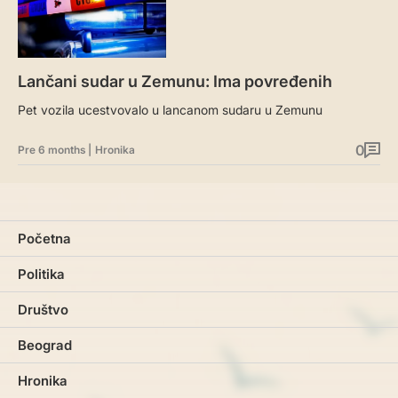
Lančani sudar u Zemunu: Ima povređenih
Pet vozila ucestvovalo u lancanom sudaru u Zemunu
0
Pre 6 months
|
Hronika
Početna
Politika
Društvo
Beograd
Hronika