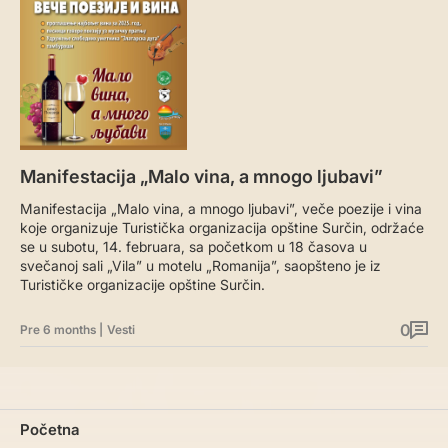
Manifestacija „Malo vina, a mnogo ljubavi”
Manifestacija „Malo vina, a mnogo ljubavi”, veče poezije i vina
koje organizuje Turistička organizacija opštine Surčin, održaće
se u subotu, 14. februara, sa početkom u 18 časova u
svečanoj sali „Vila” u motelu „Romanija”, saopšteno je iz
Turističke organizacije opštine Surčin.
0
Pre 6 months
|
Vesti
Početna