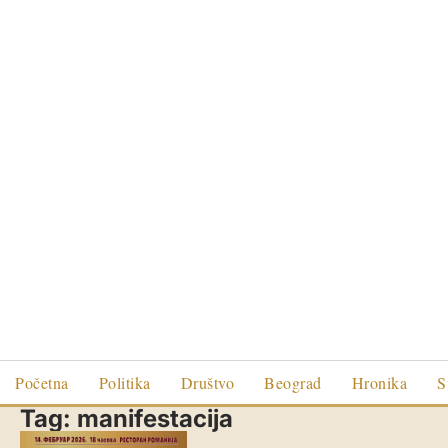
Početna
Politika
Društvo
Beograd
Hronika
S
Tag:
manifestacija