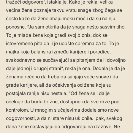
tražeći odgovore”, istakla je. Kako je rekla, velika
većina žena poznaje takvu vrstu snage zbog čega se
često kaže da žene imaju meku moć i da su na nju
ponosne. “Ja sam otkrila da je snaga nešto sasvim tiho.
To je mlada žena koja gradi svoj biznis, dok se
istovremeno pita da li je uopšte spremna za to. To je
majka koja balansira između karijere i porodice,
svakodnevno se suočavajući sa pitanjem da li dovoljno
daje jednoj i drugoj strani”, rekla je ona. Dodala je da je
ženama rečeno da treba da sanjaju veće snove i da
grade karijere, ali da očekivanja od žena koja su
postojala ranije nisu nestala. “Od žena se i dalje
očekuje da budu brižne, dostupne i da sve drže pod
kontrolom. U mnogim slučajevima dodale smo nove
odgovornosti, a da ni stare nisu uklonile. Ipak, svakog
dana žene nastavljaju da odgovaraju na izazove. Ne