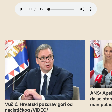
VESTI
VESTI
ANS: Apel
da se sta
Vučić: Hrvatski pozdrav gori od
manipulac
nacističkog /VIDEO/