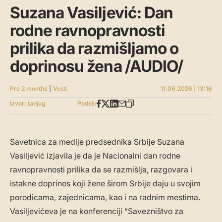
Suzana Vasiljević: Dan
rodne ravnopravnosti
prilika da razmišljamo o
doprinosu žena /AUDIO/
Pre 2 months
|
Vesti
11.06.2026 | 13:16
Izvor: tanjug
Podeli:
Savetnica za medije predsednika Srbije Suzana
Vasiljević izjavila je da je Nacionalni dan rodne
ravnopravnosti prilika da se razmišlja, razgovara i
istakne doprinos koji žene širom Srbije daju u svojim
porodicama, zajednicama, kao i na radnim mestima.
Vasiljevićeva je na konferenciji “Savezništvo za