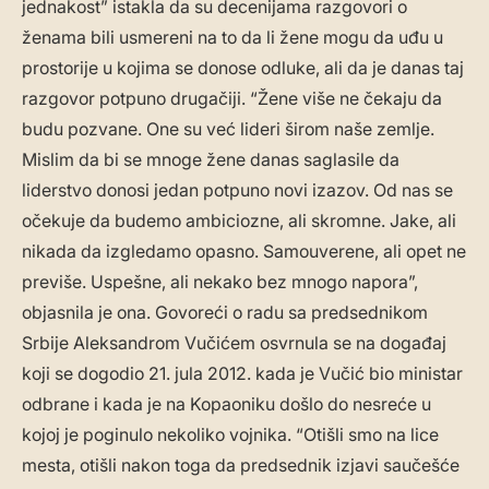
jednakost” istakla da su decenijama razgovori o
ženama bili usmereni na to da li žene mogu da uđu u
prostorije u kojima se donose odluke, ali da je danas taj
razgovor potpuno drugačiji. “Žene više ne čekaju da
budu pozvane. One su već lideri širom naše zemlje.
Mislim da bi se mnoge žene danas saglasile da
liderstvo donosi jedan potpuno novi izazov. Od nas se
očekuje da budemo ambiciozne, ali skromne. Jake, ali
nikada da izgledamo opasno. Samouverene, ali opet ne
previše. Uspešne, ali nekako bez mnogo napora”,
objasnila je ona. Govoreći o radu sa predsednikom
Srbije Aleksandrom Vučićem osvrnula se na događaj
koji se dogodio 21. jula 2012. kada je Vučić bio ministar
odbrane i kada je na Kopaoniku došlo do nesreće u
kojoj je poginulo nekoliko vojnika. “Otišli smo na lice
mesta, otišli nakon toga da predsednik izjavi saučešće