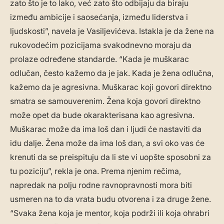
zato što je to lako, već zato što odbijaju da biraju
između ambicije i saosećanja, između liderstva i
ljudskosti”, navela je Vasiljevićeva. Istakla je da žene na
rukovodećim pozicijama svakodnevno moraju da
prolaze određene standarde. “Kada je muškarac
odlučan, često kažemo da je jak. Kada je žena odlučna,
kažemo da je agresivna. Muškarac koji govori direktno
smatra se samouverenim. Žena koja govori direktno
može opet da bude okarakterisana kao agresivna.
Muškarac može da ima loš dan i ljudi će nastaviti da
idu dalje. Žena može da ima loš dan, a svi oko vas će
krenuti da se preispituju da li ste vi uopšte sposobni za
tu poziciju”, rekla je ona. Prema njenim rečima,
napredak na polju rodne ravnopravnosti mora biti
usmeren na to da vrata budu otvorena i za druge žene.
“Svaka žena koja je mentor, koja podrži ili koja ohrabri