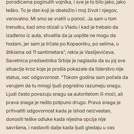
porodicama poginulih vojnika, i sve je to bilo jako, jako
teško. To je dan koji je obeležio i moj život i njegov,
verovatno. Mi smo se vratili u ponoć. Ja sam u tom
trenutku, kad smo stizali u Vladu i kad je trebalo da
izađemo iz auta, shvatila da ja uopšte ne mogu da
hodam, jer sam ja trčala po Kopaoniku, po selima, u
štiklama od 11 santimetara”, rekla je Vasiljevićeva.
Savetnica predsednika Srbije je naglasila da su joj sve
situacije kroz koje je prošla pokazale da liderstvo nije
status, već odgovornost. “Tokom godina sam počela da
verujem da tu mnogi ljudi pogrešno razumeju snagu.
Ljudi često povezuju snagu sa autoritetom ili moći, ali
prava snaga je nešto potpuno drugo. Prava snaga je
prihvatiti odgovornost kada je ishod neizvestan,
donositi teške odluke kada nijedna opcija nije
savršena, i nastaviti dalje kada ljudi gledaju u vas